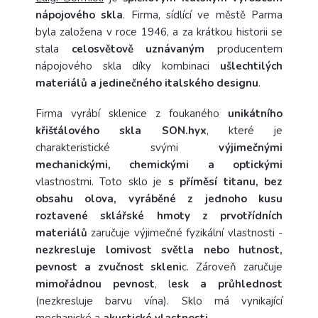
nápojového skla
. Firma, sídlící ve městě Parma
byla založena v roce 1946, a za krátkou historii se
stala
celosvětově uznávaným
producentem
nápojového skla díky kombinaci
ušlechtilých
materiálů a jedinečného italského designu
.
Firma vyrábí sklenice z foukaného
unikátního
křišťálového skla SON.hyx
, které je
charakteristické svými
výjimečnými
mechanickými, chemickými a optickými
vlastnostmi. Toto sklo je
s příměsí titanu, bez
obsahu olova, vyráběné z jednoho kusu
roztavené sklářské hmoty z prvotřídních
materiálů
zaručuje výjimečné fyzikální vlastnosti -
nezkresluje lomivost světla nebo hutnost,
pevnost a zvučnost skleni
c. Zároveň zaručuje
mimořádnou pevnost
, l
esk a průhlednost
(nezkresluje barvu vína). Sklo má vynikající
mechanické a
akustické vlastnosti
.