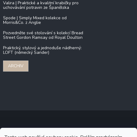
Valira | Praktické a kvalitní krabičky pro
uchovávání potravin ze Španělska
Spode | Simply Mixed kolekce od
Morris&Co. z Anglie
Pozvedněte své stolování s kolekcí Bread
Street Gordon Ramsay od Royal Doulton
Praktický, stylový a jednoduše nádherný:
LOFT (německý Sander)
ARCHIV
Copyright 2026
Stonebridge
. Všechna práva vyhrazena.
Upravit