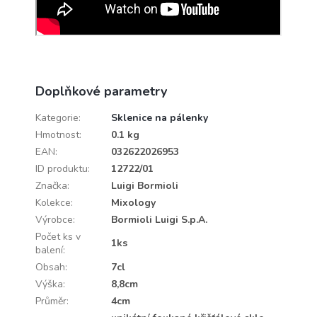
Doplňkové parametry
Kategorie
:
Sklenice na pálenky
Hmotnost
:
0.1 kg
EAN
:
032622026953
ID produktu
:
12722/01
Značka
:
Luigi Bormioli
Kolekce
:
Mixology
Výrobce
:
Bormioli Luigi S.p.A.
Počet ks v
1ks
balení
:
Obsah
:
7cl
Výška
:
8,8cm
Průměr
:
4cm