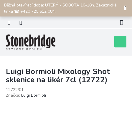
Přejít
Běžná otevírací doba: ÚTERÝ - SOBOTA 10-18h. Zákaznická
CZK
na
linka ☎ +420 725 512 084.
obsah
Nákupní
košík
Luigi Bormioli Mixology Shot
sklenice na likér 7cl (12722)
12722/01
Značka:
Luigi Bormioli