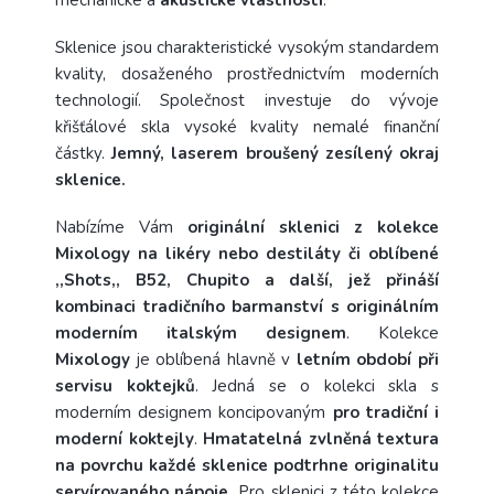
Sklenice jsou charakteristické vysokým standardem
kvality, dosaženého prostřednictvím moderních
technologií. Společnost investuje do vývoje
křišťálové skla vysoké kvality nemalé finanční
částky.
Jemný, laserem broušený zesílený okraj
sklenice.
Nabízíme Vám
originální sklenici z kolekce
Mixology na likéry nebo destiláty či oblíbené
,,Shots,, B52, Chupito a další, jež přináší
kombinaci tradičního barmanství s originálním
moderním italským designem
. Kolekce
Mixology
je oblíbená hlavně v
letním období při
servisu koktejků
. Jedná se o kolekci skla s
moderním designem koncipovaným
pro tradiční i
moderní koktejly
.
Hmatatelná zvlněná textura
na povrchu každé sklenice podtrhne originalitu
servírovaného nápoje.
Pro sklenici z této kolekce