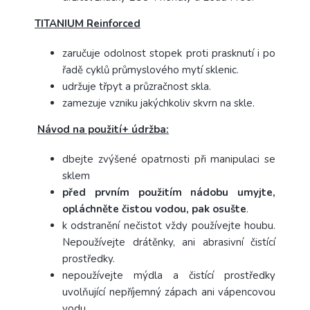
TITANIUM Reinforced
zaručuje odolnost stopek proti prasknutí i po
řadě cyklů průmyslového mytí sklenic.
udržuje třpyt a průzračnost skla.
zamezuje vzniku jakýchkoliv skvrn na skle.
Návod na použití+ údržba:
dbejte zvýšené opatrnosti při manipulaci se
sklem
před prvním použitím nádobu umyjte,
opláchněte čistou vodou, pak osušte
.
k odstranění nečistot vždy používejte houbu.
Nepoužívejte drátěnky, ani abrasivní čistící
prostředky.
nepoužívejte mýdla a čistící prostředky
uvolňující nepříjemný zápach ani vápencovou
vodu.