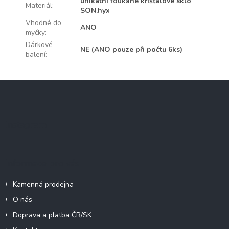
unikátní foukané křišťálové sklo
Materiál
:
SON.hyx
Vhodné do
ANO
myčky
:
Dárkové
NE (ANO pouze při počtu 6ks)
balení
:
Z
á
p
a
Instagram
t
í
Informace pro vás
Kamenná prodejna
O nás
Doprava a platba ČR/SK