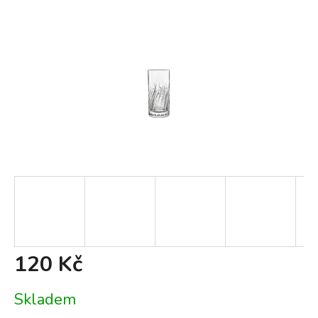
120 Kč
Měrná
Skladem
cena: