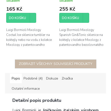
Skladem
Skladem
vodu 50cl (12648)
(12464)
165 Kč
255 Kč
DO KOŠÍKU
DO KOŠÍKU
Luigi Bormioli Mixology
Luigi Bormioli Mixology
Coctail Ice sklenice tumbler na
Spanish Gin&Tonic sklenice na
koktejly nebo na vodu z kolekce
koktejly z kolekce Mixology z
Mixology z patentovaného
patentovaného bezolovnatého
bezolovnatého foukaného
foukaného křišťálového skla
křišťálového skla Son.hyx se...
Son.hyx se výšenou
odolností...
ZOBRAZIT VŠECHNY SOUVISEJÍCÍ PRODUKTY
Popis
Podobné (4)
Diskuze
Značka
Ostatní informace
Detailní popis produktu
Luigi Bormioli
je
špičkovým italským výrobcem