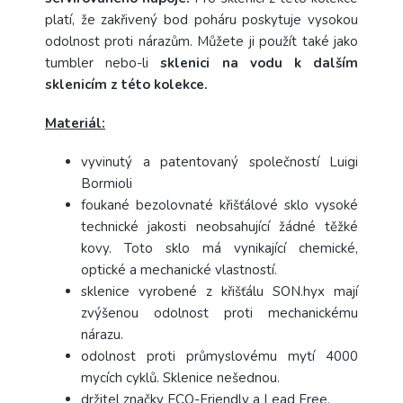
platí, že zakřivený bod poháru poskytuje vysokou
odolnost proti nárazům. Můžete ji použít také jako
tumbler nebo-li
sklenici na vodu k dalším
sklenicím z této kolekce.
Materiál:
vyvinutý a patentovaný společností Luigi
Bormioli
foukané bezolovnaté křišťálové sklo vysoké
technické jakosti neobsahující žádné těžké
kovy. Toto sklo má vynikající chemické,
optické a mechanické vlastností.
sklenice vyrobené z křišťálu SON.hyx mají
zvýšenou odolnost proti mechanickému
nárazu.
odolnost proti průmyslovému mytí 4000
mycích cyklů. Sklenice nešednou.
držitel značky ECO-Friendly a Lead Free.