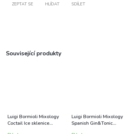
ZEPTAT SE
HLÍDAT
SDÍLET
Související produkty
Luigi Bormioli Mixology
Luigi Bormioli Mixology
Coctail Ice sklenice
Spanish Gin&Tonic
tumbler na koktejl &
sklenice na koktejl 80cl