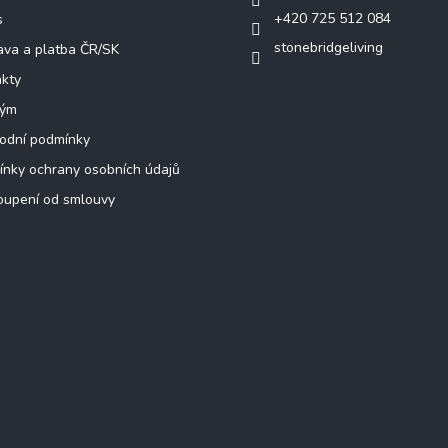
+420 725 512 084
s
stonebridgeliving
va a platba ČR/SK
kty
tým
odní podmínky
nky ochrany osobních údajů
oupení od smlouvy