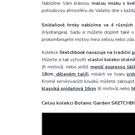
Nabízíme Vám
krásnou
malou misku s květ
pohodovou atmosféru do Vašeho dne s každým
Snídaňové hrnky nabízíme ve 4 různých
(Hydrangea). Sadu si můžete doplnit také o d
prokombinujete motivy mezi sebou nebo zda zv
Kolekce
Sketchbook navazuje na tradiční
p
Můžete si tak vytvořit
vlastní kolekci stolní
(6 motivů), nebo ještě
menší espresso šál
18cm
,
děleném talíři
, mísách ve tvaru
srd
Kromě servírovacích kousků můžete zakoupi
klasická snídaňová 16cm
(6 motivů) nebo
h
Celou kolekci Botanic Garden SKETCH