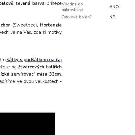
telově zelená barva
přinese
Vhodné do
ANO
mikrovlnky
:
Dárkové balení
:
NE
achor
(Sweetpea),
Hortenzie
vech. Je na Vás, zda si motivy
t o
šálky s podšálkem na čaj
můžete na
čtvercových talířích
nízká servírovací mísa 33cm
.
abízíme ve dvou velikostech -