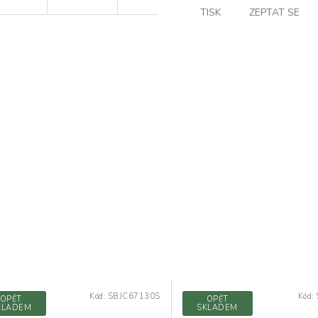
TISK
ZEPTAT SE
Kód:
SBJC67130S
Kód:
OPĚT
OPĚT
KLADEM
SKLADEM