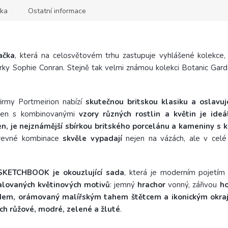
ka
Ostatní informace
ačka
, která na celosvětovém trhu zastupuje vyhlášené kolekce,
y Sophie Conran. Stejně tak velmi známou kolekci Botanic Garden
irmy Portmeirion nabízí
skutečnou britskou klasiku a oslavu
den s kombinovanými
vzory různých rostlin a květin je ideá
n, je nejznámější sbírkou britského porcelánu a kameniny s 
arevné kombinace
skvěle vypadají
nejen na vázách, ale v celé
 SKETCHBOOK je
okouzlující sada
, která je moderním pojetím
lovaných květinových motivů
: jemný
hrachor
vonný, zářivou
ho
em, orámovaný malířským tahem štětcem a ikonickým okraj
ch růžové, modré, zelené a žluté
.