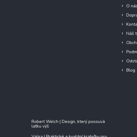
O ná
Dopra
Konta
Náš 
Obch
Podmí
Odst
Blog
Blog
Robert Welch | Design, který posouvá
laťku výš
Valira | Praktické a kvalitní krabičky pro