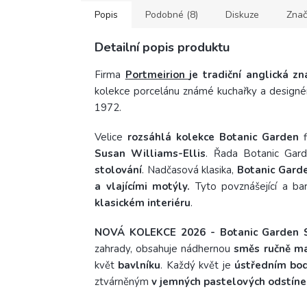
Popis
Podobné (8)
Diskuze
Znač
Detailní popis produktu
Firma
Portmeirion
je tradiční anglická zn
kolekce porcelánu známé kuchařky a designérk
1972.
Velice
rozsáhlá kolekce Botanic Garden
f
Susan Williams-Ellis
. Řada Botanic Gar
stolování
.
Nadčasová klasika,
Botanic Garde
a vlajícími motýly.
Tyto povznášející a b
klasickém interiéru
.
NOVÁ KOLEKCE 2026 - Botanic Garden
zahrady, obsahuje nádhernou
směs ručně ma
květ
bavlníku
.
Každý květ je
ústředním bod
ztvárněným
v jemných pastelových odstíne