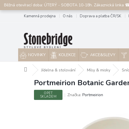
Přejít
Běžná otevírací doba: ÚTERÝ - SOBOTA 10-18h. Zákaznická linka 
na
obsah
Kamenná prodejna
O nás
Doprava a platba ČR/SK
NOVINKY
KOLEKCE
AKCE&SLEVY
Domů
Jídelna & stolování
Mísy & misky
Sní
Portmeirion Botanic Garde
OPĚT
Značka:
Portmeirion
SKLADEM