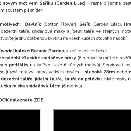
inovým motivem Šeříku (Garden Lilac)
. Krásná příjemná
pas
 soustem při snídani.
 motivech: Bavlník
(Cotton Flower),
Šeřík
(Garden Lilac),
Hr
ezertní talíře, snídaňové misky a jídelní talíře ve stejných moti
olíte jednu oblíbenou květinu na všech kusech stolního nádobí.
ůvodní kolekci Botanic Garden
,
která je velice široká.
ho nádobí.
Klasické snídaňové hrnky
(6 motivů) si můžete rozšíři
ky s podšálky
na kafíčko (také 6 různých motivů). Servírovat 
ce
(různé motivy) nebo velkých mísách -
hluboká 28cm
nebo
t
dezertní talíře
,
jídelní talíře
,
talíře na polévku
. Malé misky n
lubká miska snídaňová 14cm
(6 motivů).
BOOK naleznete
ZDE
.