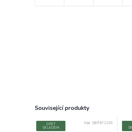
Související produkty
Kód:
SBIF67120S
OPĚT
SKLADEM
S