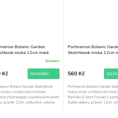
meirion Botanic Garden
Portmeirion Botanic Gard
chbook miska 12cm malá
Sketchbook miska 12cm 
enzie
Bavlník
Skladem
 Kč
560 Kč
DO KOŠÍKU
DO KO
eirion Botanic Garden Sketchbook
Portmeirion Botanic Garden Ske
 misku s květinovým motivem
malou misku s květinovým moti
nzie (Hydrangea) v pastelové modrém
Bavlníku (Cotton Flower) v past
u, průměr 12cm, výška 6cm; odolná
žlutém dekoru, průměr 12cm, vý
ká kamenina,...
odolná anglická kamenina,...