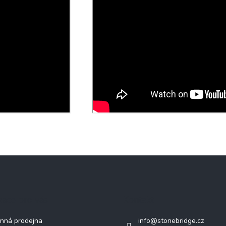
mace pro vás
Kontakt
nná prodejna
info
@
stonebridge.cz