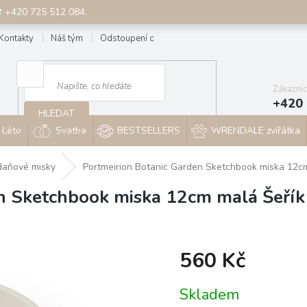
☎ +420 725 512 084.
Kontakty
Náš tým
Odstoupení od smlouvy
Blog
Zákazni
+420 
HLEDAT
Léto
Svatba
BESTSELLERS
WRENDALE zvířátka
daňové misky
Portmeirion Botanic Garden Sketchbook miska 12c
n Sketchbook miska 12cm malá Šeřík
560 Kč
Měrná
Skladem
cena: