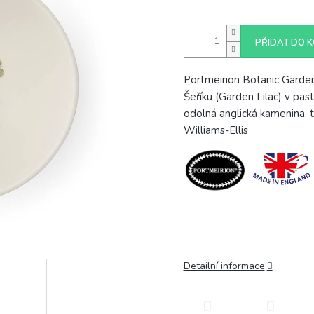
PŘIDAT DO K
Portmeirion Botanic Garde
Šeříku (Garden Lilac) v pa
odolná anglická kamenina, 
Williams-Ellis
Detailní informace