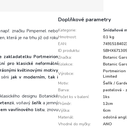
Doplňkové parametry
Kategorie
:
Snídaňové m
 např. značku Pimpernel nebo
Hmotnost
:
0.1 kg
, která je na trhu již od roku
EAN
:
7491518402
ID produktu
:
SBHX67130
je zakladatelku Portmeirion
Značka
:
Botanic Gar
lní pro klasické neformální
Kolekce
:
Botanic Gar
krásnými květinovými motivy
Portmeirion
Výrobce
:
Limited
 sérii
jak v moderním, tak i
Motiv
:
Šeřík / Gard
Barva
:
pastelová - 
 klasického designu Botanické
Počet ks v balení
:
1ks
rtenzii
, voňavý
šeřík
a jemný
Průměr
:
12cm
em vavřínového listu
, znovu
Výška
:
6cm
Materiál
:
odolná angl
Vhodné do myčky
:
ANO