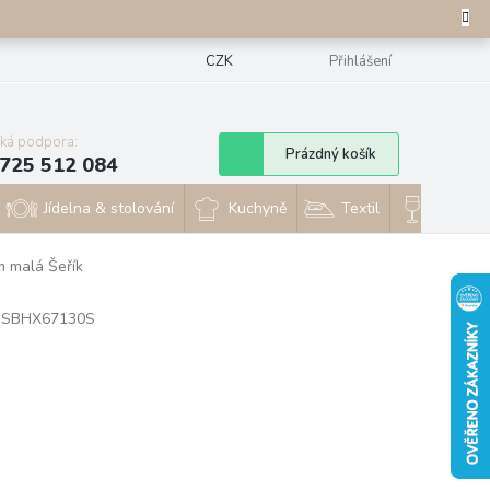
CZK
Přihlášení
cká podpora:
Nákupní
Prázdný košík
725 512 084
košík
Jídelna & stolování
Kuchyně
Textil
Sklo & 
m malá Šeřík
SBHX67130S