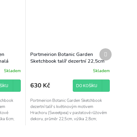
Další
en
Portmeirion Botanic Garden
produkt
malá
Sketchbook talíř dezertní 22,5cm
Hrachor
Skladem
Skladem
630 Kč
ŠÍKU
DO KOŠÍKU
tchbook
Portmeirion Botanic Garden Sketchbook
vem
dezertní talíř s květinovým motivem
elové
Hrachoru (Sweetpea) v pastelové růžovém
ška 6cm;
dekoru, průměr 22,5cm, výška 2,8cm;
odolná anglická kamenina,...