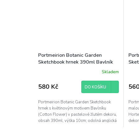
Portmeirion Botanic Garden
Port
Sketchbook hrnek 390ml Bavlník
Sket
Hort
Skladem
580 Kč
560
DO KOŠÍKU
Portmeirion Botanic Garden Sketchbook
Portm
hrnek s květinovým motivem Bavlníku
malou
(Cotton Flower) v pastelové žlutém dekoru,
Horte
obsah 390ml, výška 10cm; odolná anglická
dekor
kamenina, tradiční...
anglic