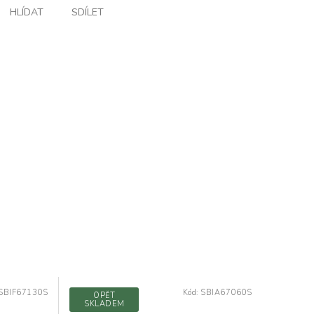
HLÍDAT
SDÍLET
SBIF67130S
Kód:
SBIA67060S
OPĚT
SKLADEM