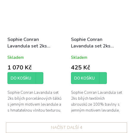
Sophie Conran
Sophie Conran
Lavandula set 2ks
Lavandula set 2ks
porcelánových hrnků
textilních ubrousků
Skladem
Skladem
0,35l kónické levandule
40x40cm levandule jarní
jarní
1 070 Kč
425 Kč
DO KOŠÍKU
DO KOŠÍKU
Sophie Conran Lavandula set
Sophie Conran Lavandula set
2ks bílých porcelánových šálků
2ks bílých textilních
s jemným motivem levandule a
ubrousků ze 100% bavlny s
s hmatatelnou vlnitou texturou,
jemným motivem levandule,
obsah 0,35l každý, výška
rozměr 40x40cm; dárkově
11cm; dárkově baleno
baleno
NAČÍST DALŠÍ 4