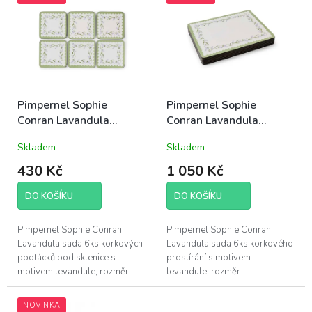
o
p
d
i
u
s
k
p
t
r
ů
o
d
Pimpernel Sophie
Pimpernel Sophie
u
Conran Lavandula
Conran Lavandula
k
korkové podložky pod
korkové prostírání
Skladem
Skladem
t
sklenice 10,5x10,5cm
30,5x23cm střední sada
ů
sada 6ks levandule
6ks levandule
430 Kč
1 050 Kč
DO KOŠÍKU
DO KOŠÍKU
Pimpernel Sophie Conran
Pimpernel Sophie Conran
Lavandula sada 6ks korkových
Lavandula sada 6ks korkového
podtácků pod sklenice s
prostírání s motivem
motivem levandule, rozměr
levandule, rozměr
10,5x10,5cm; vyrobeno ze 4
30,5x23cm; vyrobeno ze 4
vrstev - korek o tloušťce 5mm,
vrstev - korek o tloušťce 5mm,
NOVINKA