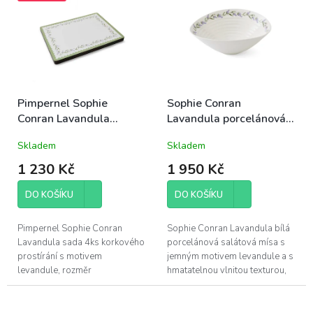
pevná...
pevná podkladová...
Pimpernel Sophie
Sophie Conran
Conran Lavandula
Lavandula porcelánová
korkové prostírání
mísa salátová 32,5cm
Skladem
Skladem
40x30cm velké sada 4ks
velká levandule jarní
levandule
1 230 Kč
1 950 Kč
DO KOŠÍKU
DO KOŠÍKU
Pimpernel Sophie Conran
Sophie Conran Lavandula bílá
Lavandula sada 4ks korkového
porcelánová salátová mísa s
prostírání s motivem
jemným motivem levandule a s
levandule, rozměr
hmatatelnou vlnitou texturou,
40x30cm; vyrobeno ze 4
průměr 32,5cm, výška 11cm;
vrstev - korek o tloušťce 5mm,
dárkově baleno
pevná podkladová...