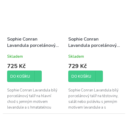
Sophie Conran
Sophie Conran
Lavandula porcelánový
Lavandula porcelánový
talíř jídelní 28cm
talíř na polévku 23,5cm
Skladem
Skladem
levandule jarní
levandule jarní
725 Kč
729 Kč
DO KOŠÍKU
DO KOŠÍKU
Sophie Conran Lavandula bílý
Sophie Conran Lavandula bílý
porcelánový talíř na hlavní
porcelánový talíř na těstoviny,
chod s jemným motivem
salát nebo polévku s jemným
levandule a s hmatatelnou
motivem levandule a s
vlnitou texturou, průměr 28cm
hmatatelnou vlnitou texturou,
průměr 23,5x21,5cm, výška...