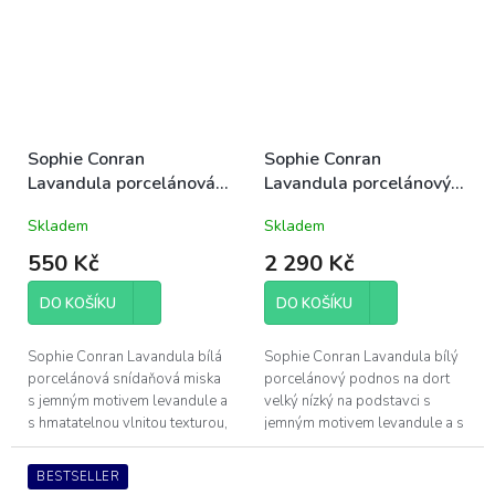
Sophie Conran
Sophie Conran
Lavandula porcelánová
Lavandula porcelánový
miska snídaňová 19cm
podnos na dort 32cm
Skladem
Skladem
levandule jarní
velký levandule jarní
550 Kč
2 290 Kč
DO KOŠÍKU
DO KOŠÍKU
Sophie Conran Lavandula bílá
Sophie Conran Lavandula bílý
porcelánová snídaňová miska
porcelánový podnos na dort
s jemným motivem levandule a
velký nízký na podstavci s
s hmatatelnou vlnitou texturou,
jemným motivem levandule a s
průměr 19cm, výška 7cm;
hmatatelnou vlnitou texturou,
dárkově baleno
průměr 32cm, výška 6cm;
BESTSELLER
dárkově...