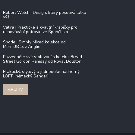
Blog
Robert Welch | Design, který posouvá laťku
výš
Valira | Praktické a kvalitní krabičky pro
uchovávání potravin ze Španělska
Spode | Simply Mixed kolekce od
Morris&Co. z Anglie
Pozvedněte své stolování s kolekcí Bread
Street Gordon Ramsay od Royal Doulton
Praktický, stylový a jednoduše nádherný:
LOFT (německý Sander)
ARCHIV