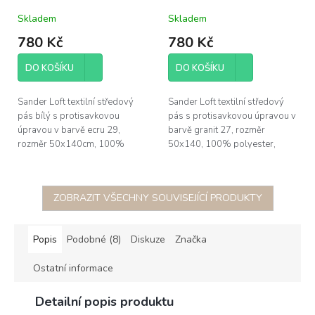
protivsaková úprava
protivsaková úprava
Skladem
Skladem
780 Kč
780 Kč
DO KOŠÍKU
DO KOŠÍKU
Sander Loft textilní středový
Sander Loft textilní středový
pás bílý s protisavkovou
pás s protisavkovou úpravou v
úpravou v barvě ecru 29,
barvě granit 27, rozměr
rozměr 50x140cm, 100%
50x140, 100% polyester,
polyester, žehlit po rubu pro
žehlit po rubu pro aktivovaci
aktivovaci protivsakové vrstvy
protivsakové vrstvy + po lícu
+ po lícu pro...
pro...
ZOBRAZIT VŠECHNY SOUVISEJÍCÍ PRODUKTY
Popis
Podobné (8)
Diskuze
Značka
Ostatní informace
Detailní popis produktu