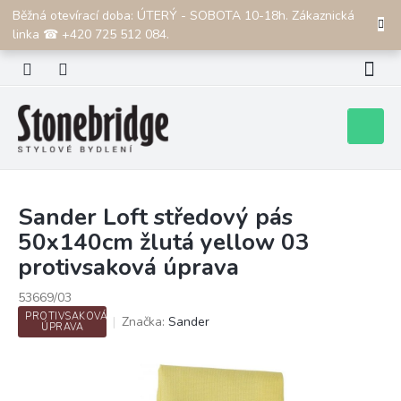
Přejít
Běžná otevírací doba: ÚTERÝ - SOBOTA 10-18h. Zákaznická
CZK
na
linka ☎ +420 725 512 084.
obsah
Nákupní
košík
Sander Loft středový pás
50x140cm žlutá yellow 03
protivsaková úprava
53669/03
PROTIVSAKOVÁ
Značka:
Sander
ÚPRAVA