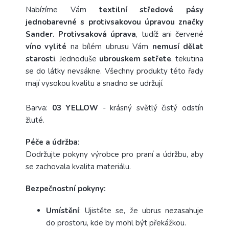
Nabízíme Vám
textilní středové pásy
jednobarevné s protivsakovou úpravou značky
Sander.
Protivsaková úprava
, tudíž ani červené
víno vylité
na bílém ubrusu Vám
nemusí dělat
starosti
. Jednoduše
ubrouskem setřete
, tekutina
se do látky nevsákne. Všechny produkty této řady
mají vysokou kvalitu a snadno se udržují.
Barva:
03 YELLOW
- krásný světlý čistý odstín
žluté.
Péče a
údržba
:
Dodržujte pokyny výrobce pro praní a údržbu, aby
se zachovala kvalita materiálu.
Bezpečnostní pokyny:
Umístění
: Ujistěte se, že ubrus nezasahuje
do prostoru, kde by mohl být překážkou.