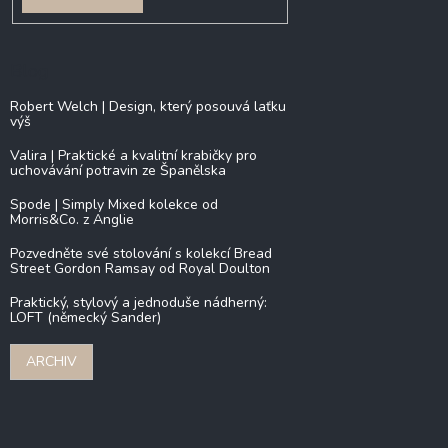
Blog
Robert Welch | Design, který posouvá laťku
výš
Valira | Praktické a kvalitní krabičky pro
uchovávání potravin ze Španělska
Spode | Simply Mixed kolekce od
Morris&Co. z Anglie
Pozvedněte své stolování s kolekcí Bread
Street Gordon Ramsay od Royal Doulton
Praktický, stylový a jednoduše nádherný:
LOFT (německý Sander)
ARCHIV