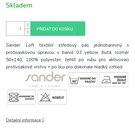
Měrná
Skladem
cena:
PŘIDAT DO KOŠÍKU
Sander Loft textilní středový pás jednobarevný s
protisavkovou úpravou v barvě 03 yellow žlutá, rozměr
50x140, 100% polyester, žehlit po rubu pro aktivovaci
protivsakové vrstvy + po lícu pro dokonale hladký vzhled
Detailní informace