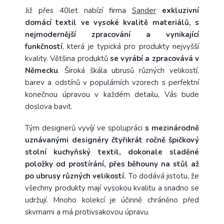
Již přes 40let nabízí firma
Sander
exkluzivní
domácí textil ve vysoké kvalitě materiálů, s
nejmodernější zpracování a vynikající
funkčností
, která je typická pro produkty nejvyšší
kvality. Většina produktů
se vyrábí a zpracovává v
Německu
. Široká škála ubrusů různých velikostí,
barev a odstínů v populárních vzorech s perfektní
konečnou úpravou v každém detailu, Vás bude
doslova bavit.
Tým designerů vyvíjí ve spolupráci
s mezinárodně
uznávanými designéry čtyřikrát ročně špičkový
stolní kuchyňský textil, dokonale sladěné
položky od prostírání, přes běhouny na stůl až
po ubrusy různých velikostí.
To dodává jistotu, že
všechny produkty mají vysokou kvalitu a snadno se
udržují. Mnoho kolekcí je účinně chráněno před
skvrnami a má protivsakovou úpravu.