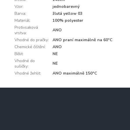
Vzor
:
jednobarevný
Barva
:
žlutá yellow 03
Materiál
:
100% polyester
Protivsaková
ANO
vrstva
:
Vhodné do pračky
:
ANO praní maximálně na 60°C
Chemické čištění
:
ANO
Bělit
:
NE
Vhodné do
NE
sušičky
:
Vhodné žehlit
:
ANO maximálně 150°C
Z
á
p
a
Instagram
t
í