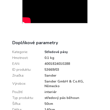
Doplňkové parametry
Kategorie
:
Středové pásy
Hmotnost
:
0.1 kg
EAN
:
4001824010288
ID produktu
:
53669/03
Značka
:
Sander
Sander GmbH & Co.KG,
Výrobce
:
Německo
Použití
:
interiér
Typ produktu
:
středový pás běhoun
Šířka
:
50cm
Délka
:
140cm