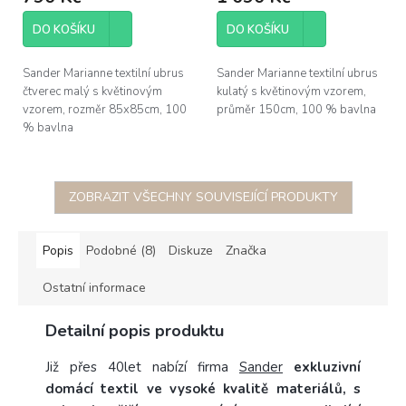
DO KOŠÍKU
DO KOŠÍKU
Sander Marianne textilní ubrus
Sander Marianne textilní ubrus
čtverec malý s květinovým
kulatý s květinovým vzorem,
vzorem, rozměr 85x85cm, 100
průměr 150cm, 100 % bavlna
% bavlna
ZOBRAZIT VŠECHNY SOUVISEJÍCÍ PRODUKTY
Popis
Podobné (8)
Diskuze
Značka
Ostatní informace
Detailní popis produktu
Již přes 40let nabízí firma
Sander
exkluzivní
domácí textil ve vysoké kvalitě materiálů, s