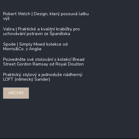
Blog
Robert Welch | Design, který posouvá laťku
výš
Valira | Praktické a kvalitní krabičky pro
uchovávání potravin ze Španělska
Spode | Simply Mixed kolekce od
Morris&Co. z Anglie
Pozvedněte své stolování s kolekcí Bread
Street Gordon Ramsay od Royal Doulton
Praktický, stylový a jednoduše nádherný:
LOFT (německý Sander)
ARCHIV