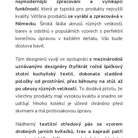
nejmodernější zpracování a vynikající
funkčností
, která je typická pro produkty nejvyšší
kvality. Většina produktů
se vyrábí a zpracovává v
Německu
. Široká škála ubrusů různých velikostí,
barev a odstínů v populárních vzorech s perfektní
konečnou úpravou v každém detailu, Vás bude
doslova bavit.
Tým designerů vyvíjí ve spolupráci
s mezinárodně
uznávanými designéry čtyřikrát ročně špičkový
stolní kuchyňský textil, dokonale sladěné
položky od prostírání, přes běhouny na stůl až
po ubrusy různých velikostí.
To dodává jistotu, že
všechny produkty mají vysokou kvalitu a snadno se
udržují. Mnoho kolekcí je účinně chráněno před
skvrnami a má protivsakovou úpravu.
Nádherný
textilní středový pás se vzorem
drobných jarních kvítečků, trav a kapradí patří