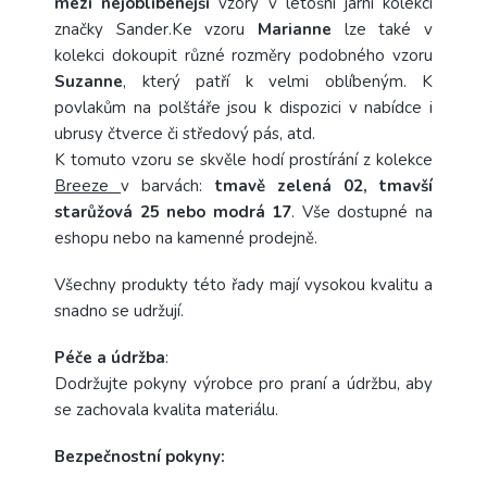
mezi nejoblíbenější
vzory v letošní jarní kolekci
značky Sander.Ke vzoru
Marianne
lze také v
kolekci dokoupit různé rozměry podobného vzoru
Suzanne
, který patří k velmi oblíbeným. K
povlakům na polštáře jsou k dispozici v nabídce i
ubrusy čtverce či středový pás, atd.
K tomuto vzoru se skvěle hodí prostírání z kolekce
Breeze
v barvách:
tmavě zelená 02, tmavší
starůžová 25 nebo modrá 17
. Vše dostupné na
eshopu nebo na kamenné prodejně.
Všechny produkty této řady mají vysokou kvalitu a
snadno se udržují.
Péče a
údržba
:
Dodržujte pokyny výrobce pro praní a údržbu, aby
se zachovala kvalita materiálu.
Bezpečnostní pokyny: