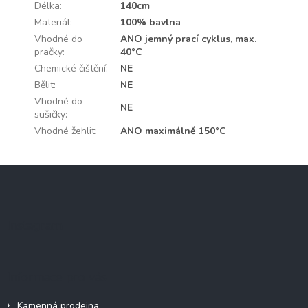
Délka
:
140cm
Materiál
:
100% bavlna
Vhodné do
ANO jemný prací cyklus, max.
pračky
:
40°C
Chemické čištění
:
NE
Bělit
:
NE
Vhodné do
NE
sušičky
:
Vhodné žehlit
:
ANO maximálně 150°C
Z
á
p
a
Instagram
t
í
Informace pro vás
Kamenná prodejna