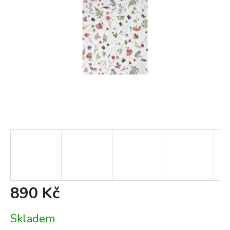
890 Kč
Měrná
Skladem
cena: