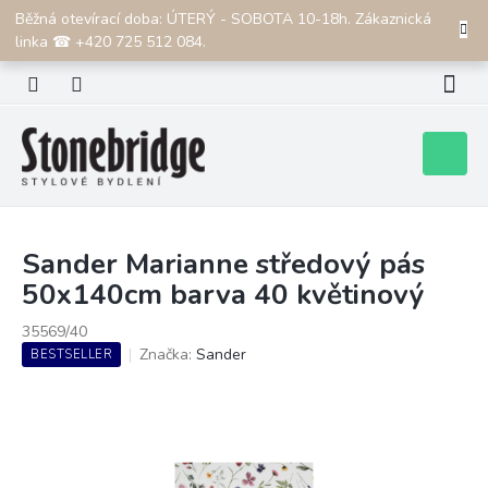
Přejít
Běžná otevírací doba: ÚTERÝ - SOBOTA 10-18h. Zákaznická
CZK
na
linka ☎ +420 725 512 084.
obsah
Nákupní
košík
Sander Marianne středový pás
50x140cm barva 40 květinový
35569/40
Značka:
Sander
BESTSELLER