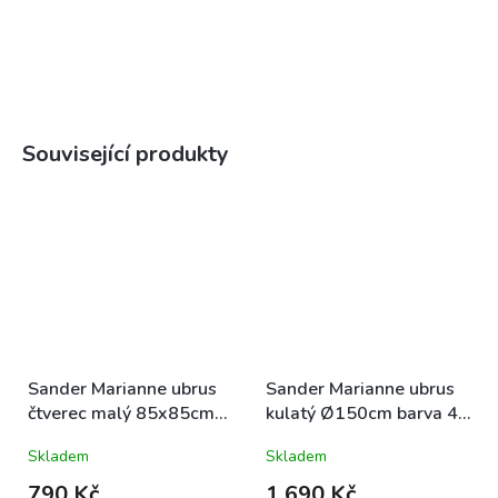
Související produkty
Sander Marianne ubrus
Sander Marianne ubrus
čtverec malý 85x85cm
kulatý Ø150cm barva 40
barva 40 květinový
květinový
Skladem
Skladem
790 Kč
1 690 Kč