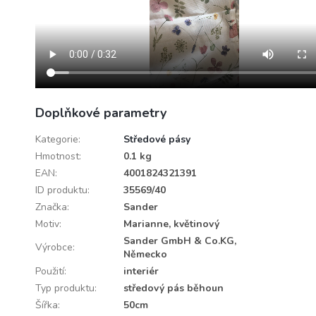
Doplňkové parametry
Kategorie
:
Středové pásy
Hmotnost
:
0.1 kg
EAN
:
4001824321391
ID produktu
:
35569/40
Značka
:
Sander
Motiv
:
Marianne, květinový
Sander GmbH & Co.KG,
Výrobce
:
Německo
Použití
:
interiér
Typ produktu
:
středový pás běhoun
Šířka
:
50cm