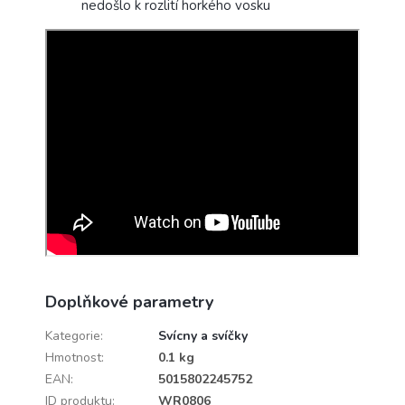
nedošlo k rozlití horkého vosku
Doplňkové parametry
Kategorie
:
Svícny a svíčky
Hmotnost
:
0.1 kg
EAN
:
5015802245752
ID produktu
:
WR0806