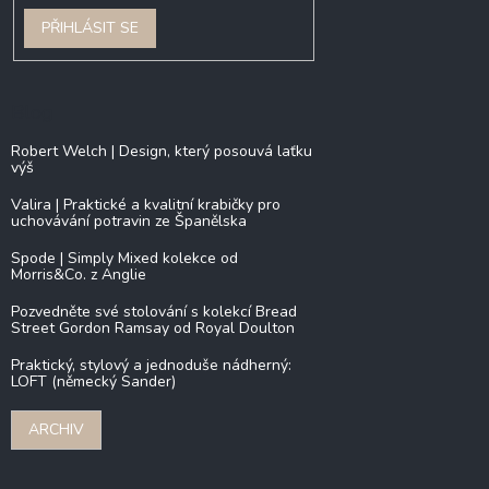
PŘIHLÁSIT SE
Blog
Robert Welch | Design, který posouvá laťku
výš
Valira | Praktické a kvalitní krabičky pro
uchovávání potravin ze Španělska
Spode | Simply Mixed kolekce od
Morris&Co. z Anglie
Pozvedněte své stolování s kolekcí Bread
Street Gordon Ramsay od Royal Doulton
Praktický, stylový a jednoduše nádherný:
LOFT (německý Sander)
ARCHIV