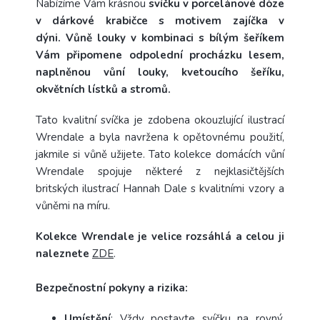
Nabízíme Vám krásnou
svíčku v porcelánové dóze
v dárkové krabičce s motivem zajíčka v
dýni.
Vůně louky v kombinaci s bílým šeříkem
V
ám připomene odpolední procházku lesem,
naplněnou vůní louky, kvetoucího šeříku,
okvětních lístků a stromů.
Tato kvalitní svíčka je zdobena okouzlující ilustrací
Wrendale a byla navržena k opětovnému použití,
jakmile si vůně užijete.
Tato kolekce domácích vůní
Wrendale spojuje některé z nejklasičtějších
britských ilustrací Hannah Dale s kvalitními vzory a
vůněmi na míru.
Kolekce Wrendale je velice rozsáhlá a celou ji
naleznete
ZDE
.
Bezpečnostní pokyny a rizika:
Umístění
: Vždy postavte svíčku na rovný,