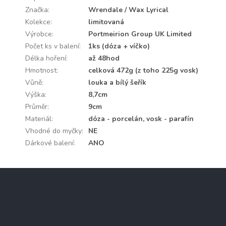
Značka
:
Wrendale / Wax Lyrical
Kolekce
:
limitovaná
Výrobce
:
Portmeirion Group UK Limited
Počet ks v balení
:
1ks (dóza + víčko)
Délka hoření
:
až 48hod
Hmotnost
:
celková 472g (z toho 225g vosk)
Vůně
:
louka a bílý šeřík
Výška
:
8,7cm
Průměr
:
9cm
Materiál
:
dóza - porcelán, vosk - parafín
Vhodné do myčky
:
NE
Dárkové balení
:
ANO
Z
á
p
a
Instagram
t