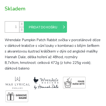
Měrná
Skladem
cena:
PŘIDAT DO KOŠÍKU
Wrendale Pumpkin Patch Rabbit svíčka v porcelánové dóze
v dárkové krabičce s vůní louky v kombinaci s bílým šeříkem
s akvarelovou ilustrací králíčkem v dýni od anglické malířky
Hannah Dale, délka hoření až 48hod, rozměry
8,7x9cm, hmotnost: celková 472g (z toho 225g vosk);
dárkově baleno