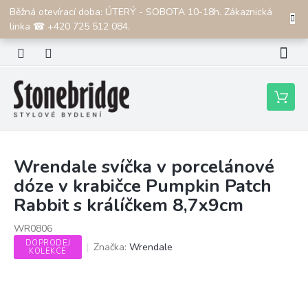
Přejít
Běžná otevírací doba: ÚTERÝ - SOBOTA 10-18h. Zákaznická
CZK
na
linka ☎ +420 725 512 084.
obsah
Nákupní
košík
Wrendale svíčka v porcelánové
dóze v krabičce Pumpkin Patch
Rabbit s králíčkem 8,7x9cm
WR0806
DOPRODEJ
Značka:
Wrendale
KOLEKCE