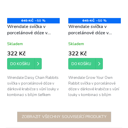
645 KČ
–50 %
645 KČ
–50 %
Wrendale svíčka v
Wrendale svíčka v
porcelánové dóze v
porcelánové dóze v
krabičce Daisy Chain
krabičce Grow Your Own
Skladem
Skladem
Rabbits s králíčky
Rabbit s králíčkem
8,7x9cm
8,7x9cm
322 Kč
322 Kč
DO KOŠÍKU
DO KOŠÍKU
Wrendale Daisy Chain Rabbits
Wrendale Grow Your Own
svíčka v porcelánové dóze v
Rabbit svíčka v porcelánové
dárkové krabičce s vůní louky v
dóze v dárkové krabičce s vůní
kombinaci s bílým šeříkem
louky v kombinaci s bílým
s akvarelovou ilustrací
šeříkem s akvarelovou ilustrací
králíčků od anglické malířky...
králíčků od anglické...
ZOBRAZIT VŠECHNY SOUVISEJÍCÍ PRODUKTY