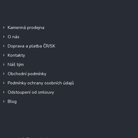
í
Informace pro vás
Kamenná prodejna
O nás
Doprava a platba ČR/SK
Kontakty
Náš tým
Obchodní podmínky
Podmínky ochrany osobních údajů
Odstoupení od smlouvy
Blog
Kontakt