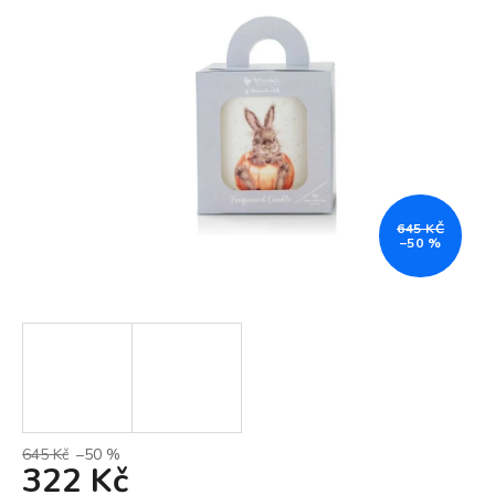
645 KČ
–50 %
645 Kč
–50 %
322 Kč