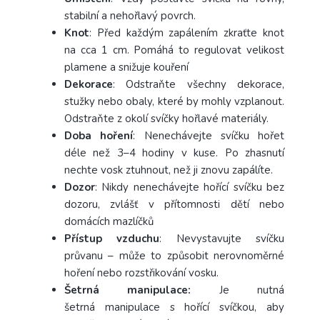
stabilní a nehořlavý povrch.
Knot
: Před každým zapálením zkraťte knot
na cca 1 cm. Pomáhá to regulovat velikost
plamene a snižuje kouření
Dekorace
: Odstraňte všechny dekorace,
stužky nebo obaly, které by mohly vzplanout.
Odstraňte z okolí svíčky hořlavé materiály.
Doba hoření
: Nenechávejte svíčku hořet
déle než 3–4 hodiny v kuse. Po zhasnutí
nechte vosk ztuhnout, než ji znovu zapálíte.
Dozor
: Nikdy nenechávejte hořící svíčku bez
dozoru, zvlášť v přítomnosti dětí nebo
domácích mazlíčků
Přístup vzduchu
: Nevystavujte svíčku
průvanu – může to způsobit nerovnoměrné
hoření nebo rozstřikování vosku.
Šetrná manipulace:
Je nutná
šetrná manipulace s hořící svíčkou, aby