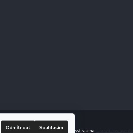
Odmítnout
Souhlasím
ight 2026
Stonebridge
. Všechna práva vyhrazena.
Upravit nastavení 