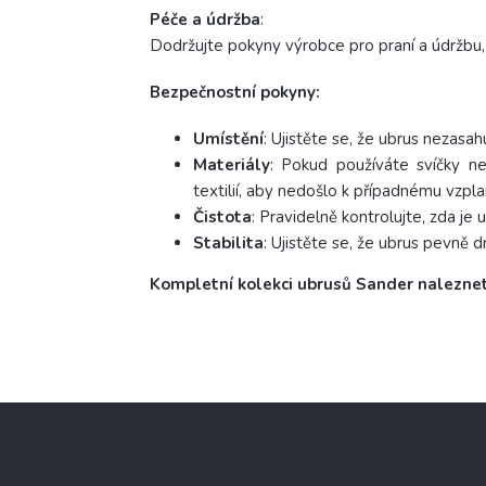
Péče a
údržba
:
Dodržujte pokyny výrobce pro praní a údržbu, 
Bezpečnostní pokyny:
Umístění
: Ujistěte se, že ubrus nezasa
Materiály
: Pokud používáte svíčky ne
textilií, aby nedošlo k případnému vzpla
Čistota
: Pravidelně kontrolujte, zda je 
Stabilita
: Ujistěte se, že ubrus pevně 
Kompletní kolekci ubrusů Sander nalezn
Z
á
p
a