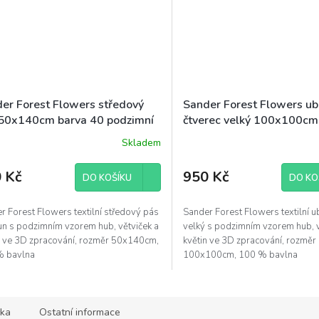
er Forest Flowers středový
Sander Forest Flowers ub
50x140cm barva 40 podzimní
čtverec velký 100x100cm
podzimní
Skladem
 Kč
950 Kč
DO KOŠÍKU
DO KO
r Forest Flowers textilní středový pás
Sander Forest Flowers textilní u
n s podzimním vzorem hub, větviček a
velký s podzimním vzorem hub, v
n ve 3D zpracování, rozměr 50x140cm,
květin ve 3D zpracování, rozměr
% bavlna
100x100cm, 100 % bavlna
ka
Ostatní informace