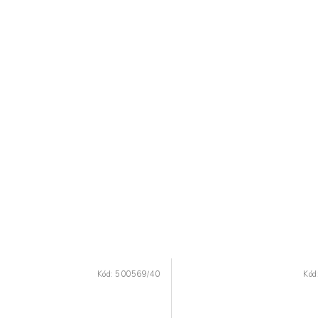
Kód:
500569/40
Kód