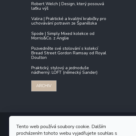
Robert Welch | Design, který posouvá
laťku výš
Valira | Praktické a kvalitní krabičky pro
uchovávání potravin ze Španělska
Spode | Simply Mixed kolekce od
Morris&Co. z Anglie
Pozvedněte své stolování s kolekcí
Bread Street Gordon Ramsay od Royal
Doulton
Praktický, stylový a jednoduše
nádherný: LOFT (německý Sander)
ARCHIV
Tento web používá soubory cookie. Dalším
procházením tohoto webu vyjadřujete souhlas s
Copyr