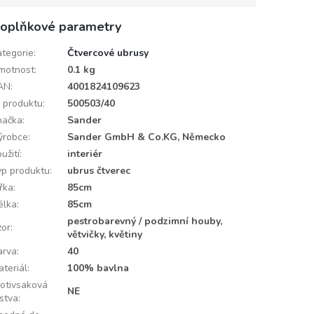
oplňkové parametry
ategorie
:
Čtvercové ubrusy
motnost
:
0.1 kg
AN
:
4001824109623
D produktu
:
500503/40
načka
:
Sander
ýrobce
:
Sander GmbH & Co.KG, Německo
užití
:
interiér
yp produktu
:
ubrus čtverec
ířka
:
85cm
élka
:
85cm
pestrobarevný / podzimní houby,
zor
:
větvičky, květiny
arva
:
40
ateriál
:
100% bavlna
rotivsaková
NE
rstva
: