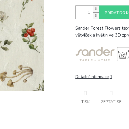
PŘIDAT DO K
Sander Forest Flowers text
větviček a květin ve 3D zp
Detailní informace
TISK
ZEPTAT SE