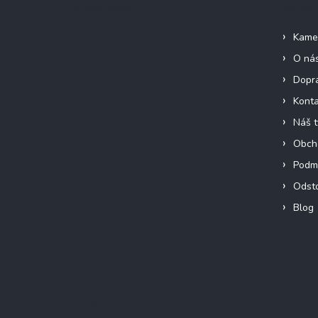
Instagram
Infor
t
í
Kame
O ná
Dopra
Konta
Náš 
Obch
Podmí
Odst
Blog
Blog