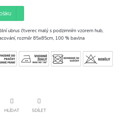
OŠÍKU
ilní ubrus čtverec malý s podzimním vzorem hub,
racování, rozměr 85x85cm, 100 % bavlna
HLÍDAT
SDÍLET