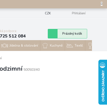
CZK
Přihlášení
cká podpora:
Nákupní
Prázdný košík
725 512 084
košík
Jídelna & stolování
Kuchyně
Textil
Sklo & 
ní
podzimní
500503/40