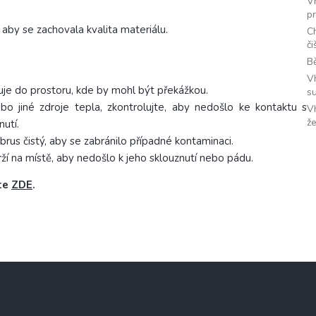
V
p
aby se zachovala kvalita materiálu.
C
či
Bě
V
huje do prostoru, kde by mohl být překážkou.
s
bo jiné zdroje tepla, zkontrolujte, aby nedošlo ke kontaktu s
V
že
nutí.
ubrus čistý, aby se zabránilo případné kontaminaci.
drží na místě, aby nedošlo k jeho sklouznutí nebo pádu.
ete
ZDE
.