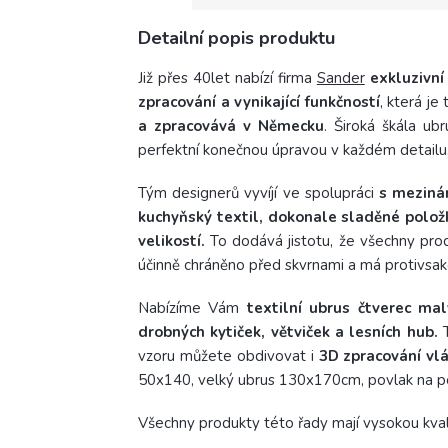
Detailní popis produktu
Již přes 40let nabízí firma
Sander
exkluzivní
zpracování a vynikající funkčností
, která je
a zpracovává v Německu
. Široká škála ub
perfektní konečnou úpravou v každém detailu,
Tým designerů vyvíjí ve spolupráci
s mezinár
kuchyňský textil, dokonale sladěné položk
velikostí.
To dodává jistotu, že všechny prod
účinně chráněno před skvrnami a má protivsa
Nabízíme Vám
textilní ubrus čtverec m
drobných kytiček, větviček a lesních hub.
T
vzoru můžete obdivovat i
3D zpracování vl
50x140, velký ubrus 130x170cm, povlak na p
Všechny produkty této řady mají vysokou kvali