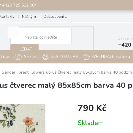
☎ +420 725 512 084.
Kontakty
Náš tým
Odstoupení od smlouvy
Blog
Zákazni
+420 
HLEDAT
Léto
Svatba
BESTSELLERS
WRENDALE zvířátka
Sander Forest Flowers ubrus čtverec malý 85x85cm barva 40 podzim
rus čtverec malý 85x85cm barva 40 
790 Kč
Měrná
Skladem
cena: