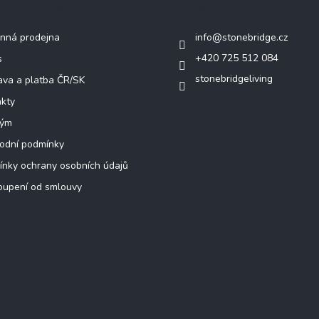
mace pro vás
Kontakt
nná prodejna
info
@
stonebridge.cz
+420 725 512 084
s
stonebridgeliving
va a platba ČR/SK
kty
tým
odní podmínky
nky ochrany osobních údajů
oupení od smlouvy