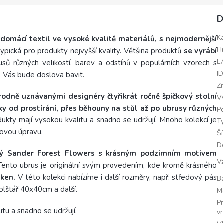
D
K
 domácí textil ve vysoké kvalitě materiálů, s nejmodernější
H
 typická pro produkty nejvyšší kvality. Většina produktů
se vyrábí
E
rusů různých velikostí, barev a odstínů v populárních vzorech s
I
 Vás bude doslova bavit.
Z
odně uznávanými designéry čtyřikrát ročně špičkový stolní
V
y od prostírání, přes běhouny na stůl až po ubrusy různých
Po
ukty mají vysokou kvalitu a snadno se udržují. Mnoho kolekcí je
T
kovou úpravu.
Š
D
alý Sander Forest Flowers s krásným podzimním motivem
V
ento ubrus je originální svým provedením, kde kromě krásného
áken.
V této kolekci nabízíme i další rozměry, např. středový pás
B
olštář 40x40cm a další.
M
P
tu a snadno se udržují.
v