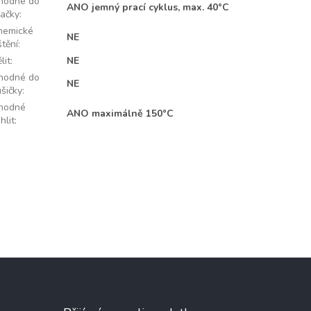
hodné do
ANO jemný prací cyklus, max. 40°C
račky
:
hemické
NE
štění
:
lit
:
NE
hodné do
NE
ušičky
:
hodné
ANO maximálně 150°C
hlit
: