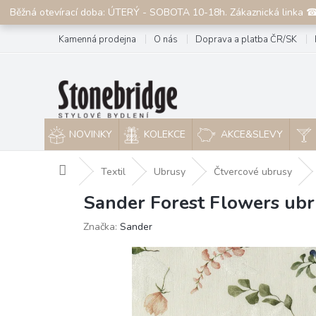
Přejít
Běžná otevírací doba: ÚTERÝ - SOBOTA 10-18h. Zákaznická linka 
na
obsah
Kamenná prodejna
O nás
Doprava a platba ČR/SK
NOVINKY
KOLEKCE
AKCE&SLEVY
Domů
Textil
Ubrusy
Čtvercové ubrusy
Sander Forest Flowers ub
Značka:
Sander