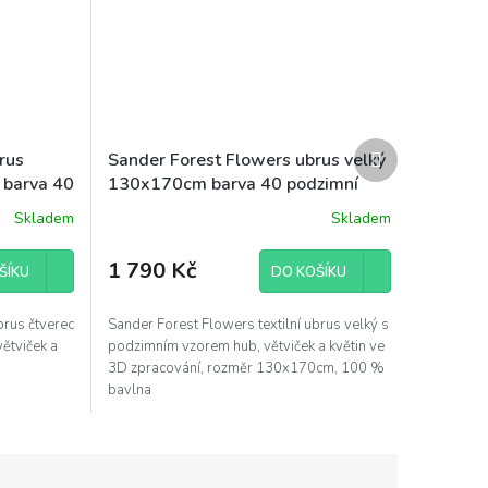
Další
rus
Sander Forest Flowers ubrus velký
produkt
 barva 40
130x170cm barva 40 podzimní
Skladem
Skladem
1 790 Kč
ŠÍKU
DO KOŠÍKU
brus čtverec
Sander Forest Flowers textilní ubrus velký s
ětviček a
podzimním vzorem hub, větviček a květin ve
3D zpracování, rozměr 130x170cm, 100 %
bavlna