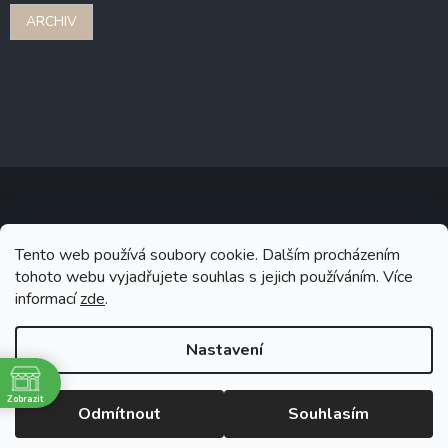
ARCHIV
Copyright 2026
Stonebridge
. Všechna práva vyhrazena.
Upravit
Tento web používá soubory cookie. Dalším procházením
nastavení cookies
tohoto webu vyjadřujete souhlas s jejich používáním. Více
informací
zde
.
Grafický návrh vytvořil a na Shoptet implementoval
Tomáš Hlad
&
Shoptetak.cz
.
Nastavení
Vytvořil Shoptet
Zobrazit
Odmítnout
Souhlasím
ě