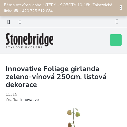
Přejít
Běžná otevírací doba: ÚTERÝ - SOBOTA 10-18h. Zákaznická
CZK
na
linka ☎ +420 725 512 084.
obsah
Nákupní
košík
Innovative Foliage girlanda
zeleno-vínová 250cm, listová
dekorace
11315
Značka:
Innovative