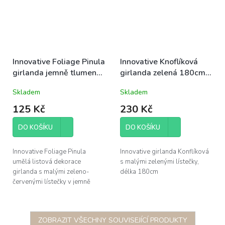
Innovative Foliage Pinula
Innovative Knoflíková
girlanda jemně tlumená
girlanda zelená 180cm,
zeleno-vínová 240cm,
listová dekorace
Skladem
Skladem
listová dekorace
125 Kč
230 Kč
DO KOŠÍKU
DO KOŠÍKU
Innovative Foliage Pinula
Innovative girlanda Konflíková
umělá listová dekorace
s malými zelenými lístečky,
girlanda s malými zeleno-
délka 180cm
červenými lístečky v jemně
tlumených tónech, délka 240cm
ZOBRAZIT VŠECHNY SOUVISEJÍCÍ PRODUKTY