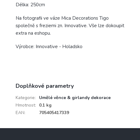
Délka: 250cm
Na fotografii ve váze Mica Decorations Tigo
společně s freziemi zn. Innovative. Vše lze dokoupit
extra na eshopu.
Výrobce: Innovative - Holadsko
Doplňkové parametry
Kategorie
:
Umělé věnce & girlandy dekorace
Hmotnost
:
0.1 kg
EAN
:
705405417339
Z
á