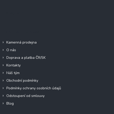
p
a
Instagram
t
í
Informace pro vás
Kamenná prodejna
O nás
Doprava a platba ČR/SK
Kontakty
Náš tým
Obchodní podmínky
Podmínky ochrany osobních údajů
Odstoupení od smlouvy
Blog