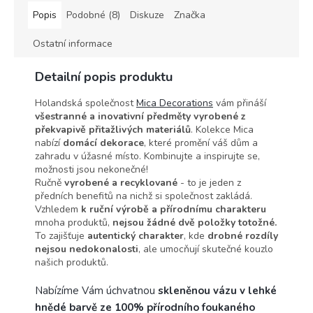
Popis
Podobné (8)
Diskuze
Značka
Ostatní informace
Detailní popis produktu
Holandská společnost
Mica Decorations
vám přináší
všestranné a inovativní předměty vyrobené z
překvapivě přitažlivých materiálů
. Kolekce Mica
nabízí
domácí dekorace
, které promění váš dům a
zahradu v úžasné místo.
Kombinujte a inspirujte se,
možnosti jsou nekonečné!
Ručně
vyrobené a recyklované
- to je jeden z
předních benefitů na nichž si společnost zakládá.
Vzhledem
k ruční výrobě a přírodnímu charakteru
mnoha produktů,
nejsou žádné dvě položky totožné.
To zajišťuje
autentický charakter
, kde
drobné rozdíly
nejsou nedokonalosti
, ale umocňují skutečné kouzlo
našich produktů.
Nabízíme Vám úchvatnou
skleněnou vázu v lehké
hnědé barvě ze 100% přírodního foukaného