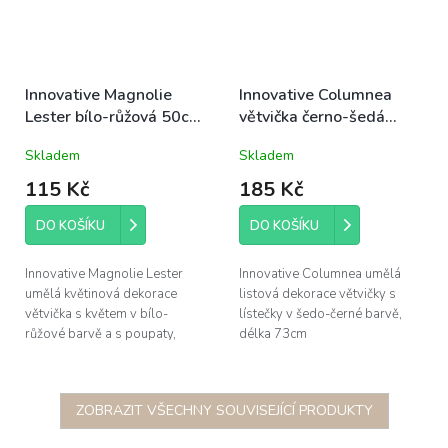
Innovative Magnolie
Innovative Columnea
Lester bílo-růžová 50cm,
větvička černo-šedá
větvička květinová
73cm, listová dekorace
Skladem
Skladem
dekorace
115 Kč
185 Kč
DO KOŠÍKU
DO KOŠÍKU
Innovative Magnolie Lester
Innovative Columnea umělá
umělá květinová dekorace
listová dekorace větvičky s
větvička s květem v bílo-
lístečky v šedo-černé barvě,
růžové barvě a s poupaty,
délka 73cm
délka 50cm
ZOBRAZIT VŠECHNY SOUVISEJÍCÍ PRODUKTY