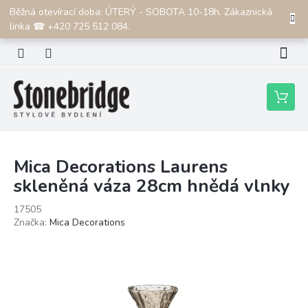
Přejít
Běžná otevírací doba: ÚTERÝ - SOBOTA 10-18h. Zákaznická
CZK
na
linka ☎ +420 725 512 084.
obsah
Nákupní
košík
Mica Decorations Laurens
skleněná váza 28cm hnědá vlnky
17505
Značka:
Mica Decorations