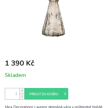
1 390 Kč
Měrná
Skladem
cena:
PŘIDAT DO KOŠÍKU
Mica Decorations Laurens skleněná váza v průhledné hnědé