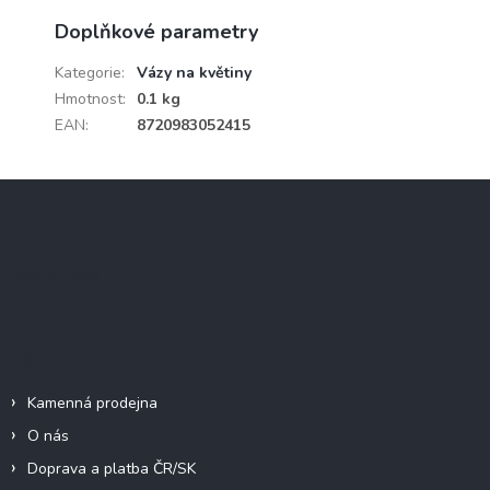
Doplňkové parametry
Kategorie
:
Vázy na květiny
Hmotnost
:
0.1 kg
EAN
:
8720983052415
Z
á
p
a
Instagram
t
í
Informace pro vás
Kamenná prodejna
O nás
Doprava a platba ČR/SK