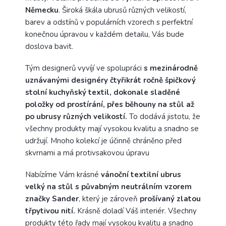
Německu
. Široká škála ubrusů různých velikostí,
barev a odstínů v populárních vzorech s perfektní
konečnou úpravou v každém detailu, Vás bude
doslova bavit.
Tým designerů vyvíjí ve spolupráci
s mezinárodně
uznávanými designéry čtyřikrát ročně špičkový
stolní kuchyňský textil, dokonale sladěné
položky od prostírání, přes běhouny na stůl až
po ubrusy různých velikostí.
To dodává jistotu, že
všechny produkty mají vysokou kvalitu a snadno se
udržují. Mnoho kolekcí je účinně chráněno před
skvrnami a má protivsakovou úpravu
Nabízíme Vám krásné
vánoční textilní ubrus
velký na stůl s půvabným neutrálním vzorem
značky Sander
, který je zároveň
prošívaný zlatou
třpytivou nití.
Krásně doladí Váš interiér. Všechny
produkty této řady mají vysokou kvalitu a snadno