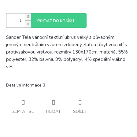
PŘIDAT DO KOŠÍKU
Sander Tela vánoční textilní ubrus velký s půvabným
jemným neutrálním vzorem zdobený zlatou třpytivou nití s
protivsakovou vrstvou, rozměry 130x170cm, materiál 55%
polyester, 32% balvna, 9% polyacryl, 4% speciální vlákno
s.F.
Detailní informace
ZEPTAT SE
HLÍDAT
SDÍLET