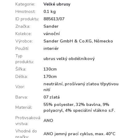
Kategorie
:
Velké ubrusy
Hmotnost
:
0.1 kg
ID produktu
:
885613/07
Značka
:
Sander
Kolekce
:
vánoční
Výrobce
:
Sander GmbH & Co.KG, Německo
Použití
:
interiér
Typ
ubrus velký obdélníkový
produktu
:
Šířka
:
130cm
Délka
:
170cm
neutrální, prošívaný zlatou třpytivou
Vzor
:
nití
Barva
:
07 zlatá
55% polyester, 32% bavlna, 9%
Materiál
:
polyacryl, 4% speciální vlákno s.F.
Protivsaková
ANO
vrstva
:
Vhodné do
ANO jemný prací cyklus, max. 40°C
pračky
: