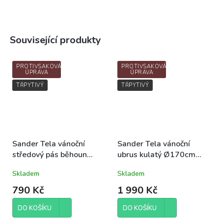
Související produkty
PROTIVSAKOVÁ
PROTIVSAKOVÁ
ÚPRAVA
ÚPRAVA
TŘPYTIVÝ
TŘPYTIVÝ
Sander Tela vánoční
Sander Tela vánoční
středový pás běhoun
ubrus kulatý Ø170cm
50x140cm barva 07
barva 07 zlatá
Skladem
Skladem
zlatá
790 Kč
1 990 Kč
DO KOŠÍKU
DO KOŠÍKU