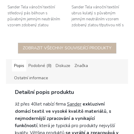
Sander Tela vánoční textilní
Sander Tela vánoční textilní
středový pás běhoun s
ubrus kulatý s půvabným
půvabným jemným neutrálním
jemným neutrálním vzorem
vzorem zdobený zlatou
zdobený zlatou třpytivou nití s
třpytivou nití s protivsakovou
protivsakovou
vrstvou, rozměry 50x140cm,
vrstvou, Ø170cm,
materiál 55%...
materiál 55% polyester,...
ZOBRAZIT VŠECHNY SOUVISEJÍCÍ PRODUKTY
Popis
Podobné (8)
Diskuze
Značka
Ostatní informace
Detailní popis produktu
Již přes 40let nabízí firma
Sander
exkluzivní
domácí textil ve vysoké kvalitě materiálů, s
nejmodernější zpracování a vynikající
funkčností
, která je typická pro produkty nejvyšší
kvality. Většina produktů
se vyrábí a zpracovává v