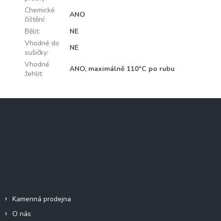
Chemické
ANO
čištění
:
Bělit
:
NE
Vhodné do
NE
sušičky
:
Vhodné
ANO, maximálně 110°C po rubu
žehlit
:
Z
á
p
a
Instagram
t
í
Informace pro vás
Kamenná prodejna
O nás