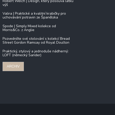
Robert Welch | Design, který posouvá laťku
výš
Valira | Praktické a kvalitní krabičky pro
uchovávání potravin ze Španělska
Spode | Simply Mixed kolekce od
Morris&Co. z Anglie
Pozvedněte své stolování s kolekcí Bread
Street Gordon Ramsay od Royal Doulton
Praktický, stylový a jednoduše nádherný:
LOFT (německý Sander)
ARCHIV