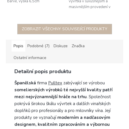
barvě, výška 6,5cm
vývrtka v luxusnějším a
masivnějším provedení v
chromové barvě s černým
koženým pouzdrem, délka
17,5cm
ZOBRAZIT VŠECHNY SOUVISEJÍCÍ PRODUKTY
Popis
Podobné (7)
Diskuze
Značka
Ostatní informace
Detailní popis produktu
Španělská
firma
Pulltex
zabývající se výrobou
somelierských výrobků té nejvyšší kvality
patří
mezi nejvýznamnější hráče na trhu
. Společnost
pokrývá širokou škálu vývrtek a dalších vinařských
doplňků pro profesionály a pro milovníky vína.
Její
produkty se vyznačují
moderním a nadčasovým
designem, kvalitním zpracováním a výbornou