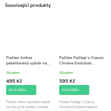
Související produkty
Pulltex Antiox
Pulltex Pulltap´s Classic
patentovaný uzávěr na
Chrome Evolution
víno modrý 6,5cm
vývrtka s pouzdrem
Skladem
Skladem
17,5cm chromová
495 Kč
595 Kč
DO KOŠÍKU
DO KOŠÍKU
Pulltex Antiox speciální uzávěr
Pulltex Pulltap´s Classic
na víno proti oxidaci v modré
Chrome Evolution kapesní