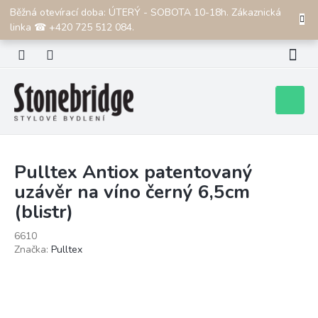
Přejít
Běžná otevírací doba: ÚTERÝ - SOBOTA 10-18h. Zákaznická
CZK
na
linka ☎ +420 725 512 084.
obsah
Nákupní
košík
Pulltex Antiox patentovaný
uzávěr na víno černý 6,5cm
(blistr)
6610
Značka:
Pulltex