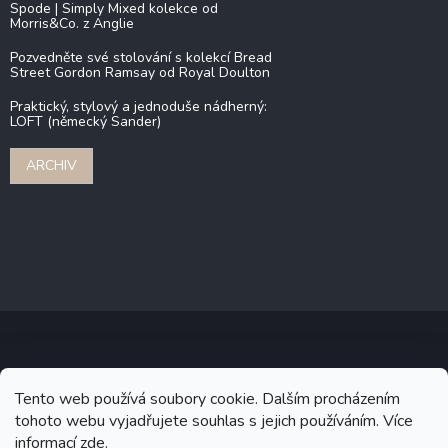
Spode | Simply Mixed kolekce od
Morris&Co. z Anglie
Pozvedněte své stolování s kolekcí Bread
Street Gordon Ramsay od Royal Doulton
Praktický, stylový a jednoduše nádherný:
LOFT (německý Sander)
ARCHIV
Copyright 2026
Stonebridge
. Všechna práva vyhrazena.
Upravit
Tento web používá soubory cookie. Dalším procházením
nastavení cookies
tohoto webu vyjadřujete souhlas s jejich používáním. Více
informací
zde
.
Grafický návrh vytvořil a na Shoptet implementoval
Tomáš Hlad
&