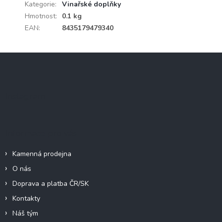
Kategorie
:
Vinařské doplňky
Hmotnost
:
0.1 kg
EAN
:
8435179479340
Z
á
p
a
Instagram
t
í
Informace pro vás
Kamenná prodejna
O nás
Doprava a platba ČR/SK
Kontakty
Náš tým