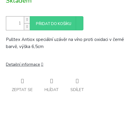
Skladem
cena:
PŘIDAT DO KOŠÍKU
Pulltex Antiox speciální uzávěr na víno proti oxidaci v černé
barvě, výška 6,5cm
Detailní informace
ZEPTAT SE
HLÍDAT
SDÍLET