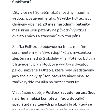
funkčností.
Díky více než 20 letům zkušeností nyní zaujímá
vedoucí postavení na trhu.
Vývrtky
Pulltex jsou
chráněny více než
20 mezinárodními patenty
,
mezi nimiž jsou patenty na původní vývrtku s
dvojitou pákou a stahovací dvojitou páku.
Značka Pulltex se objevuje na trhu s menším
sortimentem vinařských doplňků a s myšlenkou
zlepšení a snadnější obsluhy vína. Poté, co byly na
trh uvedeny první kloubové vývrtky s dvojitou
pákou, nazvané Pulltap's, které byly představeny
jako zcela nový způsob otevírání láhve vína, se
značka rychle rozšířila na mezinárodní trh.
V současné době je
Pulltex zavedenou značkou
na trhu a nabízí kompletní řadu doplňků
speciálně navržených pro každý krok
, který se