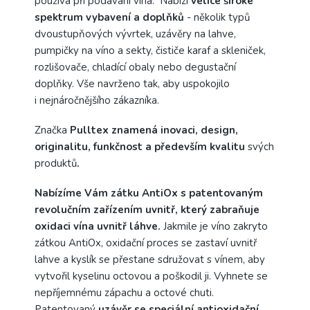
používá při podávání vína.
Nabízí
velice široké
spektrum vybavení a doplňků
- několik typů
dvoustupňových vývrtek, uzávěry na lahve,
pumpičky na víno a sekty, čističe karaf a skleniček,
rozlišovače, chladící obaly nebo degustační
doplňky. Vše navrženo tak, aby uspokojilo
i nejnáročnějšího zákazníka.
Značka
Pulltex znamená inovaci, design,
originalitu, funkčnost a především kvalitu
svých
produktů
.
Nabízíme Vám zátku AntiOx s patentovaným
revolučním zařízením uvnitř, který zabraňuje
oxidaci vína uvnitř láhve.
Jakmile je víno zakryto
zátkou AntiOx, oxidační proces se zastaví uvnitř
lahve a kyslík se přestane sdružovat s vínem, aby
vytvořil kyselinu octovou a poškodil ji.
Vyhnete se
nepříjemnému zápachu a octové chuti.
Patentovaný
uzávěr se speciální antioxidační