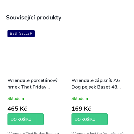
Související produkty
BESTSELLER
Wrendale porcelánový
Wrendale zápisník A6
hrnek That Friday
Dog pejsek Baset 48
Feeling s jezevčíkem
stran Just for You
Skladem
Skladem
0,31l
465 Kč
169 Kč
DO KOŠÍKU
DO KOŠÍKU