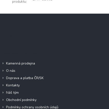
produktu
:
Z
á
p
a
Instagram
t
í
Informace pro vás
Kamenná prodejna
O nás
Doprava a platba ČR/SK
Kontakty
Náš tým
Obchodní podmínky
Podmínky ochrany osobních údajů