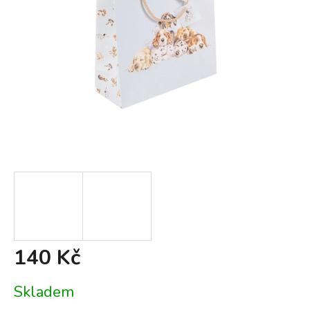
140 Kč
Měrná
Skladem
cena: