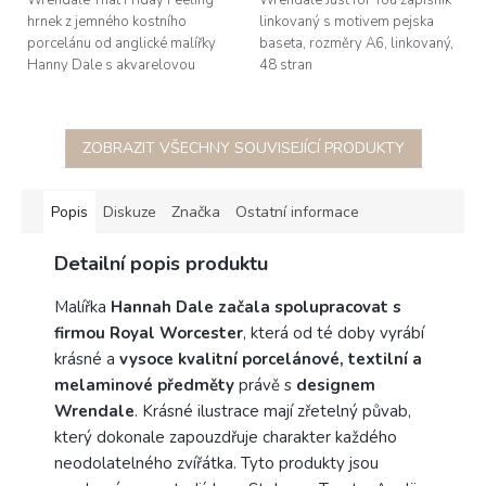
Wrendale That Friday Feeling
Wrendale Just for You zápisník
hrnek z jemného kostního
linkovaný s motivem pejska
porcelánu od anglické malířky
baseta, rozměry A6, linkovaný,
Hanny Dale s akvarelovou
48 stran
ilustrací pejska
jezevčíka, obsah 0,31l, výška
8,1cm, průměr...
ZOBRAZIT VŠECHNY SOUVISEJÍCÍ PRODUKTY
Popis
Diskuze
Značka
Ostatní informace
Detailní popis produktu
Malířka
Hannah Dale začala spolupracovat s
firmou Royal Worcester
, která od té doby vyrábí
krásné a
vysoce kvalitní porcelánové, textilní a
melaminové předměty
právě s
designem
Wrendale
. Krásné ilustrace mají zřetelný půvab,
který dokonale zapouzdřuje charakter každého
neodolatelného zvířátka. Tyto produkty jsou