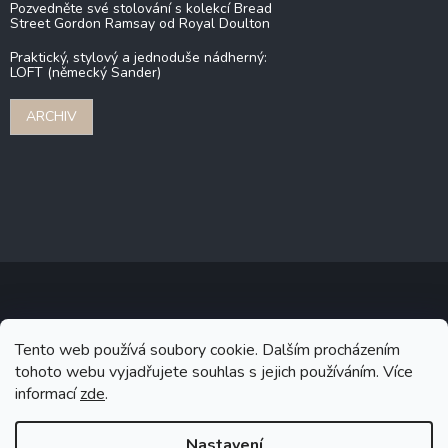
Pozvedněte své stolování s kolekcí Bread
Street Gordon Ramsay od Royal Doulton
Praktický, stylový a jednoduše nádherný:
LOFT (německý Sander)
ARCHIV
Copyright 2026
Stonebridge
. Všechna práva vyhrazena.
Upravit
Tento web používá soubory cookie. Dalším procházením
nastavení cookies
tohoto webu vyjadřujete souhlas s jejich používáním. Více
informací
zde
.
Grafický návrh vytvořil a na Shoptet implementoval
Tomáš Hlad
&
Shoptetak.cz
.
Nastavení