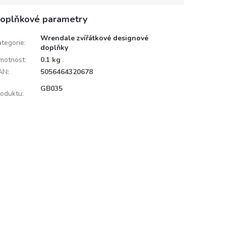
oplňkové parametry
Wrendale zvířátkové designové
ategorie
:
doplňky
motnost
:
0.1 kg
AN
:
5056464320678
D
GB035
roduktu
: