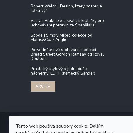
Robert Welch | Design, který posouvá
laťku výš
Valira | Praktické a kvalitní krabičky pro
uchovávání potravin ze Španělska
Spode | Simply Mixed kolekce od
Morris&Co. z Anglie
Pozvedněte své stolování s kolekcí
Bread Street Gordon Ramsay od Royal
Doulton
Praktický, stylový a jednoduše
nádherný: LOFT (německý Sander)
ARCHIV
Tento web používá soubory cookie. Dalším
procházením tohoto webu vyjadřujete souhlas s