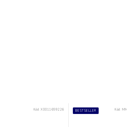
Kód:
X0011659226
Kód:
MM
BESTSELLER