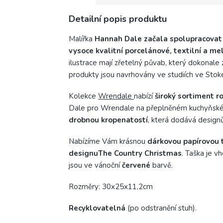
Detailní popis produktu
Malířka
Hannah Dale začala spolupracovat
vysoce kvalitní porcelánové, textilní a 
ilustrace mají zřetelný půvab, který dokonal
produkty jsou navrhovány ve studiích ve Stoke
Kolekce
Wrendale
nabízí
široký sortiment r
Dale pro Wrendale na přeplněném kuchyňském
drobnou kropenatostí
, která dodává design
Nabízíme Vám krásnou
dárkovou papírovou 
designuThe Country Christmas
. Taška je v
jsou ve vánoční
červené
barvě.
Rozměry: 30x25x11,2cm
Recyklovatelná
(po odstranění stuh).