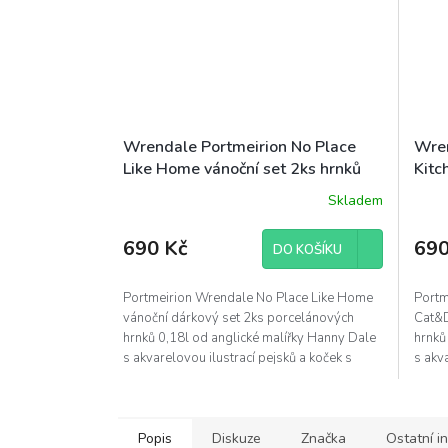
Wrendale Portmeirion No Place
Wren
Like Home vánoční set 2ks hrnků
Kitc
0,18l s táckem 21x14cm kočka pes
0,18
Skladem
690 Kč
690
DO KOŠÍKU
Portmeirion Wrendale No Place Like Home
Portm
vánoční dárkový set 2ks porcelánových
Cat&D
hrnků 0,18l od anglické malířky Hanny Dale
hrnků
s akvarelovou ilustrací pejsků a koček s
s akv
malým táckem...
táckem
Popis
Diskuze
Značka
Ostatní i