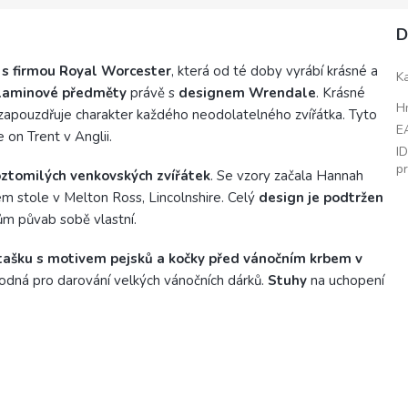
D
 s firmou Royal Worcester
, která od té doby vyrábí krásné a
K
melaminové předměty
právě s
designem Wrendale
. Krásné
H
e zapouzdřuje charakter každého neodolatelného zvířátka. Tyto
E
 on Trent v Anglii.
I
p
oztomilých venkovských zvířátek
. Se vzory začala Hannah
 stole v Melton Ross, Lincolnshire. Celý
design je podtržen
ům půvab sobě vlastní.
tašku s motivem pejsků a kočky před vánočním krbem v
hodná pro darování velkých vánočních dárků.
Stuhy
na uchopení