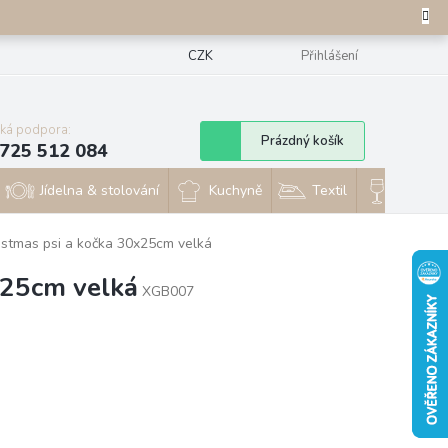
CZK
Přihlášení
cká podpora:
Nákupní
Prázdný košík
725 512 084
košík
Jídelna & stolování
Kuchyně
Textil
Sklo & 
stmas psi a kočka 30x25cm velká
x25cm velká
XGB007