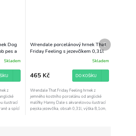
Další
nek Dog
Wrendale porcelánový hrnek That
produkt
ob pes a
Friday Feeling s jezevčíkem 0,31l
Skladem
Skladem
465 Kč
ŠÍKU
DO KOŠÍKU
nek z
Wrendale That Friday Feeling hrnek z
anglické
jemného kostního porcelánu od anglické
 ilustrací
malířky Hanny Dale s akvarelovou ilustrací
raně a spící
pejska jezevčíka, obsah 0,31l, výška 8,1cm,
průměr...