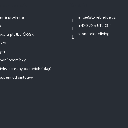
mace pro vás
Kontakt
nná prodejna
info
@
stonebridge.cz
+420 725 512 084
s
stonebridgeliving
va a platba ČR/SK
kty
tým
odní podmínky
nky ochrany osobních údajů
oupení od smlouvy