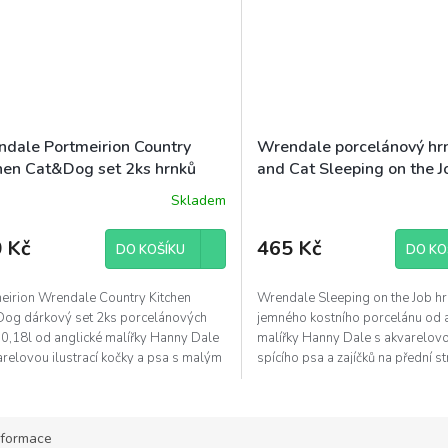
dale Portmeirion Country
Wrendale porcelánový hr
hen Cat&Dog set 2ks hrnků
and Cat Sleeping on the J
l s táckem 21x14cm kočka/pes
kočka 0,31l
Skladem
 Kč
465 Kč
DO KOŠÍKU
DO KO
eirion Wrendale Country Kitchen
Wrendale Sleeping on the Job hr
og dárkový set 2ks porcelánových
jemného kostního porcelánu od 
 0,18l od anglické malířky Hanny Dale
malířky Hanny Dale s akvarelovou
arelovou ilustrací kočky a psa s malým
spícího psa a zajíčků na přední st
...
kočky na...
nformace