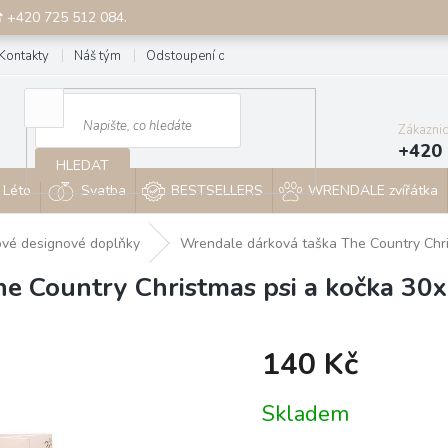
☎ +420 725 512 084.
Kontakty
Náš tým
Odstoupení od smlouvy
Blog
Zákazni
+420 
HLEDAT
Léto
Svatba
BESTSELLERS
WRENDALE zvířátka
ové designové doplňky
Wrendale dárková taška The Country Chri
e Country Christmas psi a kočka 30
140 Kč
Měrná
Skladem
cena: