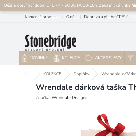
Přejít
Běžná otevírací doba: ÚTERÝ - SOBOTA 10-18h. Zákaznická linka 
na
obsah
Kamenná prodejna
O nás
Doprava a platba ČR/SK
NOVINKY
KOLEKCE
AKCE&SLEVY
Domů
KOLEKCE
Doplňky
Wrendale zvířátk
Wrendale dárková taška Th
Značka:
Wrendale Designs