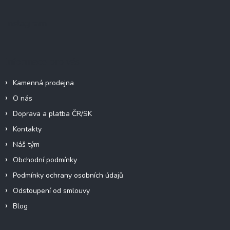
p
a
Instagram
t
í
Informace pro vás
Kamenná prodejna
O nás
Doprava a platba ČR/SK
Kontakty
Náš tým
Obchodní podmínky
Podmínky ochrany osobních údajů
Odstoupení od smlouvy
Blog