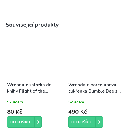
Související produkty
Wrendale záložka do
Wrendale porcelánová
knihy Flight of the
cukřenka Bumble Bee se
Bumblebee Bee čmelák
čmelákem 0,3l
Skladem
Skladem
a vlčí máky 5x15cm
80 Kč
490 Kč
DO KOŠÍKU
DO KOŠÍKU