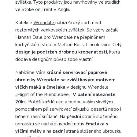
zvířátka. Tyto produkty jsou navrhovány ve studiích
ve Stoke on Trent v Anglii.
Kolekce
Wrendale
nabízí široký sortiment
roztomilých venkovských zvířátek. Se vzory začala
Hannah Dale pro Wrendale na přeplněném
kuchyňském stole v Melton Ross, Lincolnshire. Celý
design je podtržen drobnou kropenatostí
, která
dodává designům půvab sobě vlastní.
Nabízíme Vám
krásné servírovací papírové
ubrousky Wrendale se zvířátkovým motivem
vlčích máků a čmeláka
v designu Wrendale
,,Flight of the Bumblebee,,.
V balení naleznete
20ks.
Potěší každé oko a budou vaším skvělým
pomocníkem při servírovací zákusků, dezertů nebo i
během ranní snídaně. Na
přední
straně složeného
ubrousku se nachází úvodní motiv
čmeláka s
vlčími máky
a na
zadní
straně složeného ubrousku