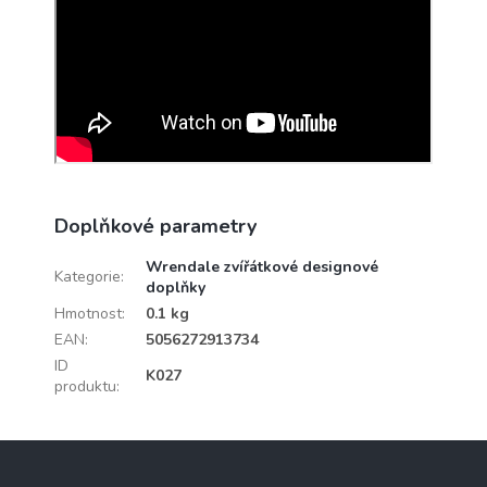
Doplňkové parametry
Wrendale zvířátkové designové
Kategorie
:
doplňky
Hmotnost
:
0.1 kg
EAN
:
5056272913734
ID
K027
produktu
:
Z
á