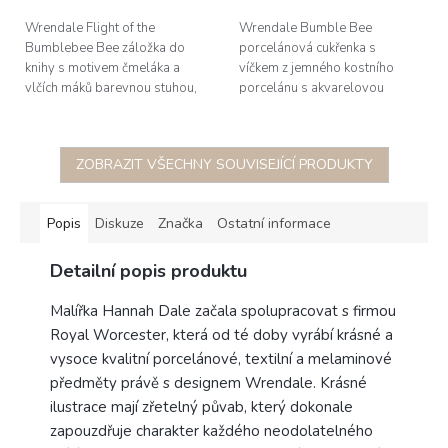
Wrendale Flight of the
Wrendale Bumble Bee
Bumblebee Bee záložka do
porcelánová cukřenka s
knihy s motivem čmeláka a
víčkem z jemného kostního
vlčích máků barevnou stuhou,
porcelánu s akvarelovou
rozměr 5x15cm
ilustrací čmeláka v jeteli od
anglické malířky Hannah Dale,
obsah 0,3L
ZOBRAZIT VŠECHNY SOUVISEJÍCÍ PRODUKTY
Popis
Diskuze
Značka
Ostatní informace
Detailní popis produktu
Malířka Hannah Dale začala spolupracovat s firmou
Royal Worcester, která od té doby vyrábí krásné a
vysoce kvalitní porcelánové, textilní a melaminové
předměty právě s designem Wrendale. Krásné
ilustrace mají zřetelný půvab, který dokonale
zapouzdřuje charakter každého neodolatelného