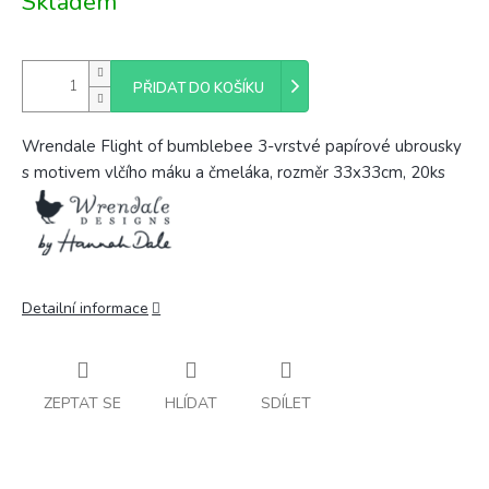
Skladem
cena:
PŘIDAT DO KOŠÍKU
Wrendale Flight of bumblebee 3-vrstvé papírové ubrousky
s motivem vlčího máku a čmeláka, rozměr 33x33cm, 20ks
Detailní informace
ZEPTAT SE
HLÍDAT
SDÍLET