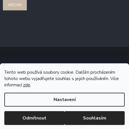
ARCHIV
Copyright 2026
Stonebridge
. Všechna práva vyhrazena.
Upravit
Tento web používá soubory cookie. Dalším procházením
nastavení cookies
tohoto webu vyjadřujete souhlas s jejich používáním. Více
informací
zde
.
Grafický návrh vytvořil a na Shoptet implementoval
Tomáš Hlad
&
Shoptetak.cz
.
Nastavení
Vytvořil Shoptet
Odmítnout
Souhlasím