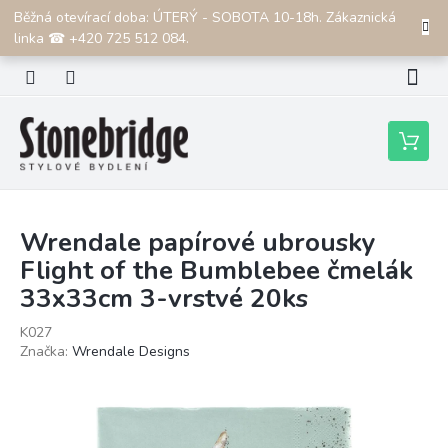
Přejít
Běžná otevírací doba: ÚTERÝ - SOBOTA 10-18h. Zákaznická
CZK
na
linka ☎ +420 725 512 084.
obsah
Nákupní
košík
Wrendale papírové ubrousky
Flight of the Bumblebee čmelák
33x33cm 3-vrstvé 20ks
K027
Značka:
Wrendale Designs