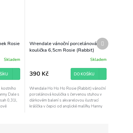
Další
nek Rosie
Wrendale vánoční porcelánová
produkt
koulička 6,5cm Rosie (Rabbit)
králíček
Skladem
Skladem
390 Kč
ŠÍKU
DO KOŠÍKU
 kostního
Wrendale Ho Ho Ho Rosie (Rabbit) vánoční
anny Dale s
porcelánová koulička s červenou stuhou v
bsah 0,31l,
dárkovém balení s akvarelovou ilustrací
kově
králíčka v čepici od anglické malířky Hanny
Dale,...