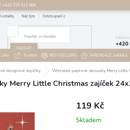
☎ +420 725 512 084.
Kontakty
Náš tým
Odstoupení od smlouvy
Blog
Zákazni
+420 
HLEDAT
Léto
Svatba
BESTSELLERS
WRENDALE zvířátka
ové designové doplňky
Wrendale papírové ubrousky Merry Little 
y Merry Little Christmas zajíček 24
119 Kč
Měrná
Skladem
cena: