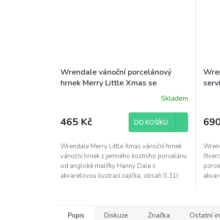
Wrendale vánoční porcelánový
Wren
hrnek Merry Little Xmas se
serv
zajíčkem 0,31l (Bunny)
zvíř
Skladem
465 Kč
690
DO KOŠÍKU
Wrendale Merry Little Xmas vánoční hrnek
Wrend
vánoční hrnek z jemného kostního porcelánu
čtver
od anglické malířky Hanny Dale s
porce
akvarelovou ilustrací zajíčka, obsah 0,31l;
akvare
dárkově baleno...
oslavě
Popis
Diskuze
Značka
Ostatní i