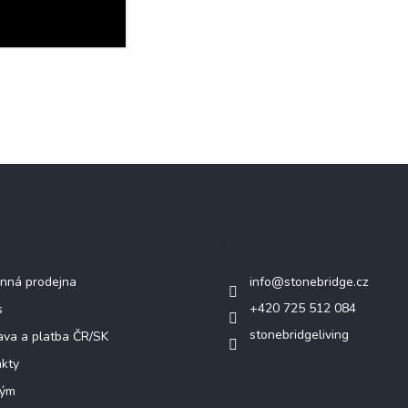
mace pro vás
Kontakt
nná prodejna
info
@
stonebridge.cz
+420 725 512 084
s
stonebridgeliving
va a platba ČR/SK
kty
tým