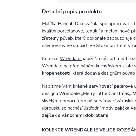
Detailní popis produktu
Malířka Hannah Dale začala spolupracovat s f
kvalitní porcelánové, textilní a melaminové 
zřetelný půvab, který dokonale zapouzdřuje c
navrhovány ve studiích ve Stoke on Trent v An
Kolekce
Wrendale
nabízí široký sortiment r
Wrendale na přeplněném kuchyňském stole v 
kropenatostí
, která dodává designům půvab 
Nabízíme Vám
krásné servírovací papírov
designu Wrendale ,,Merry Little Christmas,,.
V
skvělým pomocníkem při servírovací zákusků, 
ubrousku se nachází ústřední motiv
zajíčka v
zajíček s vánočními dobrotami.
KOLEKCE WRENDALE JE VELICE ROZSÁH