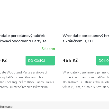
dale porcelánový talířek
Wrendale porcelánový hr
írovací Woodland Party se
s králíčkem 0,31l
átky čtvercový 18cm
Skladem
 Kč
465 Kč
DO KOŠÍKU
DO KO
ale Woodland Party servírovací
Wrendale Rosie hrnek z jemného
cový talířek z jemného kostního
porcelánu od anglické malířky H
lánu od anglické malířky Hanny Dale s
akvarelovou ilustrací králíčka, o
lovou ilustrací lesních zvířátek na
výška 8,1cm, průměr 8,3cm; dár
, rozměr...
baleno...
nformace