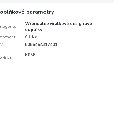
oplňkové parametry
Wrendale zvířátkové designové
ategorie
:
doplňky
motnost
:
0.1 kg
AN
:
5056464317401
D
K056
roduktu
: