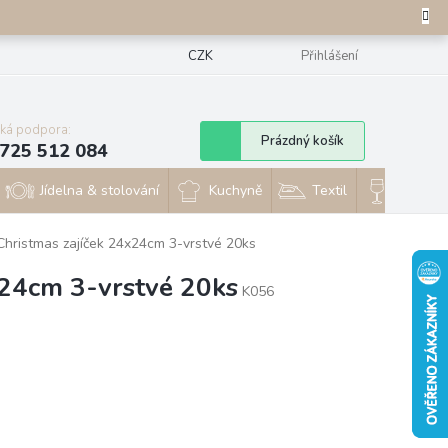
CZK
Přihlášení
cká podpora:
Nákupní
Prázdný košík
725 512 084
košík
Jídelna & stolování
Kuchyně
Textil
Sklo & 
Christmas zajíček 24x24cm 3-vrstvé 20ks
x24cm 3-vrstvé 20ks
K056