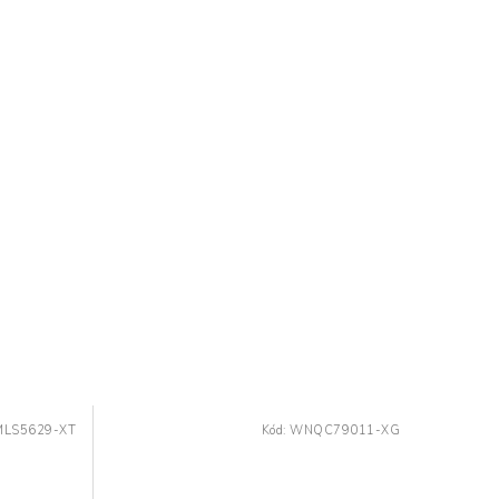
LS5629-XT
Kód:
WNQC79011-XG