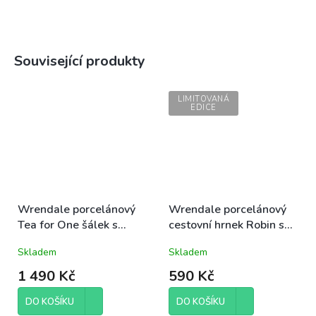
Související produkty
LIMITOVANÁ
EDICE
Wrendale porcelánový
Wrendale porcelánový
Tea for One šálek s
cestovní hrnek Robin s
konvičkou Robin s
ptáčkem 0,31l
Skladem
Skladem
ptáčkem 300ml
1 490 Kč
590 Kč
DO KOŠÍKU
DO KOŠÍKU