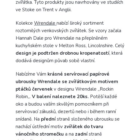
zvířátka. Tyto produkty jsou navrhovány ve studiích
ve Stoke on Trent v Anglii.
Kolekce
Wrendale
nabízí široký sortiment
roztomilých venkovských zvířátek. Se vzory začala
Hannah Dale pro Wrendale na přeplněném
kuchyňském stole v Melton Ross, Lincolnshire. Celý
design je podtržen drobnou kropenatostí
, která
dodává designům půvab sobě vlastní.
Nabízíme Vám
krásné servírovací papírové
ubrousky Wrendale se zvířátkovým motivem
ptáčků červenek
v designu Wrendale ,,Rockin
Robin,,.
V balení naleznete 20ks.
Potěší každé
oko a budou vaším skvělým pomocníkem při
servírovací zákusků, dezertů nebo i během ranní
snídaně. Na
přední
straně složeného ubrousku se
nachází ústřední motiv
zvířátek do tvaru
vánočního stromečku
a na
zadní
straně