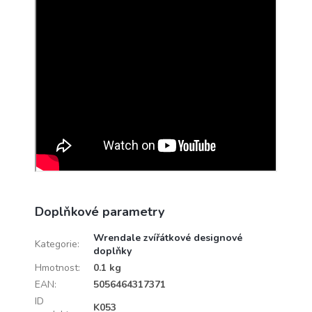
Doplňkové parametry
Wrendale zvířátkové designové
Kategorie
:
doplňky
Hmotnost
:
0.1 kg
EAN
:
5056464317371
ID
K053