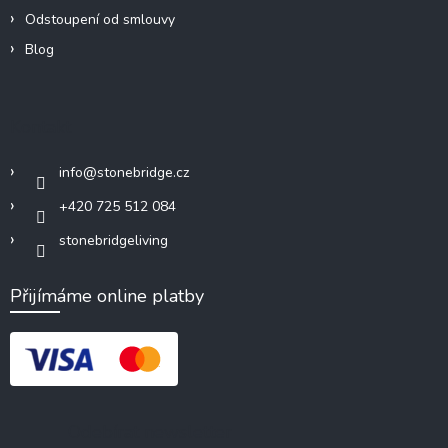
Odstoupení od smlouvy
Blog
Kontakt
info
@
stonebridge.cz
+420 725 512 084
stonebridgeliving
Přijímáme online platby
Odebírat newsletter