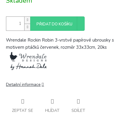
Skladem
cena:
PŘIDAT DO KOŠÍKU
Wrendale Rockin Robin 3-vrstvé papírové ubrousky s
motivem ptáčků červenek, rozměr 33x33cm, 20ks
Detailní informace
ZEPTAT SE
HLÍDAT
SDÍLET