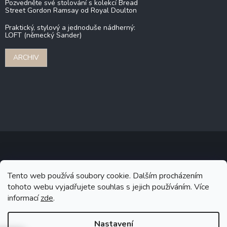
Pozvedněte své stolování s kolekcí Bread
Street Gordon Ramsay od Royal Doulton
Praktický, stylový a jednoduše nádherný:
LOFT (německý Sander)
ARCHIV
Copyright 2026
Stonebridge
. Všechna práva vyhrazena.
Upravit
Tento web používá soubory cookie. Dalším procházením
nastavení cookies
tohoto webu vyjadřujete souhlas s jejich používáním. Více
informací
zde
.
Grafický návrh vytvořil a na Shoptet implementoval
Tomáš Hlad
&
Shoptetak.cz
.
Nastavení