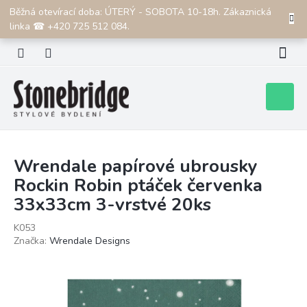
Přejít
Běžná otevírací doba: ÚTERÝ - SOBOTA 10-18h. Zákaznická
CZK
na
linka ☎ +420 725 512 084.
obsah
Nákupní
košík
Wrendale papírové ubrousky
Rockin Robin ptáček červenka
33x33cm 3-vrstvé 20ks
K053
Značka:
Wrendale Designs