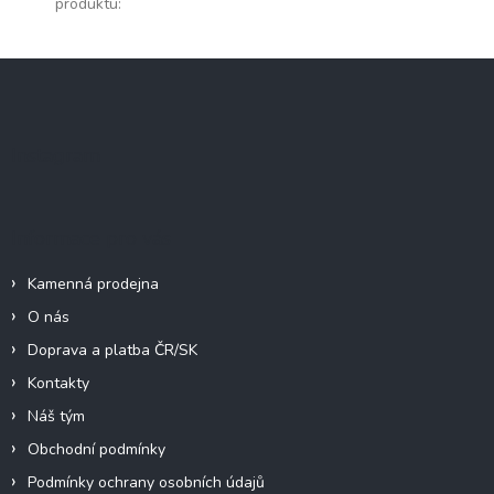
produktu
:
Z
á
p
a
Instagram
t
í
Informace pro vás
Kamenná prodejna
O nás
Doprava a platba ČR/SK
Kontakty
Náš tým
Obchodní podmínky
Podmínky ochrany osobních údajů