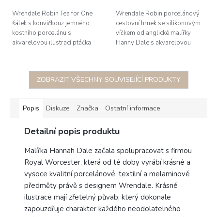
Wrendale Robin Tea for One
Wrendale Robin porcelánový
šálek s konvičkouz jemného
cestovní hrnek se silikonovým
kostního porcelánu s
víčkem od anglické malířky
akvarelovou ilustrací ptáčka
Hanny Dale s akvarelovou
Červenky od anglické malířky
ilustrací ptáčka Červenka,
Hannah Dale, obsah 300ml;
obsah 0,31L
dárkově baleno...
ZOBRAZIT VŠECHNY SOUVISEJÍCÍ PRODUKTY
Popis
Diskuze
Značka
Ostatní informace
Detailní popis produktu
Malířka Hannah Dale začala spolupracovat s firmou
Royal Worcester, která od té doby vyrábí krásné a
vysoce kvalitní porcelánové, textilní a melaminové
předměty právě s designem Wrendale. Krásné
ilustrace mají zřetelný půvab, který dokonale
zapouzdřuje charakter každého neodolatelného