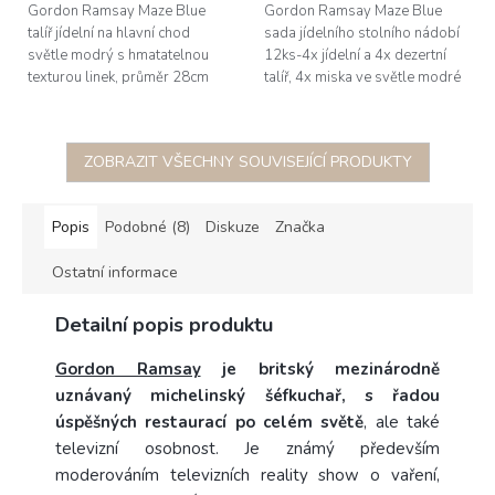
Gordon Ramsay Maze Blue
Gordon Ramsay Maze Blue
talíř jídelní na hlavní chod
sada jídelního stolního nádobí
světle modrý s hmatatelnou
12ks-4x jídelní a 4x dezertní
texturou linek, průměr 28cm
talíř, 4x miska ve světle modré
barvě s hmatatelnou texturou
linek, jídelní talíř...
ZOBRAZIT VŠECHNY SOUVISEJÍCÍ PRODUKTY
Popis
Podobné (8)
Diskuze
Značka
Ostatní informace
Detailní popis produktu
Gordon Ramsay
je britský mezinárodně
uznávaný michelinský šéfkuchař, s řadou
úspěšných restaurací po celém světě
, ale také
televizní osobnost. Je známý především
moderováním televizních reality show o vaření,