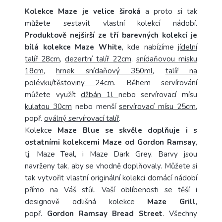
Kolekce Maze je velice široká
a proto si tak
můžete sestavit vlastní kolekcí nádobí.
Produktově nejširší ze tří barevných kolekcí je
bílá kolekce
Maze White
, kde nabízíme
jídelní
talíř 28cm
,
dezertní talíř 22cm
,
snídaňovou misku
18cm
,
hrnek snídaňový 350ml
,
talíř na
polévku/těstoviny 24cm
. Během servírování
můžete využít
džbán 1l
nebo servírovací mísu
kulatou 30cm
nebo menší
servírovací mísu 25cm
,
popř.
oválný servírovací talíř
.
Kolekce
Maze Blue se skvěle doplňuje i s
ostatními kolekcemi Maze od Gordon Ramsay,
tj. Maze Teal, i Maze Dark Grey. Barvy jsou
navrženy tak, aby se vhodně doplňovaly. Můžete si
tak vytvořit vlastní originální kolekci domácí nádobí
přímo na Váš stůl. Vaší oblíbenosti se těší i
designově odlišná kolekce
Maze Grill
,
popř.
Gordon Ramsay Bread Street
. Všechny