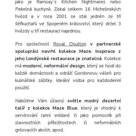
jako je Ramsay´s Kitchen Nightmares nebo
Pekelná kuchyně. Získal celkem 16 Michelinských
hvězd a v roce 2001 se stal jedním ze tří
šéfkuchařů ve Spojeném království, který držel 3
hvězdy u tří restaurací najednou.
Pro společnost
Royal Doulton
v partnerské
spolupráci navrhl kolekce Maze. Inspirace z
jeho londýnské restaurace je znatelná
. Kolekce
má
moderní, neformální design
, který se hodí do
každé domácnosti a odráží Gordonovu vášeň pro
kulinářské zážitky. Ideální volba pro každodenní
použití.
Nabízíme Vám úžasný
světle modrý dezertní
talíř
z kolekce Maze Blue
,
který je vhodný k
servírování ranní snídaně či jako pomocník při
slavnostních příležitostech či neformálních
grilovacích akcích, apod.