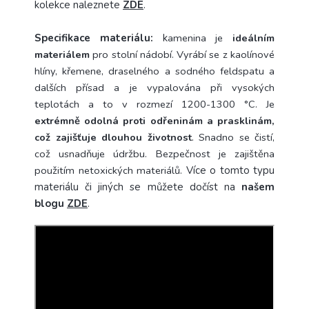
kolekce naleznete
ZDE
.
Specifikace materiálu:
k
amenina je
ideálním
materiálem
pro stolní nádobí. Vyrábí se z kaolínové
hlíny, křemene, draselného a sodného feldspatu a
dalších přísad a je vypalována při vysokých
teplotách a to v rozmezí 1200-1300 °C.
Je
extrémně odolná proti odřeninám a prasklinám,
což zajišťuje dlouhou životnost
. Snadno se čistí,
což usnadňuje údržbu. Bezpečnost je zajištěna
použitím netoxických materiálů.
Více o tomto typu
materiálu či jiných se můžete dočíst na
našem
blogu
ZDE
.