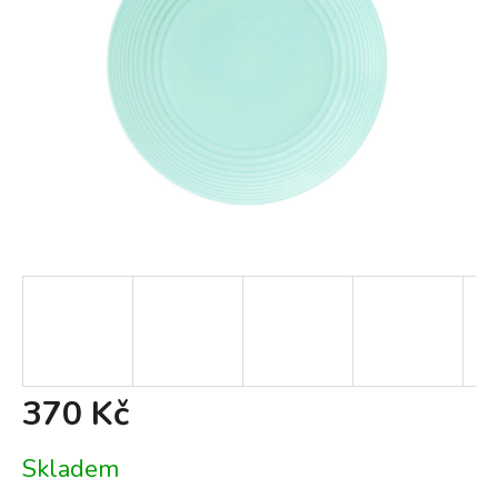
370 Kč
Měrná
Skladem
cena: