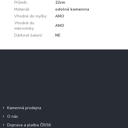
Průměr
:
22cm
Materiál
:
odolná kamenina
Vhodné do myčky
:
ANO
Vhodné do
ANO
mikrovlnky
:
Dárkové balení
:
NE
Z
á
p
a
Instagram
t
í
Informace pro vás
Kamenná prodejna
O nás
Doprava a platba ČR/SK