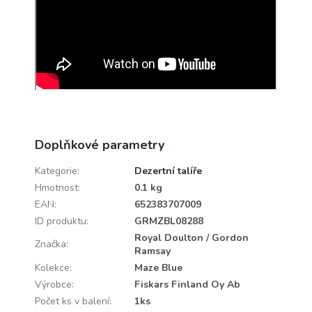
Doplňkové parametry
Kategorie
:
Dezertní talíře
Hmotnost
:
0.1 kg
EAN
:
652383707009
ID produktu
:
GRMZBL08288
Royal Doulton / Gordon
Značka
:
Ramsay
Kolekce
:
Maze Blue
Výrobce
:
Fiskars Finland Oy Ab
Počet ks v balení
:
1ks