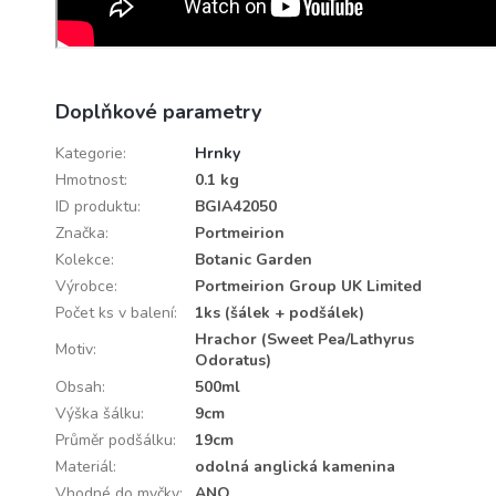
Doplňkové parametry
Kategorie
:
Hrnky
Hmotnost
:
0.1 kg
ID produktu
:
BGIA42050
Značka
:
Portmeirion
Kolekce
:
Botanic Garden
Výrobce
:
Portmeirion Group UK Limited
Počet ks v balení
:
1ks (šálek + podšálek)
Hrachor (Sweet Pea/Lathyrus
Motiv
:
Odoratus)
Obsah
:
500ml
Výška šálku
:
9cm
Průměr podšálku
:
19cm
Materiál
:
odolná anglická kamenina
Vhodné do myčky
:
ANO