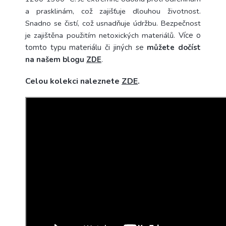
a prasklinám, což zajišťuje dlouhou životnost.
Snadno se čistí, což usnadňuje údržbu. Bezpečnost
je zajištěna použitím netoxických materiálů.
Více o
tomto typu materiálu či jiných se
můžete dočíst
na našem blogu
ZDE
.
Celou kolekci naleznete
ZDE
.