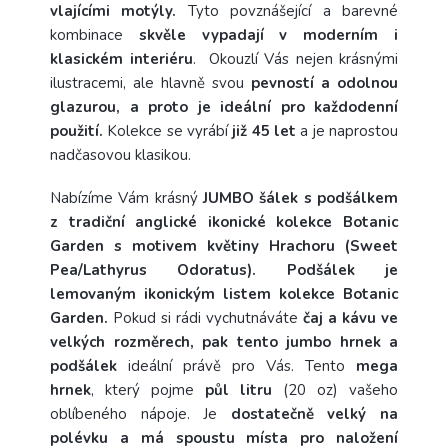
vlajícími motýly.
Tyto povznášející a barevné
kombinace
skvěle vypadají
v moderním i
klasickém interiéru
.
Okouzlí Vás nejen krásnými
ilustracemi, ale hlavně svou
pevností a odolnou
glazurou, a proto je ideální pro každodenní
použití.
Kolekce se vyrábí
již 45 let
a je naprostou
nadčasovou klasikou.
Nabízíme Vám krásný
JUMBO šálek s podšálkem
z tradiční anglické ikonické kolekce Botanic
Garden s motivem květiny Hrachoru (Sweet
Pea/Lathyrus Odoratus). Podšálek je
lemovaným ikonickým listem kolekce Botanic
Garden.
Pokud si rádi vychutnáváte
čaj a kávu ve
velkých rozměrech, pak tento jumbo hrnek a
podšálek
ideální právě pro Vás.
Tento
mega
hrnek
, který pojme
půl litru
(20 oz) vašeho
oblíbeného nápoje. J
e
dostatečně velký na
polévku a má spoustu místa pro naložení