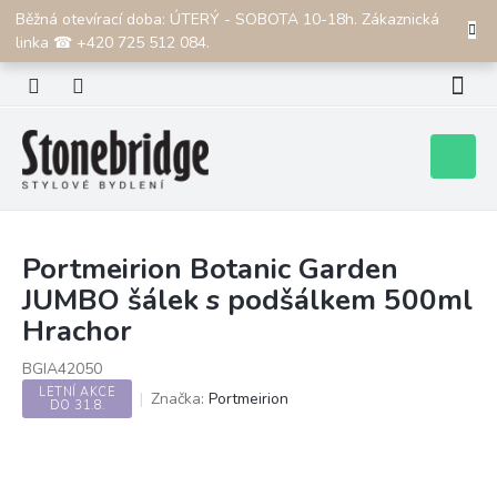
Přejít
Běžná otevírací doba: ÚTERÝ - SOBOTA 10-18h. Zákaznická
CZK
na
linka ☎ +420 725 512 084.
obsah
Nákupní
košík
Portmeirion Botanic Garden
JUMBO šálek s podšálkem 500ml
Hrachor
BGIA42050
LETNÍ AKCE
Značka:
Portmeirion
DO 31.8.