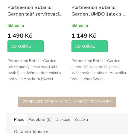
Portmeirion Botanic
Portmeirion Botanic
Garden talíř servírovací
Garden JUMBO šálek s
oválný dělený
podšálkem 500ml
Skladem
Skladem
29x17,5cm Hrachor
Hvozdík Vousatý
1 490 Kč
1 149 Kč
DO KOŠÍKU
DO KOŠÍKU
Portmeirion Botanic Garden
Portmeirion Botanic Garden
porcelánový servírovací talíř
jumbo šálek s podšálkem s
oválný se dvěma odděleními s
květinovými motivem Hvozdíku
motivem Hrachoru (Sweet
Vousatého (Sweet
Pea/Lathyrus Odoratus),
William/Dianthus Barbatus),
průměr 29cm, šířka 17,5cm,
obsah 500ml, výška šálku 9cm,
výška 4,5cm;...
průměr podšálku...
ZOBRAZIT VŠECHNY SOUVISEJÍCÍ PRODUKTY
Popis
Podobné (8)
Diskuze
Značka
Ostatní informace