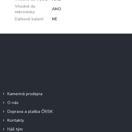
Vhodné do
ANO
mikrovlnky
:
Dárkové balení
:
NE
Z
á
p
a
Instagram
t
í
Informace pro vás
Kamenná prodejna
O nás
Doprava a platba ČR/SK
Kontakty
Náš tým