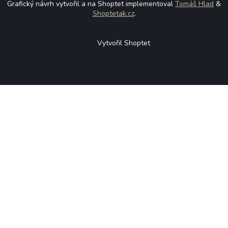
Grafický návrh vytvořil a na Shoptet implementoval
Tomáš Hlad
&
Shoptetak.cz
.
Vytvořil Shoptet