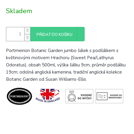
Měrná
Skladem
cena:
PŘIDAT DO KOŠÍKU
Portmeirion Botanic Garden jumbo šálek s podšálkem s
květinovými motivem
Hrachoru (Sweet Pea/Lathyrus
Odoratus), obsah 500ml, výška šálku 9cm, průměr podšálku
19cm; odolná anglická kamenina, tradiční anglická kolekce
Botanic Garden od Susan Williams-Ellis