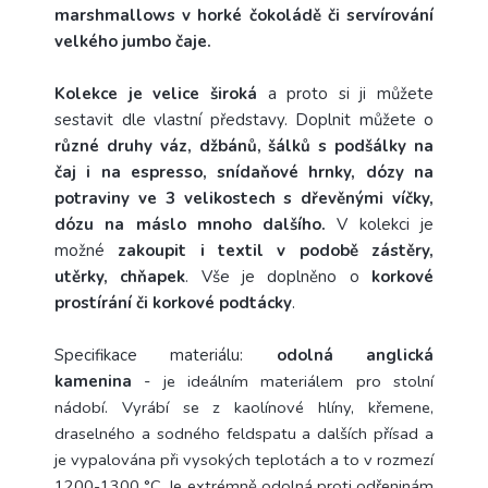
marshmallows v horké čokoládě či servírování
velkého jumbo čaje.
Kolekce je velice široká
a proto si ji můžete
sestavit dle vlastní představy. Doplnit můžete o
různé druhy váz, džbánů, šálků s podšálky na
čaj i na espresso, snídaňové hrnky, dózy na
potraviny ve 3 velikostech s dřevěnými víčky,
dózu na máslo mnoho dalšího.
V kolekci je
možné
zakoupit i textil v podobě zástěry,
utěrky, chňapek
. Vše je doplněno o
korkové
prostírání či korkové podtácky
.
Specifikace materiálu:
odolná anglická
kamenina
-
je ideálním materiálem pro stolní
nádobí. Vyrábí se z kaolínové hlíny, křemene,
draselného a sodného feldspatu a dalších přísad a
je vypalována při vysokých teplotách a to v rozmezí
1200-1300 °C.
Je extrémně odolná proti odřeninám