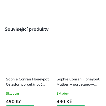
Související produkty
Sophie Conran Honeypot
Sophie Conran Honeypot
Celadon porcelánový
Mulberry porcelánový
hrnek 0,3l bílo-tyrkysový
hrnek 0,3l bílo-fialový
Skladem
Skladem
490 Kč
490 Kč