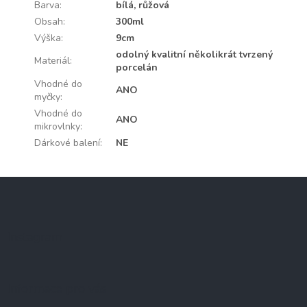
Barva
:
bílá, růžová
Obsah
:
300ml
Výška
:
9cm
odolný kvalitní několikrát tvrzený
Materiál
:
porcelán
Vhodné do
ANO
myčky
:
Vhodné do
ANO
mikrovlnky
:
Dárkové balení
:
NE
Z
á
p
a
Instagram
t
í
Informace pro vás