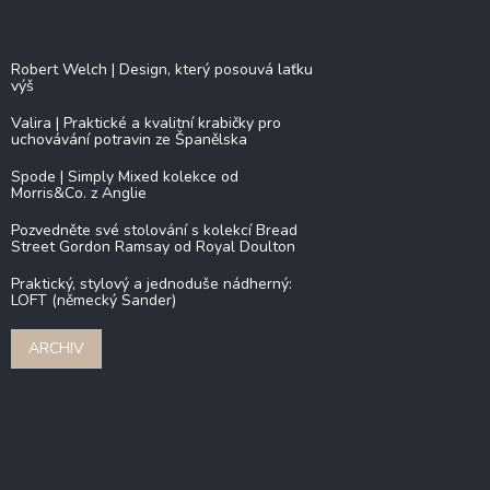
Blog
Robert Welch | Design, který posouvá laťku
výš
Valira | Praktické a kvalitní krabičky pro
uchovávání potravin ze Španělska
Spode | Simply Mixed kolekce od
Morris&Co. z Anglie
Pozvedněte své stolování s kolekcí Bread
Street Gordon Ramsay od Royal Doulton
Praktický, stylový a jednoduše nádherný:
LOFT (německý Sander)
ARCHIV