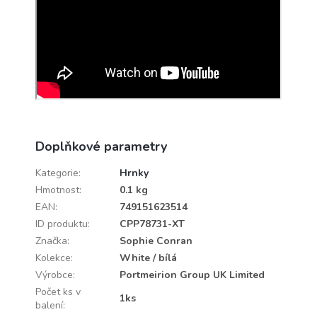
Doplňkové parametry
Kategorie
:
Hrnky
Hmotnost
:
0.1 kg
EAN
:
749151623514
ID produktu
:
CPP78731-XT
Značka
:
Sophie Conran
Kolekce
:
White / bílá
Výrobce
:
Portmeirion Group UK Limited
Počet ks v
1ks
balení
: