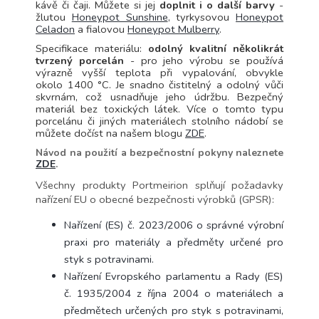
kávě či čaji. Můžete si jej
doplnit i o další barvy
-
žlutou
Honeypot Sunshine
, tyrkysovou
Honeypot
Celadon
a fialovou
Honeypot Mulberry
.
Specifikace materiálu:
odolný kvalitní několikrát
tvrzený porcelán
- pro jeho výrobu se
používá
výrazně vyšší teplota při vypalování
, obvykle
okolo
1400 °C.
J
e snadno čistitelný a odolný vůči
skvrnám, což usnadňuje jeho údržbu. Bezpečný
materiál bez toxických látek.
Více o tomto typu
porcelánu či jiných materiálech stolního nádobí se
můžete dočíst na našem blogu
ZDE
.
Návod na použití a bezpečnostní pokyny naleznete
ZDE
.
Všechny produkty Portmeirion splňují požadavky
nařízení EU o obecné bezpečnosti výrobků (GPSR):
Nařízení (ES) č. 2023/2006 o správné výrobní
praxi pro materiály a předměty určené pro
styk s potravinami.
Nařízení Evropského parlamentu a Rady (ES)
č. 1935/2004 z října 2004 o materiálech a
předmětech určených pro styk s potravinami,