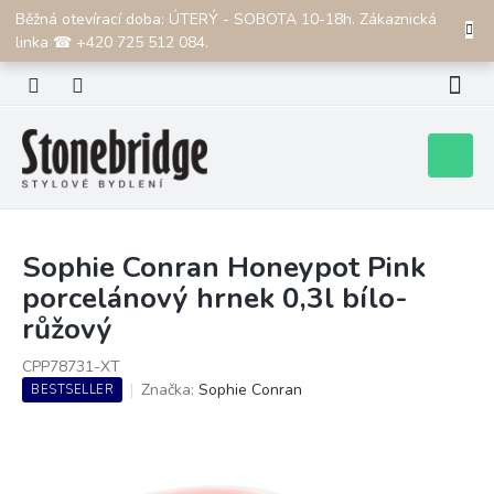
Přejít
Běžná otevírací doba: ÚTERÝ - SOBOTA 10-18h. Zákaznická
CZK
na
linka ☎ +420 725 512 084.
obsah
Nákupní
košík
Sophie Conran Honeypot Pink
porcelánový hrnek 0,3l bílo-
růžový
CPP78731-XT
Značka:
Sophie Conran
BESTSELLER