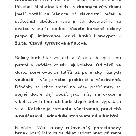
Půvabná
Mistletoe
kolekce s
drobnými větvičkami
jmelí
potěší na
Vánoce
při slavnostní večeři a
svátečních obědech nebo ji rádi doporučíme
na
svatbu
v letním období.
Veselé barevné
dekory
propojují
limitovanou edici hrnků Honeypot -
žlutá, růžová, tyrkysová a fialová
.
Sofiiny kuchařské znalosti a láska k designu jsou
patrné v každém kousku její kolekce.
Od táců na
dorty, servírovacích talířů až po misky různých
velikostí
– vše je
velmi praktické a všestranné
.
Džbánky se lehce změní na vázy, pečící mísy se
stejně dobře dají použít jako mísy na ovoce a
v koláčových formách bude stejně dobře vypadat i
salát.
Kolekce je rozsáhlá, všestranná, praktická
a nadčasová. Jednoduše stohovatelná a funkční.
Nabízíme Vám krásný
růžovo-bílý porcelánový
hrnek
, který Vám bude dělat radost hned při ranní