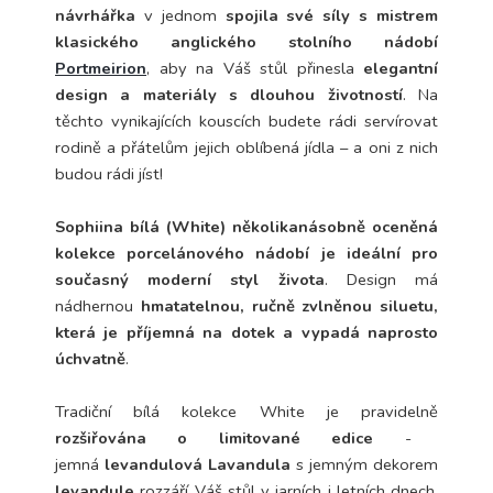
návrhářka
v jednom
s
pojila své síly s mistrem
klasického anglického stolního nádobí
Portmeirion
, aby na Váš stůl přinesla
elegantní
design a materiály s dlouhou životností
.
Na
těchto vynikajících kouscích budete rádi servírovat
rodině a přátelům jejich oblíbená jídla – a oni z nich
budou rádi jíst!
Sophiina bílá (White) několikanásobně oceněná
kolekce porcelánového nádobí je ideální pro
současný moderní styl života
. Design má
nádhernou
hmatatelnou, ručně zvlněnou siluetu,
která je příjemná na dotek a vypadá naprosto
úchvatně
.
Tradiční bílá kolekce White je pravidelně
rozšiřována o limitované edice
-
jemná
levandulová Lavandula
s jemným dekorem
levandule
rozzáří Váš stůl v jarních i letních dnech.