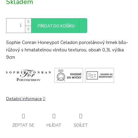
Skladem
cena:
PŘIDAT DO KOŠÍKU
Sophie Conran Honeypot Celadon porcelánový hrnek bílo-
růžový s hmatatelnou vlnitou texturou, obsah 0,3l, výška
9cm
Detailní informace
ZEPTAT SE
HLÍDAT
SDÍLET