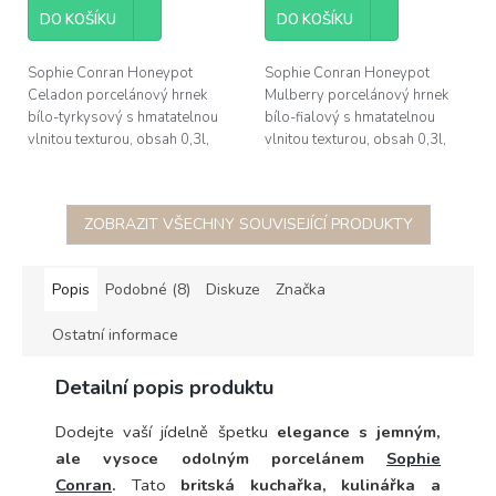
DO KOŠÍKU
DO KOŠÍKU
Sophie Conran Honeypot
Sophie Conran Honeypot
Celadon porcelánový hrnek
Mulberry porcelánový hrnek
bílo-tyrkysový s hmatatelnou
bílo-fialový s hmatatelnou
vlnitou texturou, obsah 0,3l,
vlnitou texturou, obsah 0,3l,
výška 9cm
výška 9cm
ZOBRAZIT VŠECHNY SOUVISEJÍCÍ PRODUKTY
Popis
Podobné (8)
Diskuze
Značka
Ostatní informace
Detailní popis produktu
Dodejte vaší jídelně špetku
elegance s jemným,
ale vysoce odolným porcelánem
Sophie
Conran
.
Tato
britská kuchařka, kulinářka a