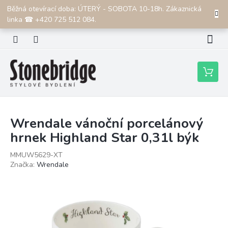
Přejít
Běžná otevírací doba: ÚTERÝ - SOBOTA 10-18h. Zákaznická
CZK
na
linka ☎ +420 725 512 084.
obsah
Nákupní
košík
Wrendale vánoční porcelánový
hrnek Highland Star 0,31l býk
MMUW5629-XT
Značka:
Wrendale