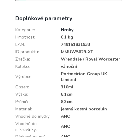
Doplňkové parametry
Kategorie
:
Hrnky
Hmotnost
:
0.1 kg
EAN
:
749151831933
ID produktu
:
MMUW5629-XT
Značka
:
Wrendale / Royal Worcester
Kolekce
:
vánoční
Portmeirion Group UK
Výrobce
:
Limited
Obsah
:
310ml
Výška
:
8,1cm
Průměr
:
8,3cm
Materiál
:
jemný kostní porcelán
Vhodné do myčky
:
ANO
Vhodné do
ANO
mikrovlnky
:
Dárkové balení
:
ANO