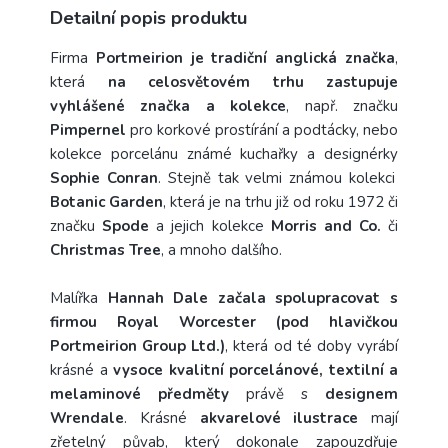
Detailní popis produktu
Firma
Portmeirion je tradiční anglická značka
,
která
na celosvětovém trhu zastupuje
vyhlášené značka a kolekce
, např. značku
Pimpernel
pro korkové prostírání a podtácky, nebo
kolekce porcelánu známé kuchařky a designérky
Sophie Conran
. Stejně tak velmi známou kolekci
Botanic Garden
, která je na trhu již od roku 1972 či
značku
Spode
a jejich kolekce
Morris and Co.
či
Christmas Tree
, a mnoho dalšího.
Malířka
Hannah Dale začala spolupracovat s
firmou Royal Worcester (pod hlavičkou
Portmeirion Group Ltd.)
, která od té doby vyrábí
krásné a
vysoce kvalitní porcelánové, textilní a
melaminové předměty
právě s
designem
Wrendale
. Krásné
akvarelové ilustrace
mají
zřetelný půvab, který dokonale zapouzdřuje