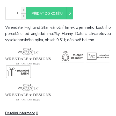
PŘIDAT DO KOŠÍKU
Wrendale Highland Star vánoční hrnek z jemného kostního
porcelánu od anglické malířky Hanny Dale s akvarelovou
vysokohorského býka, obsah 0,31l; dárkově baleno
Detailní informace