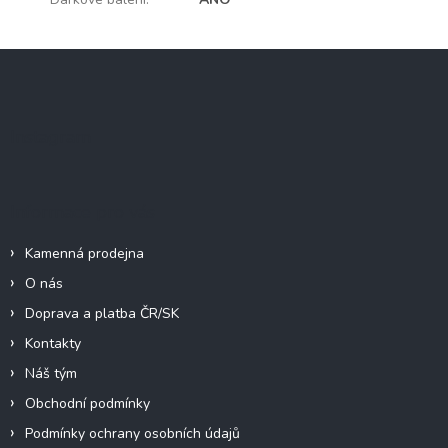
Z
á
p
a
Instagram
t
í
Informace pro vás
Kamenná prodejna
O nás
Doprava a platba ČR/SK
Kontakty
Náš tým
Obchodní podmínky
Podmínky ochrany osobních údajů