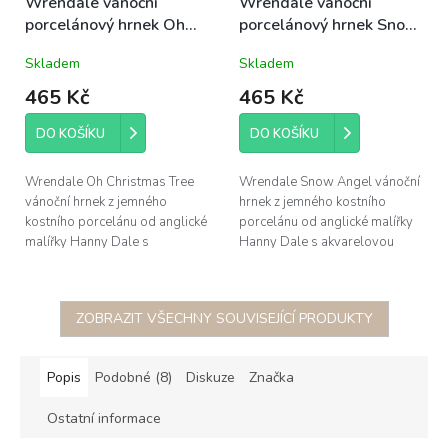
Wrendale vánoční
Wrendale vánoční
porcelánový hrnek Oh
porcelánový hrnek Snow
Christmas Tree se
Angel (Rabbit&Robin) s
Skladem
Skladem
zvířátky 0,31l
králíčkem a červenkou
0,31l
465 Kč
465 Kč
DO KOŠÍKU
DO KOŠÍKU
Wrendale Oh Christmas Tree
Wrendale Snow Angel vánoční
vánoční hrnek z jemného
hrnek z jemného kostního
kostního porcelánu od anglické
porcelánu od anglické malířky
malířky Hanny Dale s
Hanny Dale s akvarelovou
akvarelovou ilustrací
ilustrací králíčka a ptáčka
vánočního stromečku a zvířátek,
červenky v zimních šálách,
obsah 0,31l; dárkově...
obsah 0,31l;...
ZOBRAZIT VŠECHNY SOUVISEJÍCÍ PRODUKTY
Popis
Podobné (8)
Diskuze
Značka
Ostatní informace