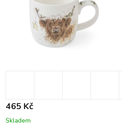
465 Kč
Měrná
Skladem
cena: