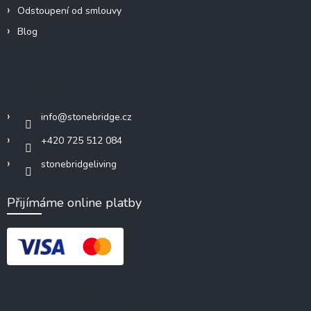
Odstoupení od smlouvy
Blog
Kontakt
info
@
stonebridge.cz
+420 725 512 084
stonebridgeliving
Přijímáme online platby
Odebírat newsletter