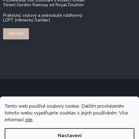
Pozvedněte své stolování s kolekcí Bread
Street Gordon Ramsay od Royal Doulton
Praktický, stylový a jednoduše nádherný:
LOFT (německý Sander)
ARCHIV
Copyright 2026
Stonebridge
. Všechna práva vyhrazena.
Upravit
Tento web používá soubory cookie. Dalším procházením
nastavení cookies
tohoto webu vyjadřujete souhlas s jejich používáním. Více
informací
zde
.
Grafický návrh vytvořil a na Shoptet implementoval
Tomáš Hlad
&
Shoptetak.cz
.
Nastavení