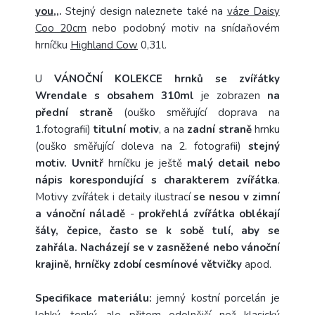
you
,,.
Stejný design naleznete také na
váze Daisy
Coo 20cm
nebo podobný motiv na snídaňovém
hrníčku
Highland Cow
0,31l.
U
VÁNOČNÍ KOLEKCE hrnků se zvířátky
Wrendale s obsahem 310ml
je zobrazen
na
přední straně
(ouško směřující doprava na
1.fotografii)
titulní motiv
, a na
zadní straně
hrnku
(ouško směřující doleva na 2. fotografii)
stejný
motiv. Uvnitř
hrníčku je ještě
malý detail nebo
nápis korespondující s charakterem zvířátka
.
Motivy zvířátek i detaily ilustrací
se nesou v zimní
a vánoční náladě
-
prokřehlá zvířátka oblékají
šály, čepice, často se k sobě tulí, aby se
zahřála. Nacházejí se v zasněžené nebo vánoční
krajině, hrníčky zdobí cesmínové větvičky
apod.
Specifikace materiálu:
jemný kostní porcelán je