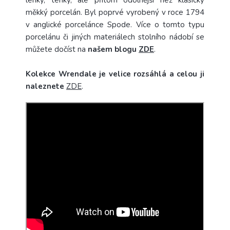
lehký, tenký, ale přitom odolnější než klasický
měkký porcelán. Byl poprvé vyrobený v roce 1794
v anglické porcelánce Spode. Více o tomto typu
porcelánu či jiných materiálech stolního nádobí se
můžete dočíst na
našem blogu
ZDE
.
Kolekce Wrendale je velice rozsáhlá a celou ji
naleznete
ZDE
.