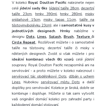
V kolekci
Royal Doulton Pacific
naleznete nejen
celé
jídelní sady 6ks
(
jídelní talíře 28cm
,
dezertní
talíře 23cm
,
hrnky 390ml
,
hrnky 280ml
,
misky
snídaňové 15cm
,
misky tapas 11cm
,
talíře na
těstoviny/polévku 23cm
), ale
i samostatné kusy v
jednotlivých designech
.
Hrnky
nabízíme v
designu
Dots
,
Lines
,
Splash
,
Brush
,
Texture
či
Circle Repeat
.
Rozšiřovat můžete i o samostatné
talíře na těstoviny, dezertní talíře či misky v
některých designech. Zvolit si však můžete i pro
ideální kombinaci všech 6ti vzorů
celé jídelní
soupravy. Royal Doulton Pacific nezapomíná ani na
servírování - a proto můžete v kolekci naleznout i
servírovací tác obdélníkový Dots
,
džbán s uchem
Lines
, hlubokou
servírovací místu Dots
a další
doplňky pro servírování. Kolekce je široká, dobře se
kombinuje i doplňuje. Můžete si tak sami vytvořit
vaši originální domácí kolekci pro zahradní party i
každodenní domácí stolovaní.