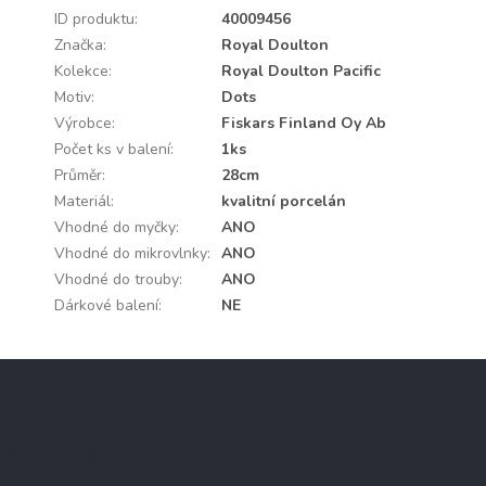
ID produktu
:
40009456
Značka
:
Royal Doulton
Kolekce
:
Royal Doulton Pacific
Motiv
:
Dots
Výrobce
:
Fiskars Finland Oy Ab
Počet ks v balení
:
1ks
Průměr
:
28cm
Materiál
:
kvalitní porcelán
Vhodné do myčky
:
ANO
Vhodné do mikrovlnky
:
ANO
Vhodné do trouby
:
ANO
Dárkové balení
:
NE
Z
á
p
a
Instagram
t