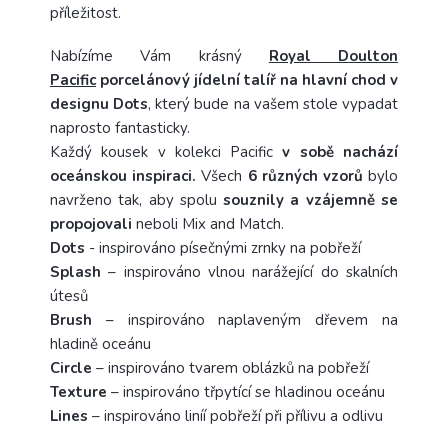
příležitost.
Nabízíme Vám krásný
Royal Doulton
Pacific
porcelánový jídelní talíř na hlavní chod v
designu Dots
, který bude na vašem stole vypadat
naprosto fantasticky.
Každý kousek v kolekci Pacific
v sobě nachází
oceánskou inspiraci.
Všech
6 různých
vzorů
bylo
navrženo tak, aby spolu
souznily a vzájemně se
propojovali
neboli Mix and Match.
Dots
- inspirováno písečnými zrnky na pobřeží
Splash
– inspirováno vlnou narážející do skalních
útesů
Brush
– inspirováno naplaveným dřevem na
hladině oceánu
Circle
– inspirováno tvarem oblázků na pobřeží
Texture
– inspirováno třpytící se hladinou oceánu
Lines
– inspirováno liníí pobřeží při přílivu a odlivu