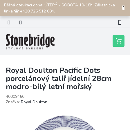
Přejít
Běžná otevírací doba: ÚTERÝ - SOBOTA 10-18h. Zákaznická
CZK
na
linka ☎ +420 725 512 084.
obsah
Nákupní
košík
Royal Doulton Pacific Dots
porcelánový talíř jídelní 28cm
modro-bílý letní mořský
40009456
Značka:
Royal Doulton