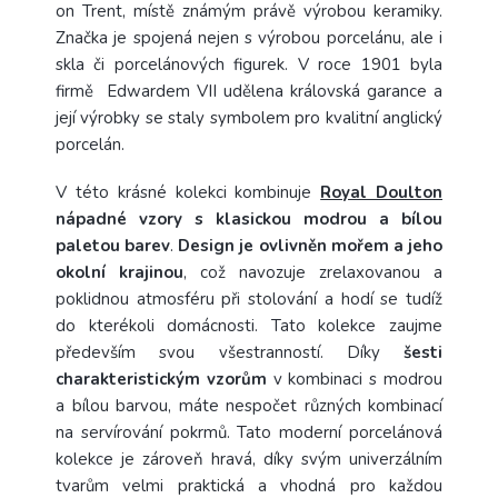
on Trent, místě známým právě výrobou keramiky.
Značka je spojená nejen s výrobou porcelánu, ale i
skla či porcelánových figurek. V roce 1901 byla
firmě Edwardem VII udělena královská garance a
její výrobky se staly symbolem pro kvalitní anglický
porcelán.
V této krásné kolekci kombinuje
Royal Doulton
nápadné vzory s klasickou modrou a bílou
paletou barev
.
Design je ovlivněn mořem a jeho
okolní krajinou
, což navozuje zrelaxovanou a
poklidnou atmosféru při stolování a hodí se tudíž
do kterékoli domácnosti. Tato kolekce zaujme
především svou všestranností. Díky
šesti
charakteristickým vzorům
v kombinaci s modrou
a bílou barvou, máte nespočet různých kombinací
na servírování pokrmů. Tato moderní porcelánová
kolekce je zároveň hravá, díky svým univerzálním
tvarům velmi praktická a vhodná pro každou