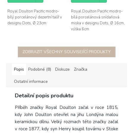
Royal Doulton Pacific modro-
Royal Doulton Pacific modro-
bílý porcelánový dezertní talíř v
bílá porcelánová snídaňová
designu Dots, Ø 23cm
miska v designu Dots, Ø 16cm,
výška 6cm
ZOBRAZIT VŠECHNY SOUVISEJÍCÍ PRODUKTY
Popis
Podobné (8)
Diskuze
Značka
Ostatní informace
Detailní popis produktu
Příběh značky Royal Doulton začal v roce 1815,
kdy John Doulton otevřel na jihu Londýna malou
keramickou dílnu. Velký rozmach této značky začal
v roce 1877, kdy syn Henry koupil továrnu v Stoke