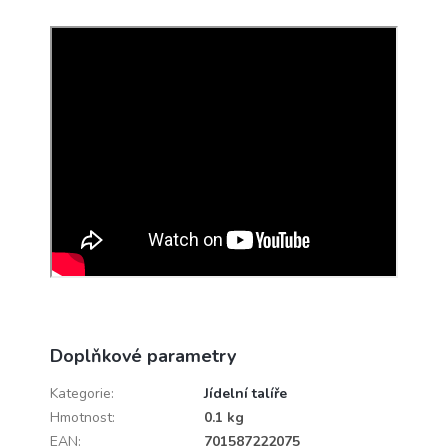
Doplňkové parametry
Kategorie
:
Jídelní talíře
Hmotnost
:
0.1 kg
EAN
:
701587222075