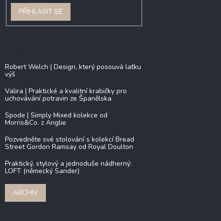
PŘIHLÁSIT SE
Blog
Robert Welch | Design, který posouvá laťku
výš
Valira | Praktické a kvalitní krabičky pro
uchovávání potravin ze Španělska
Spode | Simply Mixed kolekce od
Morris&Co. z Anglie
Pozvedněte své stolování s kolekcí Bread
Street Gordon Ramsay od Royal Doulton
Praktický, stylový a jednoduše nádherný:
LOFT (německý Sander)
ARCHIV