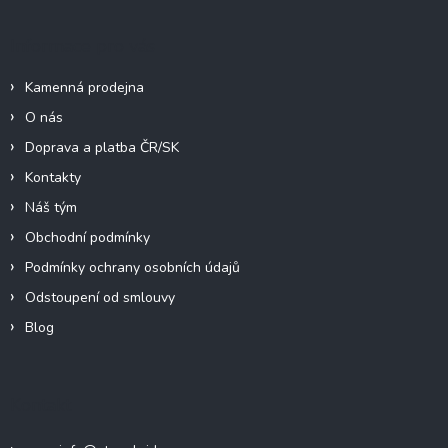
í
Informace pro vás
Kamenná prodejna
O nás
Doprava a platba ČR/SK
Kontakty
Náš tým
Obchodní podmínky
Podmínky ochrany osobních údajů
Odstoupení od smlouvy
Blog
Kontakt