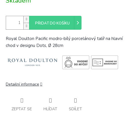
Skladem
cena:
PŘIDAT DO KOŠÍKU
Royal Doulton Pacific modro-bílý porcelánový talíř na hlavní
chod v designu Dots,
Ø
28cm
Detailní informace
ZEPTAT SE
HLÍDAT
SDÍLET