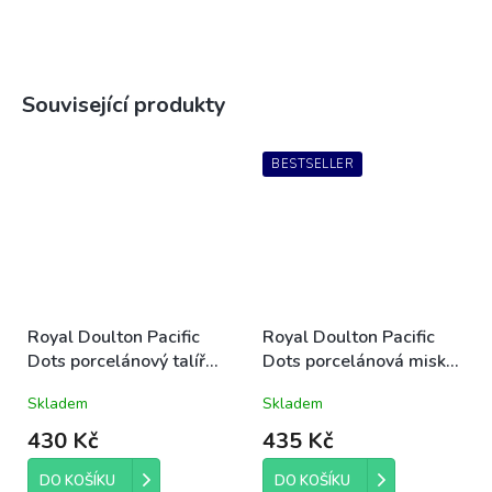
Související produkty
BESTSELLER
Royal Doulton Pacific
Royal Doulton Pacific
Dots porcelánový talíř
Dots porcelánová miska
dezertní 23cm modro-
snídaňová 16cm modro-
Skladem
Skladem
bílý letní mořský
bílá letní mořská
430 Kč
435 Kč
DO KOŠÍKU
DO KOŠÍKU