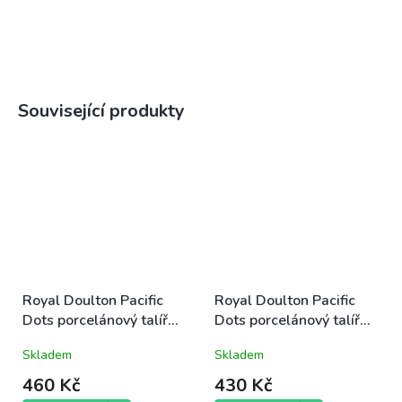
Související produkty
Royal Doulton Pacific
Royal Doulton Pacific
Dots porcelánový talíř
Dots porcelánový talíř
jídelní 28cm modro-bílý
dezertní 23cm modro-
Skladem
Skladem
letní mořský
bílý letní mořský
460 Kč
430 Kč