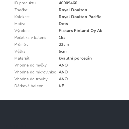
ID produktu
:
40009460
Značka
:
Royal Doulton
Kolekce
:
Royal Doulton Pacific
Motiv
:
Dots
Výrobce
:
Fiskars Finland Oy Ab
Počet ks v balení
:
1ks
Průměr
:
23cm
Výška
:
5cm
Materiál
:
kvalitní porcelán
Vhodné do myčky
:
ANO
Vhodné do mikrovlnky
:
ANO
Vhodné do trouby
:
ANO
Dárkové balení
:
NE
Z
á
p
a
Instagram
t