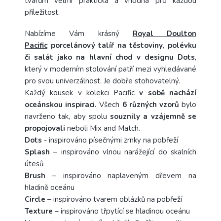
tvarům velmi praktická a vhodná pro každou
příležitost.
Nabízíme Vám krásný
Royal Doulton
Pacific
porcelánový talíř na těstoviny, polévku
či salát jako na hlavní chod v designu Dots
,
který v moderním stolování patří mezi vyhledávané
pro svou univerzálnost. Je dobře stohovatelný.
Každý kousek v kolekci Pacific
v sobě nachází
oceánskou inspiraci.
Všech
6 různých
vzorů
bylo
navrženo tak, aby spolu
souznily a vzájemně se
propojovali
neboli Mix and Match.
Dots
- inspirováno písečnými zrnky na pobřeží
Splash
– inspirováno vlnou narážející do skalních
útesů
Brush
– inspirováno naplaveným dřevem na
hladině oceánu
Circle
– inspirováno tvarem oblázků na pobřeží
Texture
– inspirováno třpytící se hladinou oceánu