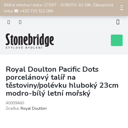
Přejít
Běžná otevírací doba: ÚTERÝ - SOBOTA 10-18h. Zákaznická
CZK
na
linka ☎ +420 725 512 084.
obsah
Nákupní
košík
Royal Doulton Pacific Dots
porcelánový talíř na
těstoviny/polévku hluboký 23cm
modro-bílý letní mořský
40009460
Značka:
Royal Doulton