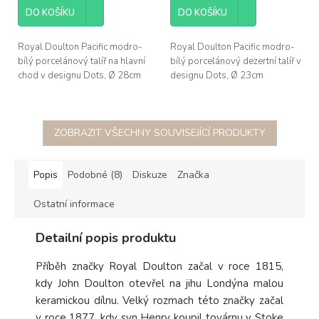
DO KOŠÍKU
DO KOŠÍKU
Royal Doulton Pacific modro-
Royal Doulton Pacific modro-
bílý porcelánový talíř na hlavní
bílý porcelánový dezertní talíř v
chod v designu Dots, Ø 28cm
designu Dots, Ø 23cm
ZOBRAZIT VŠECHNY SOUVISEJÍCÍ PRODUKTY
Popis
Podobné (8)
Diskuze
Značka
Ostatní informace
Detailní popis produktu
Příběh značky Royal Doulton začal v roce 1815,
kdy John Doulton otevřel na jihu Londýna malou
keramickou dílnu. Velký rozmach této značky začal
v roce 1877, kdy syn Henry koupil továrnu v Stoke