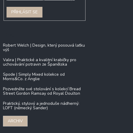
PŘIHLÁSIT SE
Blog
Robert Welch | Design, který posouvá laťku
výš
Valira | Praktické a kvalitní krabičky pro
uchovávání potravin ze Španělska
Spode | Simply Mixed kolekce od
Morris&Co. z Anglie
Pozvedněte své stolování s kolekcí Bread
Street Gordon Ramsay od Royal Doulton
Praktický, stylový a jednoduše nádherný:
LOFT (německý Sander)
ARCHIV