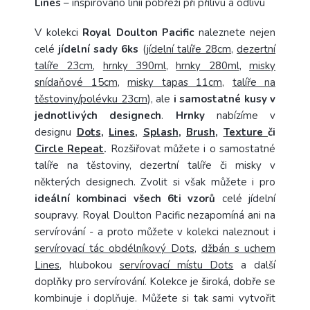
Lines
– inspirováno liníí pobřeží při přílivu a odlivu
V kolekci
Royal Doulton Pacific
naleznete nejen
celé
jídelní sady 6ks
(
jídelní talíře 28cm
,
dezertní
talíře 23cm
,
hrnky 390ml
,
hrnky 280ml
,
misky
snídaňové 15cm
,
misky tapas 11cm
,
talíře na
těstoviny/polévku 23cm
), ale
i samostatné kusy v
jednotlivých designech
.
Hrnky
nabízíme v
designu
Dots
,
Lines
,
Splash
,
Brush
,
Texture
či
Circle Repeat
.
Rozšiřovat můžete i o samostatné
talíře na těstoviny, dezertní talíře či misky v
některých designech. Zvolit si však můžete i pro
ideální kombinaci všech 6ti vzorů
celé jídelní
soupravy. Royal Doulton Pacific nezapomíná ani na
servírování - a proto můžete v kolekci naleznout i
servírovací tác obdélníkový Dots
,
džbán s uchem
Lines
, hlubokou
servírovací místu Dots
a další
doplňky pro servírování. Kolekce je široká, dobře se
kombinuje i doplňuje. Můžete si tak sami vytvořit