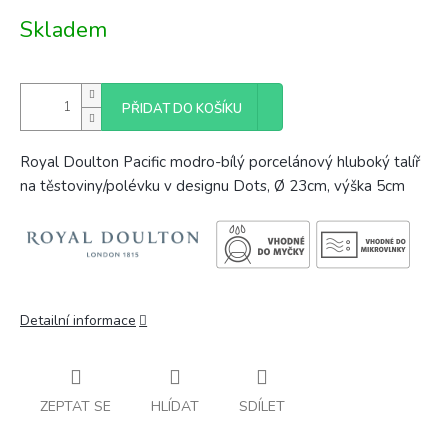
Měrná
Skladem
cena:
PŘIDAT DO KOŠÍKU
Royal Doulton Pacific modro-bílý porcelánový hluboký talíř
na těstoviny/polévku v designu Dots,
Ø
23cm, výška 5cm
Detailní informace
ZEPTAT SE
HLÍDAT
SDÍLET