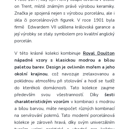
on Trent, místě známým právě výrobou keramiky.
Značka je spojená nejen s výrobou porcelánu, ale i
skla či porcelánových figurek. V roce 1901 byla
firmě Edwardem VII udělena královská garance a
její výrobky se staly symbolem pro kvalitní anglický
porcelán.
V této krásné kolekci kombinuje
Royal Doulton
nápadné vzory s klasickou modrou a bílou
paletou barev
.
Design je ovlivněn mořem a jeho
okolní krajinou
, což navozuje zrelaxovanou a
poklidnou atmosféru při stolování a hodí se tudíž
do kterékoli domácnosti. Tato kolekce zaujme
především svou všestranností. Díky
šesti
charakteristickým vzorům
v kombinaci s modrou
a bílou barvou, máte nespočet různých kombinací
na servírování pokrmů. Tato moderní porcelánová
kolekce je zároveň hravá, díky svým univerzálním