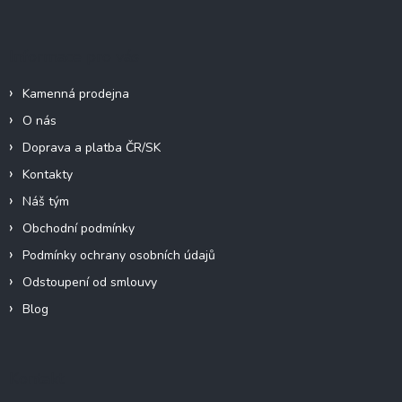
í
Informace pro vás
Kamenná prodejna
O nás
Doprava a platba ČR/SK
Kontakty
Náš tým
Obchodní podmínky
Podmínky ochrany osobních údajů
Odstoupení od smlouvy
Blog
Kontakt