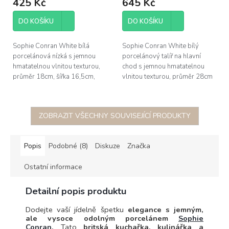
425 Kč
645 Kč
DO KOŠÍKU
DO KOŠÍKU
Sophie Conran White bílá
Sophie Conran White bílý
porcelánová nízká s jemnou
porcelánový talíř na hlavní
hmatatelnou vlnitou texturou,
chod s jemnou hmatatelnou
průměr 18cm, šířka 16,5cm,
vlnitou texturou, průměr 28cm
výška 5cm
ZOBRAZIT VŠECHNY SOUVISEJÍCÍ PRODUKTY
Popis
Podobné (8)
Diskuze
Značka
Ostatní informace
Detailní popis produktu
Dodejte vaší jídelně špetku
elegance s jemným,
ale vysoce odolným porcelánem
Sophie
Conran
.
Tato
britská kuchařka, kulinářka a