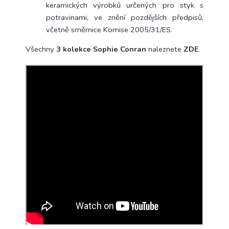
keramických výrobků určených pro styk s
potravinami, ve znění pozdějších předpisů,
včetně směrnice Komise 2005/31/ES.
Všechny
3 kolekce Sophie Conran
naleznete
ZDE
.