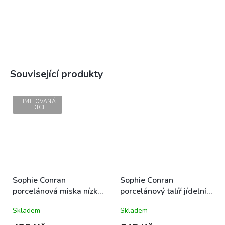
Související produkty
LIMITOVANÁ
EDICE
Sophie Conran
Sophie Conran
porcelánová miska nízká
porcelánový talíř jídelní
18cm bílá
28cm bílý
Skladem
Skladem