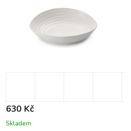
630 Kč
Měrná
Skladem
cena: