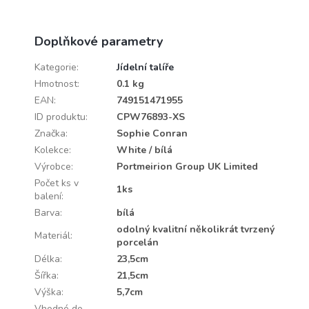
Doplňkové parametry
Kategorie
:
Jídelní talíře
Hmotnost
:
0.1 kg
EAN
:
749151471955
ID produktu
:
CPW76893-XS
Značka
:
Sophie Conran
Kolekce
:
White / bílá
Výrobce
:
Portmeirion Group UK Limited
Počet ks v
1ks
balení
:
Barva
:
bílá
odolný kvalitní několikrát tvrzený
Materiál
:
porcelán
Délka
:
23,5cm
Šířka
:
21,5cm
Výška
:
5,7cm
Vhodné do