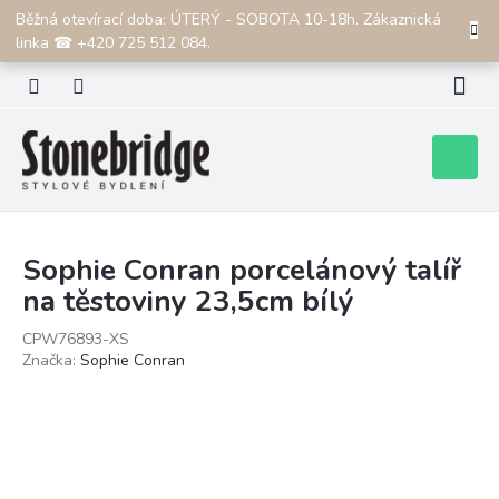
Přejít
Běžná otevírací doba: ÚTERÝ - SOBOTA 10-18h. Zákaznická
CZK
na
linka ☎ +420 725 512 084.
obsah
Nákupní
košík
Sophie Conran porcelánový talíř
na těstoviny 23,5cm bílý
CPW76893-XS
Značka:
Sophie Conran