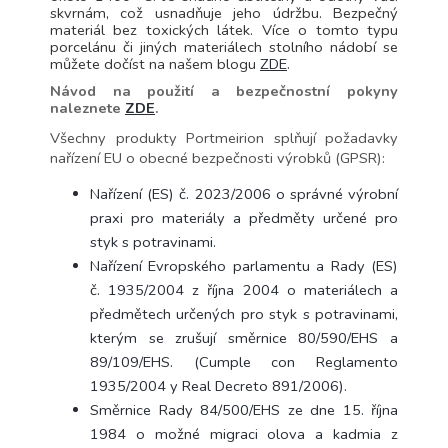
skvrnám, což usnadňuje jeho údržbu. Bezpečný
materiál bez toxických látek. Více o tomto typu
porcelánu či jiných materiálech stolního nádobí se
můžete dočíst na našem blogu
ZDE
.
Návod na použití a bezpečnostní pokyny
naleznete
ZDE
.
Všechny produkty Portmeirion splňují požadavky
nařízení EU o obecné bezpečnosti výrobků (GPSR):
Nařízení (ES) č. 2023/2006 o správné výrobní
praxi pro materiály a předměty určené pro
styk s potravinami.
Nařízení Evropského parlamentu a Rady (ES)
č. 1935/2004 z října 2004 o materiálech a
předmětech určených pro styk s potravinami,
kterým se zrušují směrnice 80/590/EHS a
89/109/EHS.
(Cumple con Reglamento
1935/2004 y Real Decreto 891/2006).
Směrnice Rady 84/500/EHS ze dne 15. října
1984 o možné migraci olova a kadmia z