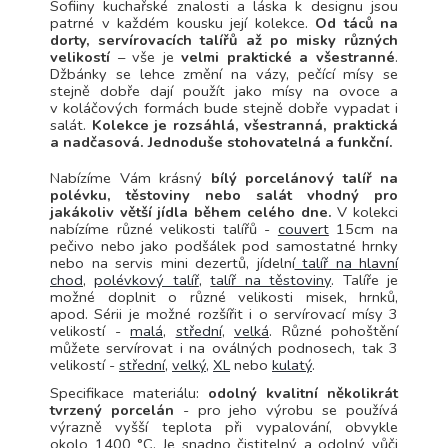
Sofiiny kuchařské znalosti a láska k designu jsou
patrné v každém kousku její kolekce.
Od táců na
dorty, servírovacích talířů až po misky různých
velikostí
– vše je
velmi praktické a všestranné
.
Džbánky se lehce změní na vázy, pečící mísy se
stejně dobře dají použít jako mísy na ovoce a
v koláčových formách bude stejně dobře vypadat i
salát.
Kolekce je rozsáhlá, všestranná, praktická
a nadčasová. Jednoduše stohovatelná a funkční.
Nabízíme Vám krásný
bílý porcelánový talíř na
polévku, těstoviny nebo salát vhodný pro
jakákoliv větší jídla během celého dne.
V kolekci
nabízíme různé velikosti talířů -
couvert
15cm na
pečivo nebo jako podšálek pod samostatné hrnky
nebo na servis mini dezertů, jídelní
talíř na hlavní
chod
,
polévkový talíř
,
talíř na těstoviny
. Talíře je
možné doplnit o různé velikosti misek, hrnků,
apod. Sérii je možné rozšířit i o servírovací mísy 3
velikostí -
malá
,
střední
,
velká
. Různé pohoštění
můžete servírovat i na oválných podnosech, tak 3
velikostí -
střední
,
velký
,
XL
nebo
kulatý
.
Specifikace materiálu:
odolný kvalitní několikrát
tvrzený porcelán
- pro jeho výrobu se používá
výrazně vyšší teplota při vypalování, obvykle
okolo 1400 °C. Je snadno čistitelný a odolný vůči