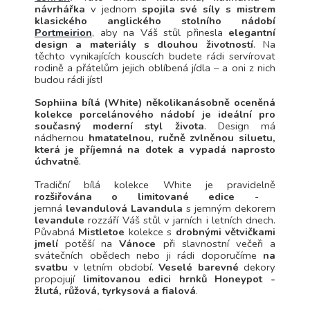
návrhářka
v jednom
s
pojila své síly s mistrem
klasického anglického stolního nádobí
Portmeirion
, aby na Váš stůl přinesla
elegantní
design a materiály s dlouhou životností
.
Na
těchto vynikajících kouscích budete rádi servírovat
rodině a přátelům jejich oblíbená jídla – a oni z nich
budou rádi jíst!
Sophiina bílá (White) několikanásobně oceněná
kolekce porcelánového nádobí je ideální pro
současný moderní styl života
. Design má
nádhernou
hmatatelnou, ručně zvlněnou siluetu,
která je příjemná na dotek a vypadá naprosto
úchvatně
.
Tradiční bílá kolekce White je pravidelně
rozšiřována o limitované edice
-
jemná
levandulová Lavandula
s jemným dekorem
levandule
rozzáří Váš stůl v jarních i letních dnech.
Půvabná
Mistletoe
kolekce s
drobnými větvičkami
jmelí
potěší na
Vánoce
při slavnostní večeři a
svátečních obědech nebo ji rádi doporučíme
na
svatbu
v letním období.
Veselé barevné
dekory
propojují
limitovanou edici hrnků Honeypot -
žlutá, růžová, tyrkysová a fialová
.