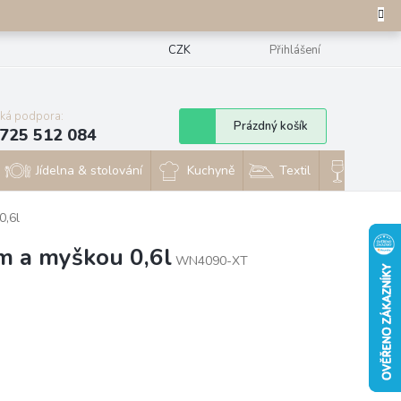
CZK
Přihlášení
cká podpora:
Nákupní
Prázdný košík
725 512 084
košík
Jídelna & stolování
Kuchyně
Textil
Sklo & 
0,6l
m a myškou 0,6l
WN4090-XT