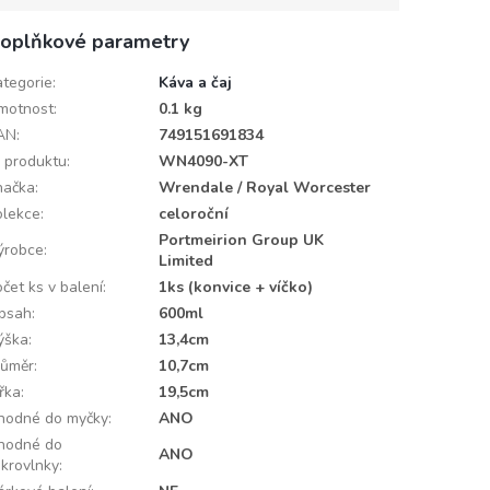
oplňkové parametry
ategorie
:
Káva a čaj
motnost
:
0.1 kg
AN
:
749151691834
D produktu
:
WN4090-XT
načka
:
Wrendale / Royal Worcester
olekce
:
celoroční
Portmeirion Group UK
ýrobce
:
Limited
čet ks v balení
:
1ks (konvice + víčko)
bsah
:
600ml
ýška
:
13,4cm
růměr
:
10,7cm
ířka
:
19,5cm
hodné do myčky
:
ANO
hodné do
ANO
ikrovlnky
: