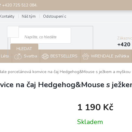
☎ +420 725 512 084.
Kontakty
Náš tým
Odstoupení od smlouvy
Blog
Zákazni
+420 
HLEDAT
Léto
Svatba
BESTSELLERS
WRENDALE zvířátka
ale porcelánová konvice na čaj Hedgehog&Mouse s ježkem a myškou 
vice na čaj Hedgehog&Mouse s ježke
1 190 Kč
Měrná
Skladem
cena: