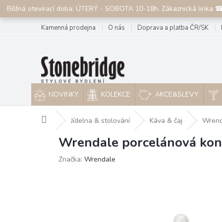
Přejít
Běžná otevírací doba: ÚTERÝ - SOBOTA 10-18h. Zákaznická linka 
na
obsah
Kamenná prodejna
O nás
Doprava a platba ČR/SK
NOVINKY
KOLEKCE
AKCE&SLEVY
Domů
Jídelna & stolování
Káva & čaj
Wrend
Wrendale porcelánová kon
Značka:
Wrendale