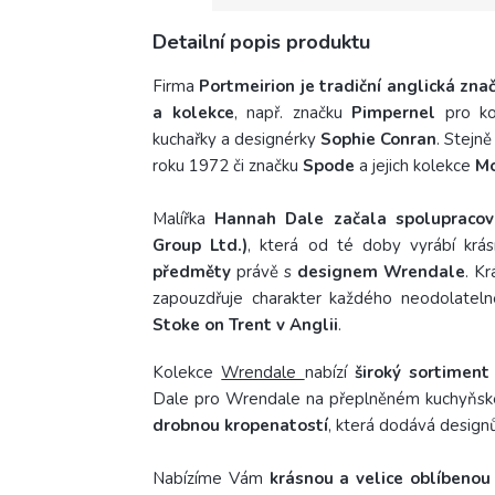
Detailní popis produktu
Firma
Portmeirion je tradiční anglická zna
a kolekce
, např. značku
Pimpernel
pro ko
kuchařky a designérky
Sophie Conran
. Stejn
roku 1972 či značku
Spode
a jejich kolekce
Mo
Malířka
Hannah Dale začala spolupracov
Group Ltd.)
, která od té doby vyrábí kr
předměty
právě s
designem Wrendale
. K
zapouzdřuje charakter každého neodolatelné
Stoke on Trent v Anglii
.
Kolekce
Wrendale
nabízí
široký sortiment
Dale pro Wrendale na přeplněném kuchyňské
drobnou kropenatostí
, která dodává design
Nabízíme Vám
krásnou a velice oblíbenou 