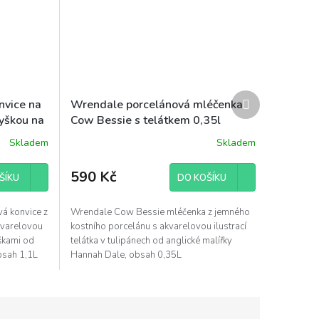
Další
nvice na
Wrendale porcelánová mléčenka
produkt
myškou na
Cow Bessie s telátkem 0,35l
Skladem
Skladem
590 Kč
ŠÍKU
DO KOŠÍKU
á konvice z
Wrendale Cow Bessie mléčenka z jemného
kvarelovou
kostního porcelánu s akvarelovou ilustrací
uškami od
telátka v tulipánech od anglické malířky
obsah 1,1L
Hannah Dale, obsah 0,35L