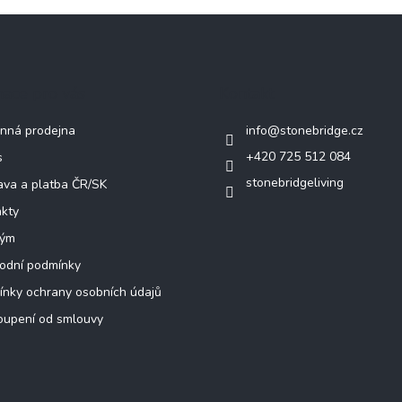
mace pro vás
Kontakt
nná prodejna
info
@
stonebridge.cz
+420 725 512 084
s
stonebridgeliving
va a platba ČR/SK
kty
tým
odní podmínky
nky ochrany osobních údajů
oupení od smlouvy