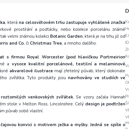
D
K
čka
, která
na celosvětovém trhu zastupuje vyhlášené značka
H
rkové prostírání a podtácky, nebo kolekce porcelánu známé
E
ě tak velmi známou kolekci
Botanic Garden
, která je na trhu již od
I
rris and Co.
či
Christmas Tree
, a mnoho dalšího.
Z
K
at s firmou Royal Worcester (pod hlavičkou Portmeirion
ásné a
vysoce kvalitní porcelánové, textilní a melaminové
V
rásné
akvarelové ilustrace
mají zřetelný půvab, který dokonale
Po
ho zvířátka. Tyto produkty jsou
navrhovány ve studiích ve
O
V
P
 roztomilých venkovských zvířátek
. Se vzory začala Hannah
Š
m stole v Melton Ross, Lincolnshire. Celý
design je podtržen
V
ům půvab sobě vlastní.
V
m
čajovou konvici s motivem ježka a myšky. Jedná se spíše o