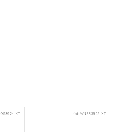
QS3924-XT
Kód:
WNSR3925-XT