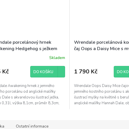
dale porcelánový hrnek
Wrendale porcelánová ko
kening Hedgehog s ježkem
čaj Oops a Daisy Mice s 
l
kytičce 1,1l
Skladem
 Kč
1 790 Kč
DO KOŠÍKU
DO KO
ale Awakening hrnek z jemného
Wrendale Oops Daisy Mice čajov
ího porcelánu od anglické malířky
jemného kostního porcelánu s a
 Dale s akvarelovou ilustrací ježka,
ilustrací myšky na květině s ber
 0,31l, výška 8,1cm, průměr 8,3cm;
anglické malířky Hannah Dale, 
vé balení
ka
Ostatní informace