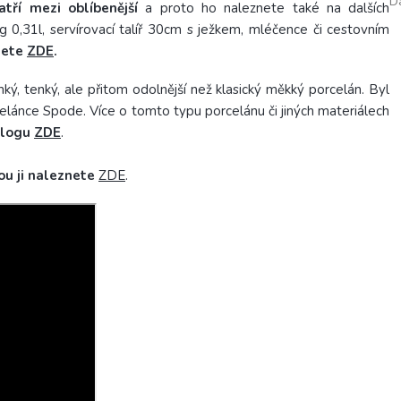
D
atří mezi oblíbenější
a proto ho naleznete také na dalších
 0,31l, servírovací talíř 30cm s ježkem, mléčence či cestovním
nete
ZDE
.
hký, tenký, ale přitom odolnější než klasický měkký porcelán. Byl
lánce Spode. Více o tomto typu porcelánu či jiných materiálech
blogu
ZDE
.
ou ji naleznete
ZDE
.