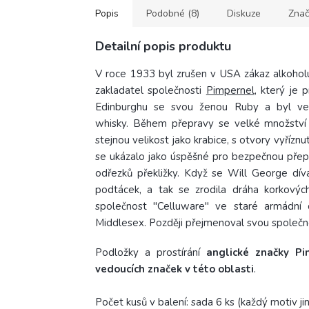
Popis
Podobné (8)
Diskuze
Znač
Detailní popis produktu
V roce 1933
byl zrušen v USA zákaz alkohol
zakladatel společnosti
Pimpernel
, který je
Edinburghu se svou ženou Ruby a byl ve s
whisky.
Během přepravy se velké množství la
stejnou velikost jako krabice, s otvory vyřízn
se ukázalo jako úspěšné pro bezpečnou přep
odřezků překližky.
Když se Will George díval
podtácek, a tak se zrodila dráha korkových
společnost "Celluware" ve staré armádní 
Middlesex. Později přejmenoval svou společn
Podložky a prostírání
anglické značky Pi
vedoucích značek v této oblasti
.
Počet kusů v balení: sada 6 ks (každý motiv ji