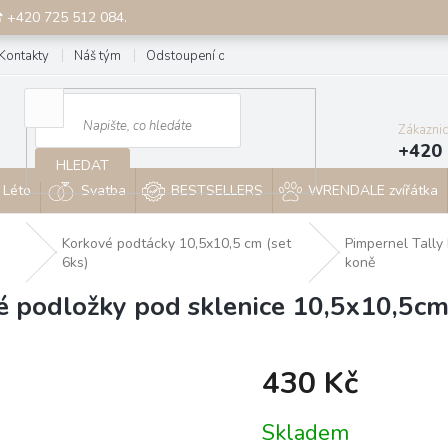
☎ +420 725 512 084.
Kontakty
Náš tým
Odstoupení od smlouvy
Blog
Zákazni
+420 
HLEDAT
Léto
Svatba
BESTSELLERS
WRENDALE zvířátka
Korkové podtácky 10,5x10,5 cm (set
Pimpernel Tally
6ks)
koně
é podložky pod sklenice 10,5x10,5cm
430 Kč
Měrná
Skladem
cena: