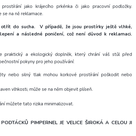
rostírání jako krájecího prkénka či jako pracovní podložky.
e se na ně reklamace.
otřít do sucha. V případě, že jsou prostírky ještě vlhké,
lepení a následné poničení, což není důvod k reklamaci.
je praktický a ekologický doplněk, který chrání váš stůl před
ečnostní pokyny pro jeho používání:
ěty nebo silný tlak mohou korkové prostírání poškodit nebo
aven vlhkosti, může se na něm objevit plíseň.
í můžete tato rizika minimalizovat.
ODTÁCKŮ PIMPERNEL JE VELICE ŠIROKÁ A CELOU JI