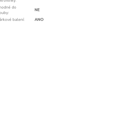
ikrovlnky
:
hodné do
NE
rouby
:
árkové balení
:
ANO