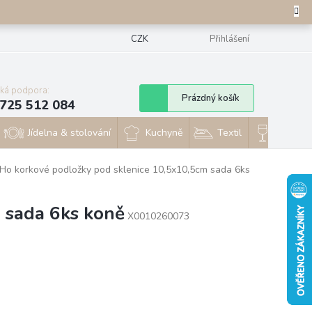
CZK
Přihlášení
cká podpora:
Nákupní
Prázdný košík
725 512 084
košík
Jídelna & stolování
Kuchyně
Textil
Sklo & 
 Ho korkové podložky pod sklenice 10,5x10,5cm sada 6ks
 sada 6ks koně
X0010260073