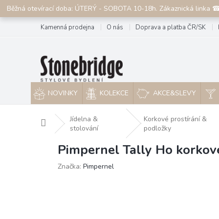
Přejít
Běžná otevírací doba: ÚTERÝ - SOBOTA 10-18h. Zákaznická linka 
na
obsah
Kamenná prodejna
O nás
Doprava a platba ČR/SK
NOVINKY
KOLEKCE
AKCE&SLEVY
Jídelna &
Korkové prostírání &
Domů
stolování
podložky
Pimpernel Tally Ho korkov
Značka:
Pimpernel