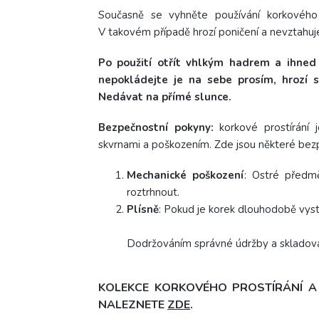
Současně se vyhněte používání korkového p
V takovém případě hrozí poničení a nevztahuj
Po použití otřít vhlkým hadrem a ihned 
nepokládejte je na sebe prosím, hrozí s
Nedávat na přímé slunce.
Bezpečnostní pokyny:
korkové prostírání 
skvrnami a poškozením. Zde jsou některé bezp
Mechanické poškození
: Ostré předm
roztrhnout.
Plísně
: Pokud je korek dlouhodobě vyst
Dodržováním správné údržby a skladován
KOLEKCE KORKOVÉHO PROSTÍRÁNÍ A P
NALEZNETE
ZDE
.