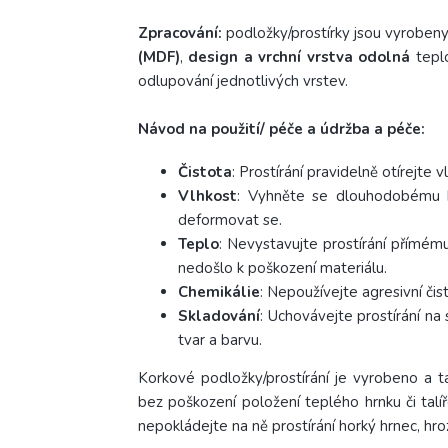
Zpracování:
podložky/prostírky jsou vyroben
(MDF)
,
design a vrchní vrstva odolná
teplo
odlupování jednotlivých vrstev.
Návod na použití/ péče a údržba a péče:
Čistota
: Prostírání pravidelně otírejte
Vlhkost
: Vyhněte se dlouhodobému k
deformovat se.
Teplo
: Nevystavujte prostírání přímém
nedošlo k poškození materiálu.
Chemikálie
: Nepoužívejte agresivní čis
Skladování
: Uchovávejte prostírání na
tvar a barvu.
Korkové podložky/prostírání je vyrobeno a ta
bez poškození položení teplého hrnku či talíř
nepokládejte na ně prostírání horký hrnec, hroz