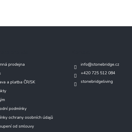
mace pro vás
Kontakt
nná prodejna
info
@
stonebridge.cz
+420 725 512 084
s
stonebridgeliving
va a platba ČR/SK
kty
tým
odní podmínky
nky ochrany osobních údajů
oupení od smlouvy