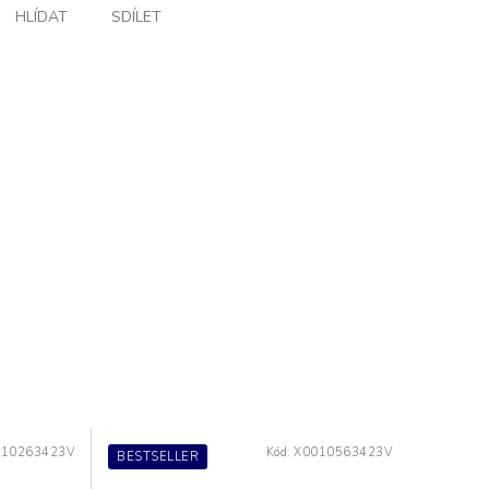
HLÍDAT
SDÍLET
010263423V
Kód:
X0010563423V
BESTSELLER