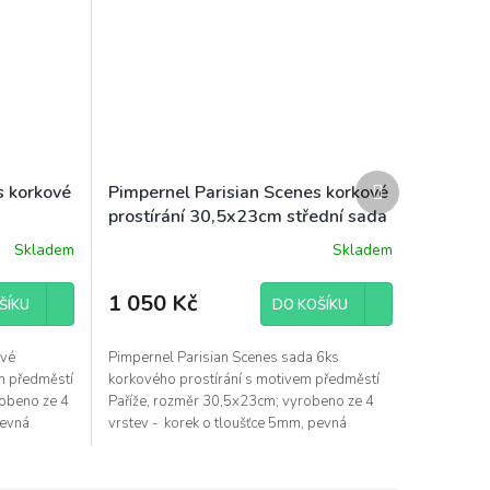
Další
s korkové
Pimpernel Parisian Scenes korkové
produkt
prostírání 30,5x23cm střední sada
edměstí
6ks předměstí Paříže
Skladem
Skladem
1 050 Kč
ŠÍKU
DO KOŠÍKU
ové
Pimpernel Parisian Scenes sada 6ks
m předměstí
korkového prostírání s motivem předměstí
robeno ze 4
Paříže, rozměr 30,5x23cm; vyrobeno ze 4
pevná
vrstev - korek o tloušťce 5mm, pevná
podkladová...