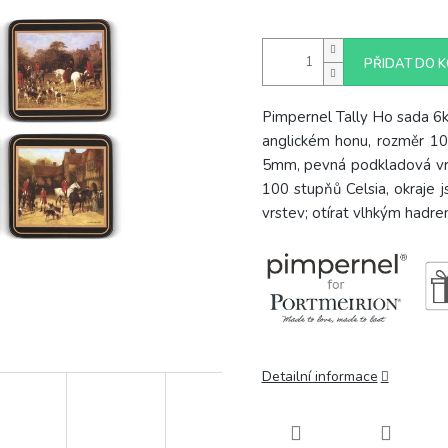
PŘIDAT DO K
Pimpernel Tally Ho sada 6k
anglickém honu, rozměr 1
5mm, pevná podkladová vrs
100 stupňů Celsia, okraje j
vrstev; otírat vlhkým hadr
Detailní informace