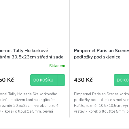
ernel Tally Ho korkové
Pimpernel Parisian Scene
tírání 30,5x23cm střední sada
podložky pod sklenice
koně
10,5x10,5cm sada 6ks př
Skladem
Paříže
50 Kč
430 Kč
DO KOŠÍKU
DO KO
rnel Tally Ho sada 6ks korkového
Pimpernel Parisian Scenes kork
írání s motivem koní na anglickém
podložky pod sklenice s motive
 rozměr 30,5x23cm; vyrobeno ze 4
Paříže, rozměr 10,5x10,5cm; vy
v - korek o tloušťce 5mm, pevná
vrstev - korek o tloušťce 5mm, 
adová...
podkladová...