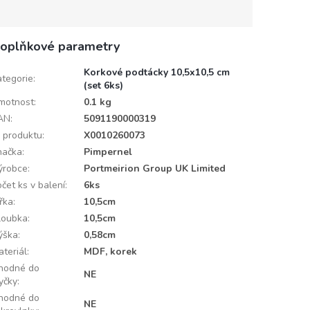
oplňkové parametry
Korkové podtácky 10,5x10,5 cm
ategorie
:
(set 6ks)
motnost
:
0.1 kg
AN
:
5091190000319
D produktu
:
X0010260073
načka
:
Pimpernel
ýrobce
:
Portmeirion Group UK Limited
čet ks v balení
:
6ks
ířka
:
10,5cm
loubka
:
10,5cm
ýška
:
0,58cm
ateriál
:
MDF, korek
hodné do
NE
yčky
:
hodné do
NE