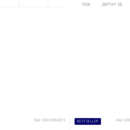
TISK
ZEPTAT SE
Kód:
X0010560073
Kód:
X0
BESTSELLER