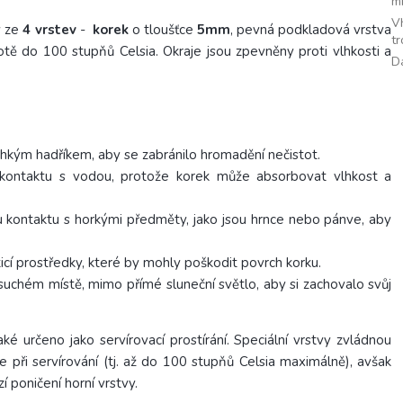
m
V
y ze
4 vrstev
-
korek
o tloušťce
5mm
, pevná podkladová vrstva
t
tě do 100 stupňů Celsia. Okraje jsou zpevněny proti vlhkosti a
D
 vlhkým hadříkem, aby se zabránilo hromadění nečistot.
ontaktu s vodou, protože korek může absorbovat vlhkost a
u kontaktu s horkými předměty, jako jsou hrnce nebo pánve, aby
ticí prostředky, které by mohly poškodit povrch korku.
 suchém místě, mimo přímé sluneční světlo, aby si zachovalo svůj
ké určeno jako servírovací prostírání. Speciální vrstvy zvládnou
e při servírování (tj. až do 100 stupňů Celsia maximálně), avšak
í poničení horní vrstvy.