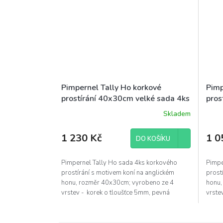
Pimpernel Tally Ho korkové
Pimp
prostírání 40x30cm velké sada 4ks
pros
koně
6ks 
Skladem
1 230 Kč
1 0
DO KOŠÍKU
Pimpernel Tally Ho sada 4ks korkového
Pimpe
prostírání s motivem koní na anglickém
prost
honu, rozměr 40x30cm; vyrobeno ze 4
honu,
vrstev - korek o tloušťce 5mm, pevná
vrste
podkladová...
podkl