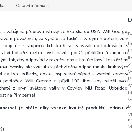
ka
Ostatní informace
D
u a zahájena přeprava whisky ze Skotska do USA. Will George,
K
 právem považován, za vynálezce tácků s tvrdým hřbetem, žil v
H
pojení se skupinou lidí, kteří se zabývali obchodováním s
E
hví bohužel rozbilo. Will navrhl použít překližku, řezanou na
I
utými tak, aby odpovídaly rozměru dna a hrdlům lahví. Toto řešení
Z
ravu whisky, ale vyústilo v přebytečný odpad mnoha kruhových
V
 na tyto odřezky, dostal inspirativní nápad – vyrobit korkový
Po
 podložek. Will George si půjčil 100 liber, aby založil svou
Š
chatě z první světové války v Cowley Mill Road, Uxbridge,
H
ost na
Pimpernel
.
V
M
mpernel je stále díky vysoké kvalitě produktů jednou z
V
m
V
ný)