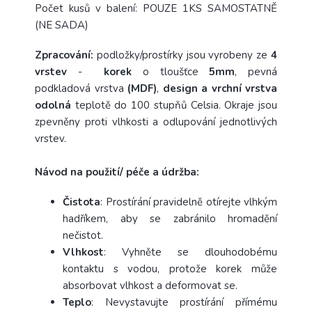
Počet kusů v balení: POUZE 1KS SAMOSTATNĚ
(NE SADA)
Zpracování:
podložky/prostírky jsou vyrobeny ze
4
vrstev
-
korek
o tloušťce
5mm
, pevná
podkladová vrstva
(MDF)
,
design a vrchní vrstva
odolná
teplotě do 100 stupňů Celsia. Okraje jsou
zpevněny proti vlhkosti a odlupování jednotlivých
vrstev.
Návod na použití/ péče a údržba:
Čistota
: Prostírání pravidelně otírejte vlhkým
hadříkem, aby se zabránilo hromadění
nečistot.
Vlhkost
: Vyhněte se dlouhodobému
kontaktu s vodou, protože korek může
absorbovat vlhkost a deformovat se.
Teplo
: Nevystavujte prostírání přímému