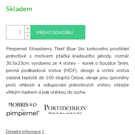
Měrná
Skladem
cena:
PŘIDAT DO KOŠÍKU
Pimpernel Strawberry Thief Blue 1ks korkového prostírání
jednotlivé s motivem ptáčka kradoucího jahody, rozměr
30,5x23cm; vyrobeno ze 4
vrstev - korek o tloušťce 5mm,
pevná podkladová vrstva (MDF), design a vrchní vrstva
odolná teplotě do 100 stupňů Celsia, okraje jsou zpevněny
proti vlhkosti a odlupování jednotlivých vrstev; otírejte
vlhkým hadrem a pak utěrkou do sucha
Detailní informace