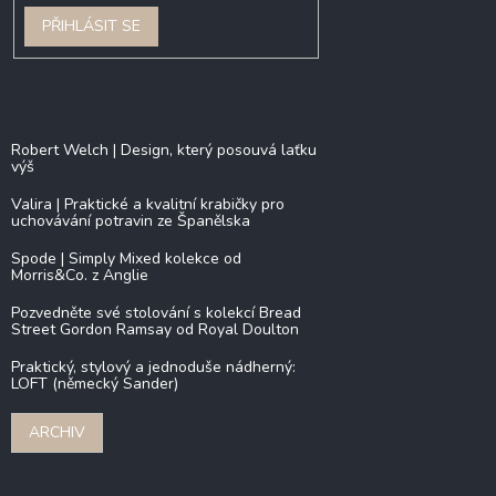
PŘIHLÁSIT SE
Blog
Robert Welch | Design, který posouvá laťku
výš
Valira | Praktické a kvalitní krabičky pro
uchovávání potravin ze Španělska
Spode | Simply Mixed kolekce od
Morris&Co. z Anglie
Pozvedněte své stolování s kolekcí Bread
Street Gordon Ramsay od Royal Doulton
Praktický, stylový a jednoduše nádherný:
LOFT (německý Sander)
ARCHIV