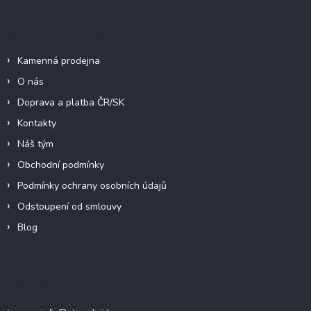
í
Informace pro vás
Kamenná prodejna
O nás
Doprava a platba ČR/SK
Kontakty
Náš tým
Obchodní podmínky
Podmínky ochrany osobních údajů
Odstoupení od smlouvy
Blog
Kontakt