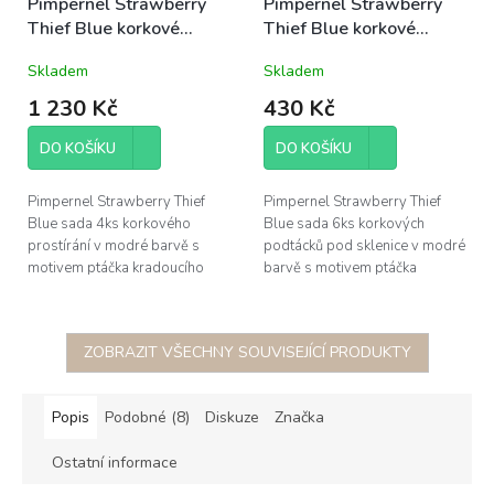
Pimpernel Strawberry
Pimpernel Strawberry
Thief Blue korkové
Thief Blue korkové
prostírání 40x30cm
podložky pod sklenice
Skladem
Skladem
velké sada 4ks modrá
10,5x10,5cm sada 6ks
modrá
1 230 Kč
430 Kč
DO KOŠÍKU
DO KOŠÍKU
Pimpernel Strawberry Thief
Pimpernel Strawberry Thief
Blue sada 4ks korkového
Blue sada 6ks korkových
prostírání v modré barvě s
podtácků pod sklenice v modré
motivem ptáčka kradoucího
barvě s motivem ptáčka
jahody, rozměr
kradoucího jahody, rozměr
40x30cm; vyrobeno ze 4
10,5x10,5cm; vyrobeno ze 4
vrstev - korek o...
vrstev - ...
ZOBRAZIT VŠECHNY SOUVISEJÍCÍ PRODUKTY
Popis
Podobné (8)
Diskuze
Značka
Ostatní informace