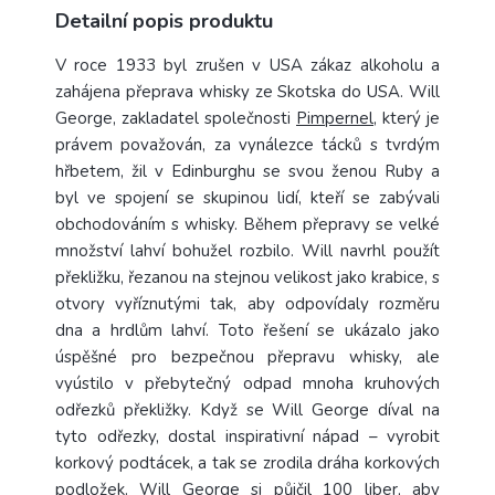
Detailní popis produktu
V roce 1933
byl zrušen v USA zákaz alkoholu a
zahájena přeprava whisky ze Skotska do USA. Will
George, zakladatel společnosti
Pimpernel
, který je
právem považován, za vynálezce tácků s tvrdým
hřbetem, žil v Edinburghu se svou ženou Ruby a
byl ve spojení se skupinou lidí, kteří se zabývali
obchodováním s whisky.
Během přepravy se velké
množství lahví bohužel rozbilo. Will navrhl použít
překližku, řezanou na stejnou velikost jako krabice, s
otvory vyříznutými tak, aby odpovídaly rozměru
dna a hrdlům lahví. Toto řešení se ukázalo jako
úspěšné pro bezpečnou přepravu whisky, ale
vyústilo v přebytečný odpad mnoha kruhových
odřezků překližky.
Když se Will George díval na
tyto odřezky, dostal inspirativní nápad – vyrobit
korkový podtácek, a tak se zrodila dráha korkových
podložek. Will George si půjčil 100 liber, aby