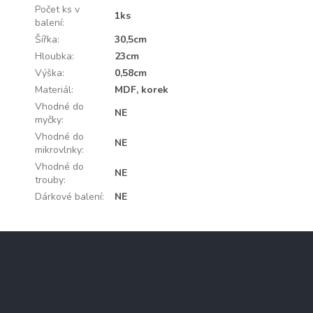
Počet ks v
1ks
balení
:
Šířka
:
30,5cm
Hloubka
:
23cm
Výška
:
0,58cm
Materiál
:
MDF, korek
Vhodné do
NE
myčky
:
Vhodné do
NE
mikrovlnky
:
Vhodné do
NE
trouby
:
Dárkové balení
:
NE
Z
á
p
a
Instagram
t