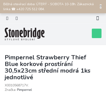
Přejít
Běžná otevírací doba: ÚTERÝ - SOBOTA 10-18h. Zákaznická
CZK
na
linka ☎ +420 725 512 084.
obsah
Nákupní
košík
Pimpernel Strawberry Thief
Blue korkové prostírání
30,5x23cm střední modrá 1ks
jednotlivé
X0010568717V.
Značka:
Pimpernel