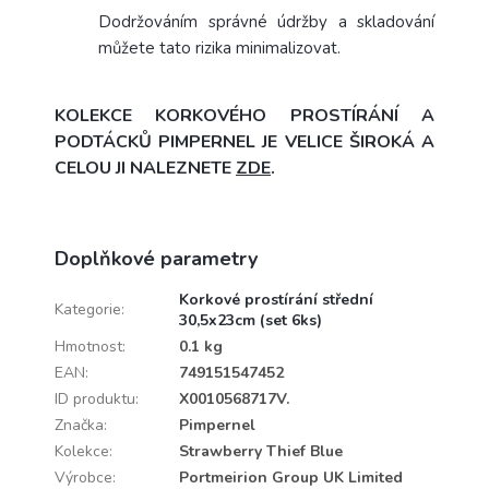
Dodržováním správné údržby a skladování
můžete tato rizika minimalizovat.
KOLEKCE KORKOVÉHO PROSTÍRÁNÍ A
PODTÁCKŮ PIMPERNEL JE VELICE ŠIROKÁ A
CELOU JI NALEZNETE
ZDE
.
Doplňkové parametry
Korkové prostírání střední
Kategorie
:
30,5x23cm (set 6ks)
Hmotnost
:
0.1 kg
EAN
:
749151547452
ID produktu
:
X0010568717V.
Značka
:
Pimpernel
Kolekce
:
Strawberry Thief Blue
Výrobce
:
Portmeirion Group UK Limited