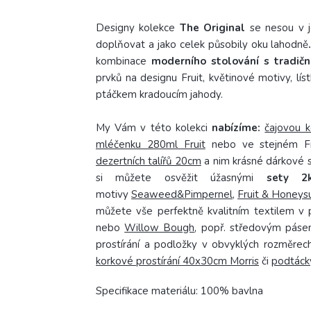
Designy kolekce
The Original
se nesou v 
doplňovat a jako celek působily oku lahodně
kombinace
moderního stolování s tradičn
prvků na designu Fruit, květinové motivy, lí
ptáčkem kradoucím jahody.
My Vám v této kolekci
nabízíme:
čajovou k
mléčenku 280ml Fruit
nebo ve stejném Fr
dezertních talířů 20cm
a nim krásné dárkové 
si můžete osvěžit úžasnými
sety 2ks
motivy
Seaweed&Pimpernel
,
Fruit & Honeys
můžete vše perfektně kvalitním textilem 
nebo
Willow Bough
, popř. středovým pás
prostírání a podložky v obvyklých rozměrec
korkové prostírání 40x30cm Morris
či
podtáck
Specifikace materiálu: 100% bavlna