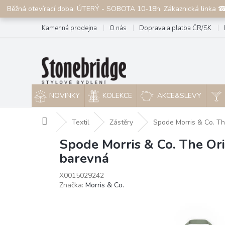
Přejít
Běžná otevírací doba: ÚTERÝ - SOBOTA 10-18h. Zákaznická linka 
na
obsah
Kamenná prodejna
O nás
Doprava a platba ČR/SK
NOVINKY
KOLEKCE
AKCE&SLEVY
Domů
Textil
Zástěry
Spode Morris & Co. Th
Spode Morris & Co. The Or
barevná
X0015029242
Značka:
Morris & Co.