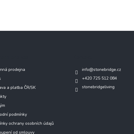
mace pro vás
Kontakt
nná prodejna
info
@
stonebridge.cz
+420 725 512 084
s
stonebridgeliving
va a platba ČR/SK
kty
tým
odní podmínky
nky ochrany osobních údajů
oupení od smlouvy