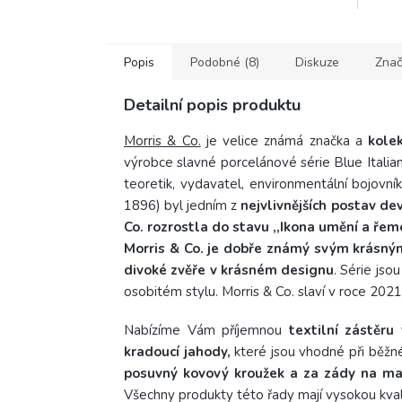
Popis
Podobné (8)
Diskuze
Znač
Detailní popis produktu
Morris & Co.
je velice známá značka a
kolek
výrobce slavné porcelánové série Blue Italia
teoretik, vydavatel, environmentální
bojovník
1896) byl jedním z
nejvlivnějších postav d
Co. rozrostla do stavu
,,
Ikona umění a řeme
Morris & Co. je dobře známý svým krásn
divoké zvěře v krásném designu
.
Série jsou
osobitém stylu.
Morris & Co. slaví v roce 2021
Nabízíme Vám příjemnou
textilní zástěru
kradoucí jahody,
které jsou vhodné při běžné
posuvný kovový kroužek a za zády na maš
Všechny produkty této řady mají vysokou kvali