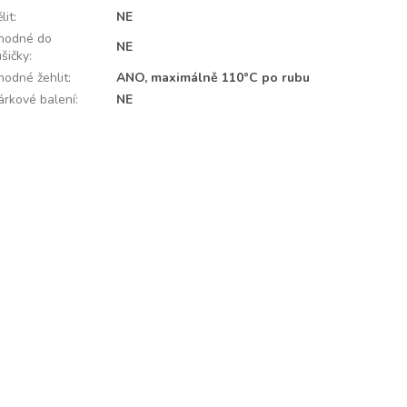
lit
:
NE
hodné do
NE
ušičky
:
hodné žehlit
:
ANO, maximálně 110°C po rubu
árkové balení
:
NE