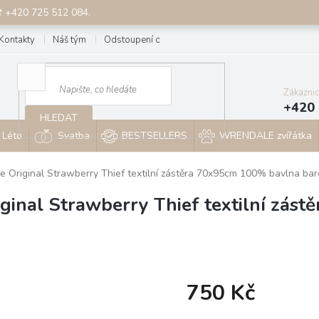
☎ +420 725 512 084.
Kontakty
Náš tým
Odstoupení od smlouvy
Blog
Zákazni
+420 
HLEDAT
Léto
Svatba
BESTSELLERS
WRENDALE zvířátka
e Original Strawberry Thief textilní zástěra 70x95cm 100% bavlna ba
iginal Strawberry Thief textilní zá
750 Kč
Měrná