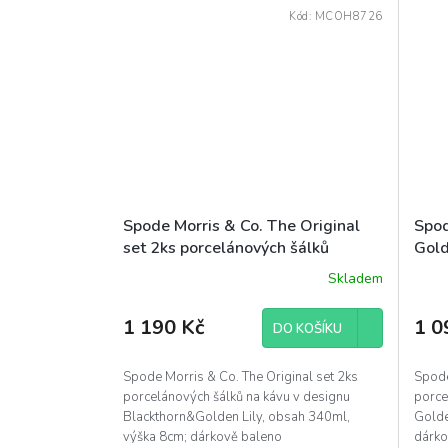
Kód:
MCOH8726
Spode Morris & Co. The Original
Spod
set 2ks porcelánových šálků
Gold
Blackthorn&Golden Lily 340ml
280
Skladem
barevné
1 190 Kč
1 0
DO KOŠÍKU
Spode Morris & Co. The Original set 2ks
Spode
porcelánových šálků na kávu v designu
porce
Blackthorn&Golden Lily, obsah 340ml,
Golde
výška 8cm; dárkově baleno
dárk