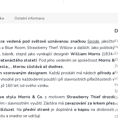
ka
Ostatní informace
D
K
ce vedená pod světově uznávanou značkou
Spode
, jakožto
H
n a Blue Room, Strawberry Thief, Willow a dalších.
Jako politický
E
, básník, stejně jako vynikající
designér
William Morris
(1834–
I
evatenáctého
století
.
Pod jeho vedením se společnost
Morris &
Z
sla,, , kterou zůstává až dodnes.
K
ým vzorovaným designem
.
Každý produkt má nádech
přírody a
V
 vhodné pro každodenní použití i při slavnostních příležitostech v
Po
 již 160 let od svého vzniku.
Š
 ve stylu Morris & Co.
s motivem
Strawberry Thief drozdi
D
m i slavnostním využití.
Zástěra má
zavazování za krkem přes
M
li/uzel
. Na
přední straně
je doplněná
o kapsu
na drobnosti.
V
tu a snadno se udržují.
C