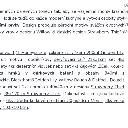
Bě
jemných barevných tónech tak, aby se vzájemně mohly krásně
V
s
.
Hodí se tudíž do každé moderní kuchyně a vytvoří osobitý styl
V
ími prvky
. Design propojuje přírodní motivy svěžích ovocných
D
stky vrby v designu Willow či klasický design Strawberry Thief s
onvici 1,1l Honeysuckle
,
cukřenku s víčkem 280ml Golden Lily
,
uit motivu i obdélníkový
servírovací talíř 21x31cm
, set
4ks
sety
4ks dezertních vidliček
nebo set
4ks čajových lžiček
. Kolekci
 hrnků v dárkových balení
s obsahy 340ml s
uckle
,
Blackthorn&Golden Lily
,
Willow Bough & Daffodil
. Doladit
v podání set 2ks ubrousků 40x40cm v designu
Strawberry Thief
em
35x120cm Strawberry Thief
. Dokonalost sama jsou korkové
h -
6ks střední korkové prostírání 30,5x23cm Morris
,
4ks velké
y 10,5x10,5cm
.