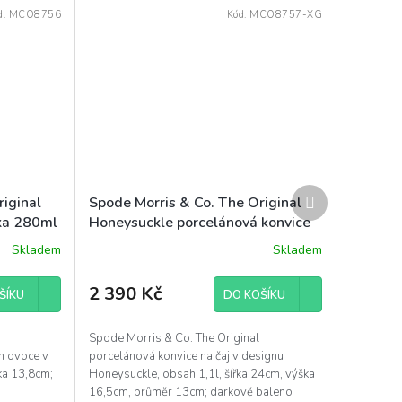
d:
MCO8756
Kód:
MCO8757-XG
Další
iginal
Spode Morris & Co. The Original
produkt
ka 280ml
Honeysuckle porcelánová konvice
na čaj 1,1l barevná
Skladem
Skladem
2 390 Kč
ŠÍKU
DO KOŠÍKU
Spode Morris & Co. The Original
m ovoce v
porcelánová konvice na čaj v designu
ka 13,8cm;
Honeysuckle, obsah 1,1l, šířka 24cm, výška
16,5cm, průměr 13cm; darkově baleno