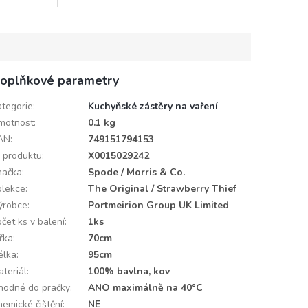
oplňkové parametry
ategorie
:
Kuchyňské zástěry na vaření
motnost
:
0.1 kg
AN
:
749151794153
D produktu
:
X0015029242
načka
:
Spode / Morris & Co.
olekce
:
The Original / Strawberry Thief
ýrobce
:
Portmeirion Group UK Limited
čet ks v balení
:
1ks
ířka
:
70cm
élka
:
95cm
ateriál
:
100% bavlna, kov
hodné do pračky
:
ANO maximálně na 40°C
hemické čištění
:
NE