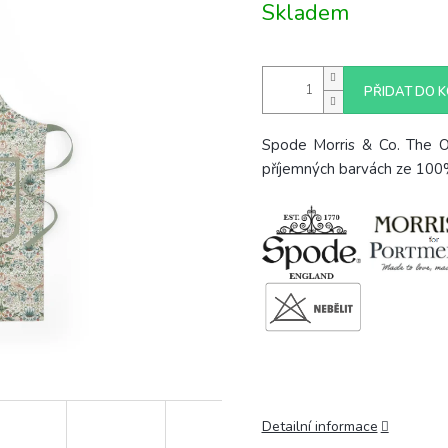
Skladem
cena:
PŘIDAT DO K
Spode Morris & Co. The Ori
příjemných barvách ze 100
Detailní informace