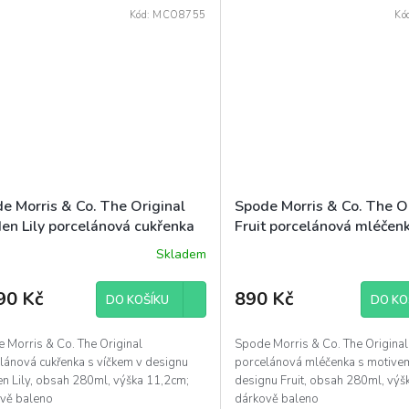
Kód:
MCO8755
Kó
e Morris & Co. The Original
Spode Morris & Co. The Or
en Lily porcelánová cukřenka
Fruit porcelánová mléčen
ml barevná
barevná
Skladem
90 Kč
890 Kč
DO KOŠÍKU
DO KO
 Morris & Co. The Original
Spode Morris & Co. The Original
lánová cukřenka s víčkem v designu
porcelánová mléčenka s motive
n Lily, obsah 280ml, výška 11,2cm;
designu Fruit, obsah 280ml, výš
ově baleno
dárkově baleno