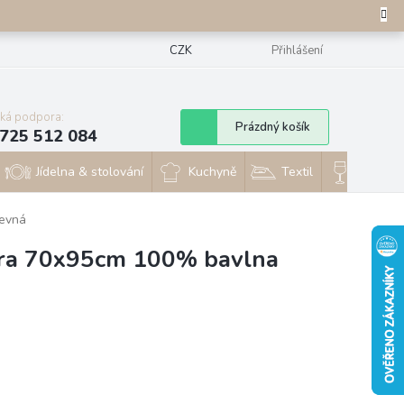
CZK
Přihlášení
cká podpora:
Nákupní
Prázdný košík
725 512 084
košík
Jídelna & stolování
Kuchyně
Textil
Sklo & 
revná
stěra 70x95cm 100% bavlna