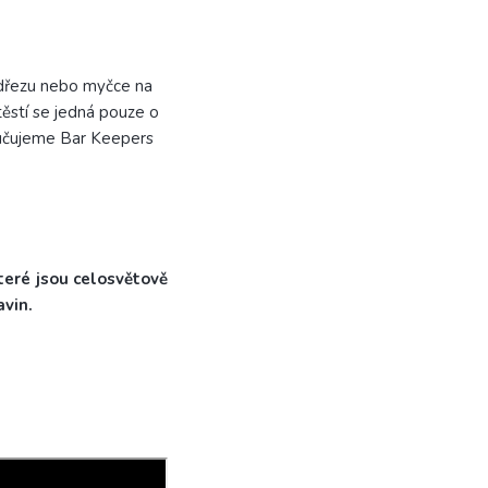
 dřezu nebo myčce na
ěstí se jedná pouze o
oručujeme Bar Keepers
teré jsou celosvětově
vin.