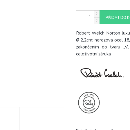
PŘIDAT DO K
Robert Welch Norton luxus
Ø
2,2cm; nerezová ocel 18/1
zakončením do tvaru ,,V,
celoživotní záruka