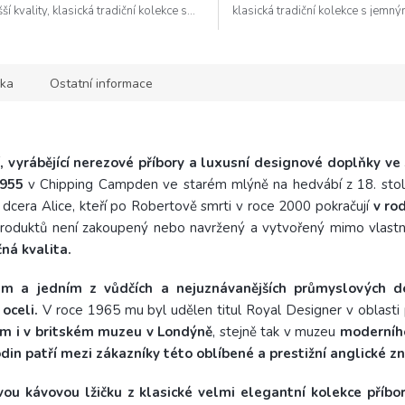
ší kvality, klasická tradiční kolekce s...
klasická tradiční kolekce s jemným
ka
Ostatní informace
í, vyrábějící nerezové příbory a luxusní designové doplňky ve
955
v Chipping Campden ve starém mlýně na hedvábí z 18. stole
dcera Alice, kteří po Robertově smrti v roce 2000 pokračují
v rod
produktů není zakoupený nebo navržený a vytvořený mimo vlastní
ná kvalita.
 a jedním z vůdčích a nejuznávanějších průmyslových des
oceli.
V roce 1965 mu byl udělen titul Royal Designer v oblasti p
um i v britském muzeu v Londýně
, stejně tak v muzeu
moderníh
din patří mezi zákazníky této oblíbené a prestižní anglické zn
ou kávovou lžičku z klasické velmi elegantní kolekce příbo