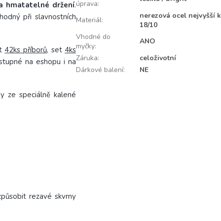
úprava
:
a hmatatelné držení
.
nerezová ocel nejvyšší k
hodný při slavnostních
Materiál
:
18/10
Vhodné do
ANO
myčky
:
et
42ks příborů
, set
4ks
Záruka
:
celoživotní
stupné na eshopu i na
Dárkové balení
:
NE
ny ze speciálně kalené
působit rezavé skvrny