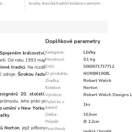
...
kvality, klasická tradiční kolekce s jemným...
Doplňkové parametry
Kategorie
:
Lžičky
 Spojeném království,
Hmotnost
:
0.1 kg
tí. Od roku 1993 mají
EAN
:
5060071737712
inné tradici.
Na rozdíl
ID produktu
:
NORBR1008L
 zdroje.
Širokou řadu
Značka
:
Robert Welch
Kolekce
:
Norton
ignérů 20. století.
Výrobce
:
Robert Welch Designs L
růmyslu. Jeho práci je
Počet ks v
1ks
balení
:
o umění v New Yorku
.
Délka
:
10,5cm
ačky.
Průměr
:
Ø 2,2cm
rů Norton
, jejiž příbory
Povrchová
lesklá / bright