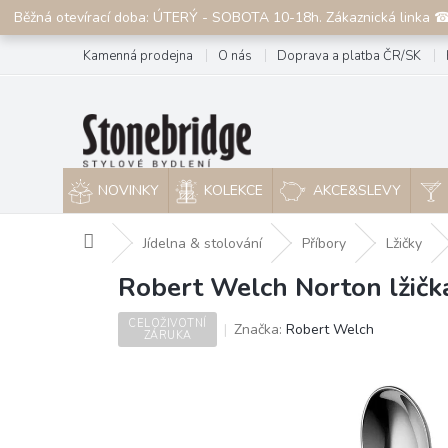
Přejít
Běžná otevírací doba: ÚTERÝ - SOBOTA 10-18h. Zákaznická linka 
na
obsah
Kamenná prodejna
O nás
Doprava a platba ČR/SK
NOVINKY
KOLEKCE
AKCE&SLEVY
Domů
Jídelna & stolování
Příbory
Lžičky
Robert Welch Norton lžičk
CELOŽIVOTNÍ
Značka:
Robert Welch
ZÁRUKA