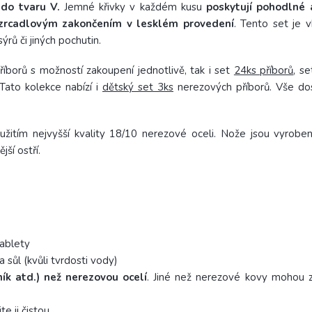
 do tvaru V.
Jemné křivky v každém kusu
poskytují pohodlné 
zrcadlovým zakončením v lesklém provedení
. Tento set je v
sýrů či jiných pochutin.
říborů s možností zakoupení jednotlivě, tak i set
24ks příborů
, s
 Tato kolekce nabízí i
dětský set 3ks
nerezových příborů. Vše do
použitím nejvyšší kvality 18/10 nerezové oceli. Nože jsou vyrobe
ší ostří.
tablety
 sůl (kvůli tvrdosti vody)
ník atd.) než nerezovou ocelí
. Jiné než nerezové kovy mohou z
te ji čistou