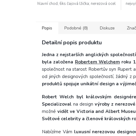
hlavní chod, 6ks čajová lžička; nerezová ocel
nejvyš
18/10...
Popis
Podobné (8)
Diskuze
Znač
Detailní popis produktu
Jedna z nejstarších anglických společnost
byla založena
Robertem Welchem
roku 1
společnost na starost Robertův syn Rupert a 
od jiných designových společností, žádný z 
produktů spojuje unikátní design a výjimeč
Robert Welch byl královským designérem
Specializoval
na design
výroby z nerezové 
možné
vidět ve Victoria and Albert Muse
Světové celebrity a členové královských ro
Nabízíme Vám
luxusní nerezovou designov