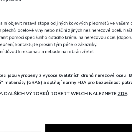
na ní objevit rezavá stopa od jiných kovových předmětů ve vašem
ých plechů, ocelové vlny nebo náčiní z jiných než nerezové oceli.
Našt
tranit pomocí speciálního čisticího krému na nerezovou ocel (dop
lepšení, kontaktujte prosím tým péče o zákazníky.
ní důvod k reklamaci a nebude na ni brán zřetel.
li jsou vyrobeny z vysoce kvalitních druhů nerezové oceli, k
“ materiály (GRAS) a splňují normy FDA pro bezpečnost potra
Z A DALŠÍCH VÝROBKŮ ROBERT WELCH NALEZNETE
ZDE
.