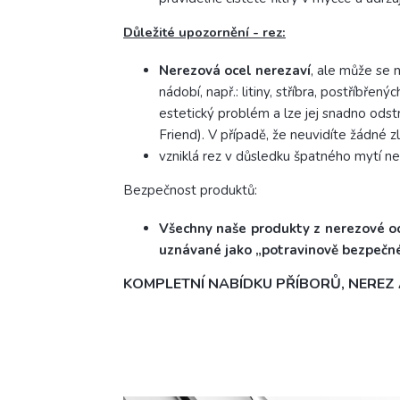
Důležité upozornění - rez:
Nerezová ocel nerezaví
, ale může se 
nádobí, např.: litiny, stříbra, postříbřen
estetický problém a lze jej snadno ods
Friend).
V případě, že neuvidíte žádné z
vzniklá rez v důsledku špatného mytí ne
Bezpečnost produktů:
Všechny naše produkty z nerezové oce
uznávané jako „potravinově bezpečné
KOMPLETNÍ NABÍDKU PŘÍBORŮ, NERE