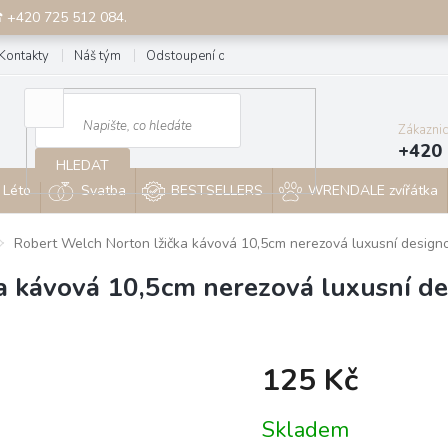
☎ +420 725 512 084.
Kontakty
Náš tým
Odstoupení od smlouvy
Blog
Zákazni
+420 
HLEDAT
Léto
Svatba
BESTSELLERS
WRENDALE zvířátka
Robert Welch Norton lžička kávová 10,5cm nerezová luxusní design
a kávová 10,5cm nerezová luxusní d
125 Kč
Měrná
Skladem
cena: