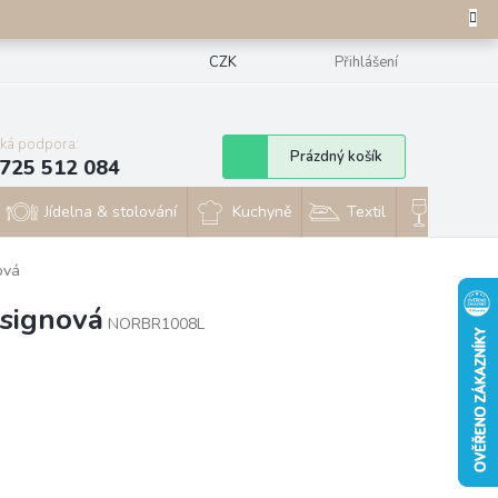
CZK
Přihlášení
cká podpora:
Nákupní
Prázdný košík
725 512 084
košík
Jídelna & stolování
Kuchyně
Textil
Sklo & 
ová
esignová
NORBR1008L