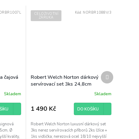
ORBR1007L
Kód:
NORBR1088V/3
CELOŽIVOTNÍ
ZÁRUKA
Další
a čajová
Robert Welch Norton dárkový
produkt
servírovací set 3ks 24,8cm
nerezový luxusní designový
Skladem
Skladem
1 490 Kč
ŠÍKU
DO KOŠÍKU
signová
Robert Welch Norton luxusní dárkový set
,5cm, Ø
3ks nerez servírovacích příborů 2ks lžíce +
ší kvality,
1ks vidlička; nerezová ocel 18/10 nejvyšší