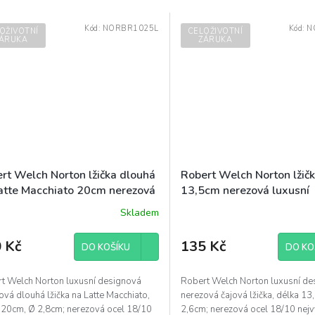
Kód:
NORBR1025L
Kód:
N
OŽIVOTNÍ
CELOŽIVOTNÍ
ÁRUKA
ZÁRUKA
rt Welch Norton lžička dlouhá
Robert Welch Norton lžičk
atte Macchiato 20cm nerezová
13,5cm nerezová luxusní
sní designová
designová
Skladem
 Kč
135 Kč
DO KOŠÍKU
DO KO
t Welch Norton luxusní designová
Robert Welch Norton luxusní de
ová dlouhá lžička na Latte Macchiato,
nerezová čajová lžička, délka 13
 20cm, Ø 2,8cm; nerezová ocel 18/10
2,6cm; nerezová ocel 18/10 nejvyš