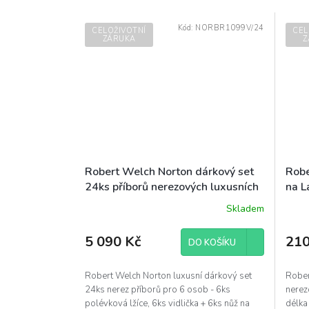
Kód:
NORBR1099V/24
CELOŽIVOTNÍ
CEL
ZÁRUKA
Z
Robert Welch Norton dárkový set
Robe
24ks příborů nerezových luxusních
na L
designových
luxu
Skladem
5 090 Kč
210
DO KOŠÍKU
Robert Welch Norton luxusní dárkový set
Rober
24ks nerez příborů pro 6 osob - 6ks
nerez
polévková lžíce, 6ks vidlička + 6ks nůž na
délka