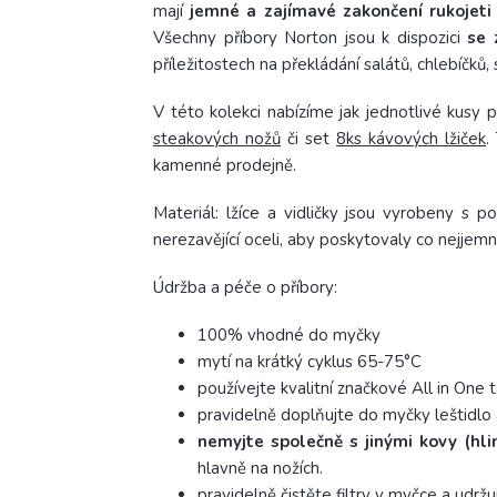
mají
jemné a zajímavé zakončení rukojeti
Všechny příbory Norton jsou k dispozici
se 
příležitostech na překládání salátů, chlebíčků, 
V této kolekci nabízíme jak jednotlivé kusy p
steakových nožů
či set
8ks kávových lžiček
.
kamenné prodejně.
Materiál: lžíce a vidličky jsou vyrobeny s 
nerezavějící oceli, aby poskytovaly co nejjemněj
Údržba a péče o příbory:
100% vhodné do myčky
mytí na krátký cyklus 65-75°C
používejte kvalitní značkové All in One 
pravidelně doplňujte do myčky leštidlo a
nemyjte společně s jinými kovy (hli
hlavně na nožích.
pravidelně čistěte filtry v myčce a udržuj