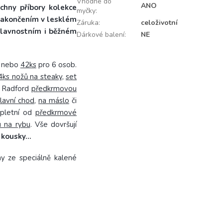
Vhodné do
ANO
hny příbory kolekce
myčky
:
akončením v lesklém
Záruka
:
celoživotní
 slavnostním i běžném
Dárkové balení
:
NE
nebo
42ks
pro 6 osob.
4ks nožů na steaky
,
set
it Radford
předkrmovou
lavní chod
,
na máslo
či
mpletní od
předkrmové
ku na rybu
. Vše dovršují
 kousky...
ny ze speciálně kalené