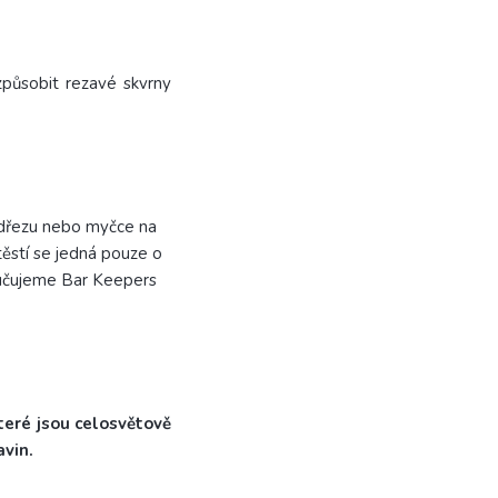
působit rezavé skvrny
 dřezu nebo myčce na
ěstí se jedná pouze o
oručujeme Bar Keepers
teré jsou celosvětově
vin.