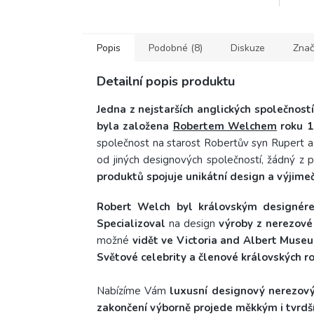
zakončením v...
zakon
Popis
Podobné (8)
Diskuze
Znač
Detailní popis produktu
Jedna z nejstarších anglických společnost
byla založena
Robertem Welchem
roku 1
společnost na starost Robertův syn Rupert a 
od jiných designových společností, žádný z 
produktů spojuje unikátní design a výjimeč
Robert Welch byl královským designérem
Specializoval
na design
výroby z nerezové 
možné
vidět ve Victoria and Albert Muse
Světové celebrity a členové královských ro
Nabízíme Vám
luxusní designový nerezový
zakončení výborně projede měkkým i tvrd