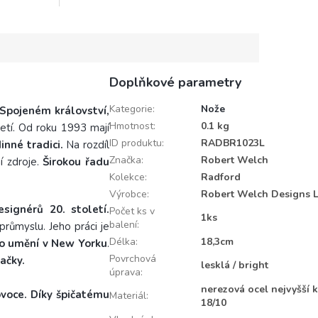
18/10...
Doplňkové parametry
Kategorie
:
Nože
 Spojeném království,
Hmotnost
:
0.1 kg
tí. Od roku 1993 mají
ID produktu
:
RADBR1023L
inné tradici.
Na rozdíl
Značka
:
Robert Welch
 zdroje.
Širokou řadu
Kolekce
:
Radford
Výrobce
:
Robert Welch Designs L
ignérů 20. století.
Počet ks v
1ks
balení
:
růmyslu. Jeho práci je
Délka
:
18,3cm
o umění v New Yorku
.
Povrchová
ačky.
lesklá / bright
úprava
:
nerezová ocel nejvyšší k
ovoce. Díky špičatému
Materiál
:
18/10