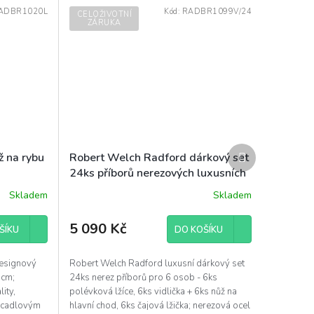
ADBR1020L
Kód:
RADBR1099V/24
CELOŽIVOTNÍ
ZÁRUKA
Další
 na rybu
Robert Welch Radford dárkový set
produkt
24ks příborů nerezových luxusních
designových
Skladem
Skladem
5 090 Kč
ŠÍKU
DO KOŠÍKU
designový
Robert Welch Radford luxusní dárkový set
9cm;
24ks nerez příborů pro 6 osob - 6ks
ity,
polévková lžíce, 6ks vidlička + 6ks nůž na
zrcadlovým
hlavní chod, 6ks čajová lžička; nerezová ocel