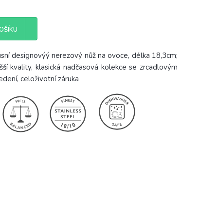
OŠÍKU
sní designovýý nerezový nůž na ovoce, délka 18,3cm;
ší kvality, klasická nadčasová kolekce se zrcadlovým
dení, celoživotní záruka