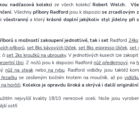
ickou nadčasová kolekci
ze všech kolekcí
Robert Welch. Všec
ončení.
Všechny
příbory Radford
jsou k dispozici
se zrcadlovým z
i všestranný
a který
krásně doplní jakýkoliv styl jídelny při
říborů s možností zakoupení jednotlivě, tak i set
Radford
24ks
cích příborů
,
set 8ks kávových lžiček
,
set 8ks espresso lžiček
,
set 
 či
set 2ks kroužků na ubrousky
. V jednotlivých kusech lze zakop
ezertní lžici
. Z nožů jsou k dispozici Radford
nůž předkrmový
, na
h
tný
nůž na steak
nebo
na rybu
. Radford vidličky jsou taktéž ko
u řezačku
se zesíleným bočním hrotem na moučník, až po
vidlič
 na horčiči
.
Kolekce je opravdu široká a skrývá i další originální
oužitím nejvyšší kvality 18/10 nerezové oceli. Nože jsou vyrobe
ší ostří.