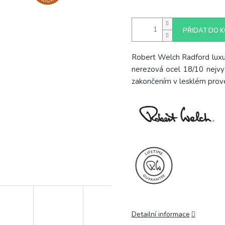
PŘIDAT DO K
Robert Welch Radford luxu
nerezová ocel 18/10 nejvyš
zakončením v lesklém prove
Detailní informace