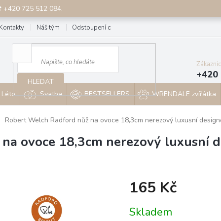
☎ +420 725 512 084.
Kontakty
Náš tým
Odstoupení od smlouvy
Blog
Zákazni
+420 
HLEDAT
Léto
Svatba
BESTSELLERS
WRENDALE zvířátka
Robert Welch Radford nůž na ovoce 18,3cm nerezový luxusní design
 na ovoce 18,3cm nerezový luxusní 
165 Kč
Měrná
Skladem
cena: