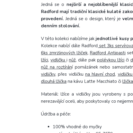
Jedná se o
nejširší a nejoblíbenější klas
Radford mají tradiční klasické kulaté zak
provedení.
Jedná se o design, který je
velm
denním stolování.
V této kolekci nabízíme jak
jednotlivé kusy p
Kolekce nabízí dále Radford
set 3ks servírova
6ks zmrzlinových lžiček
,
Radford Antipasti
set
lžíci
,
vidličku
i
nůž
, dále pak
polévkou lžíci
či
d
nůž na roztírán
í pomázánek nebo samosta
vidličky
, přes vidličku
na hlavní chod
,
vidličk
dlouhá lžička
na kávu Latte Macchiato či
lžička
Materiál:
lžíce a vidličky jsou vyrobeny s p
nerezavějící oceli, aby poskytovaly co nejjemněj
Údržba a péče:
100% vhodné do myčky