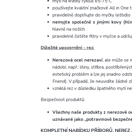
mytí na krátký cyklus 65-75°C
používejte kvalitní značkové All in One 
pravidelně doplňujte do myčky leštidlo a
nemyjte společně s jinými kovy (hli
hlavně na nožích.
pravidelně čistěte filtry v myčce a udržuj
Důležité upozornění - rez:
Nerezová ocel nerezaví
, ale může se 
nádobí, např.: litiny, stříbra, postříbřen
estetický problém a lze jej snadno ods
Friend).
V případě, že neuvidíte žádné z
vzniklá rez v důsledku špatného mytí ne
Bezpečnost produktů:
Všechny naše produkty z nerezové oce
uznávané jako „potravinově bezpečné
KOMPLETNÍ NABÍDKU PŘÍBORŮ, NERE