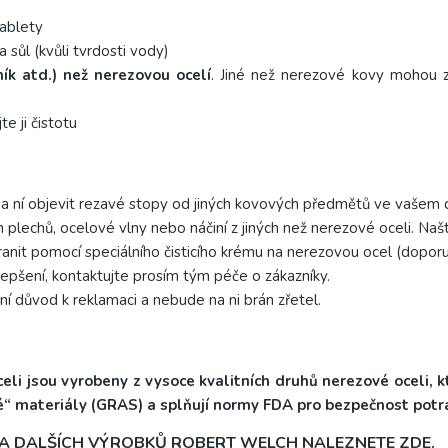
tablety
 sůl (kvůli tvrdosti vody)
ník atd.) než nerezovou ocelí
. Jiné než nerezové kovy mohou z
te ji čistotu
na ní objevit rezavé stopy od jiných kovových předmětů ve vašem
ých plechů, ocelové vlny nebo náčiní z jiných než nerezové oceli.
Našt
tranit pomocí speciálního čisticího krému na nerezovou ocel (dop
lepšení, kontaktujte prosím tým péče o zákazníky.
ní důvod k reklamaci a nebude na ni brán zřetel.
li jsou vyrobeny z vysoce kvalitních druhů nerezové oceli, k
“ materiály (GRAS) a splňují normy FDA pro bezpečnost potra
Z A DALŠÍCH VÝROBKŮ ROBERT WELCH NALEZNETE
ZDE
.