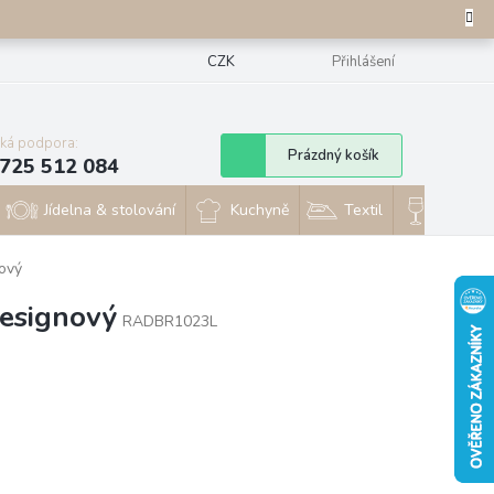
CZK
Přihlášení
cká podpora:
Nákupní
Prázdný košík
725 512 084
košík
Jídelna & stolování
Kuchyně
Textil
Sklo & 
ový
designový
RADBR1023L