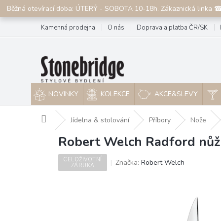
Přejít
Běžná otevírací doba: ÚTERÝ - SOBOTA 10-18h. Zákaznická linka 
na
obsah
Kamenná prodejna
O nás
Doprava a platba ČR/SK
NOVINKY
KOLEKCE
AKCE&SLEVY
Domů
Jídelna & stolování
Příbory
Nože
Robert Welch Radford nůž
CELOŽIVOTNÍ
Značka:
Robert Welch
ZÁRUKA