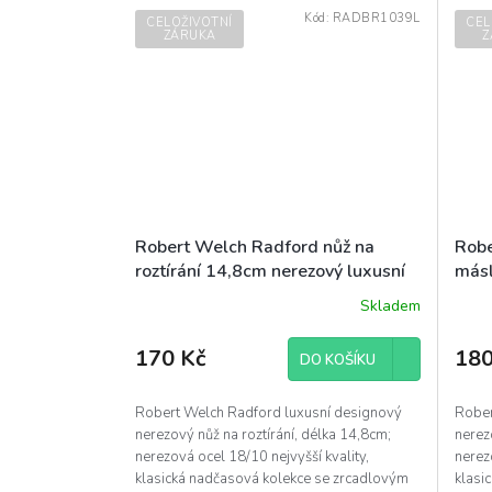
Kód:
RADBR1039L
CELOŽIVOTNÍ
CEL
ZÁRUKA
Z
Robert Welch Radford nůž na
Robe
roztírání 14,8cm nerezový luxusní
másl
designový
desi
Skladem
170 Kč
180
DO KOŠÍKU
Robert Welch Radford luxusní designový
Rober
nerezový nůž na roztírání, délka 14,8cm;
nerez
nerezová ocel 18/10 nejvyšší kvality,
nerez
klasická nadčasová kolekce se zrcadlovým
klasi