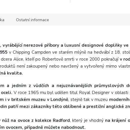
čením v...
zakončením v...
ka
Ostatní informace
í, vyrábějící nerezové příbory a luxusní designové doplňky ve
955
v Chipping Campden ve starém mlýně na hedvábí z 18. stole
dcera Alice, kteří po Robertově smrti v roce 2000 pokračují
v rod
produktů není zakoupený nebo navržený a vytvořený mimo vlastní
ná kvalita.
 a jedním z vůdčích a nejuznávanějších průmyslových des
oceli.
V roce 1965 mu byl udělen titul Royal Designer v oblasti p
um i v britském muzeu v Londýně
, stejně tak v muzeu
moderníh
din patří mezi zákazníky této oblíbené a prestižní anglické zn
 nůž na ovoce z kolekce Radford
, který je vhodný
na krájení 
ším ovocem, případně můžete nabodnout.