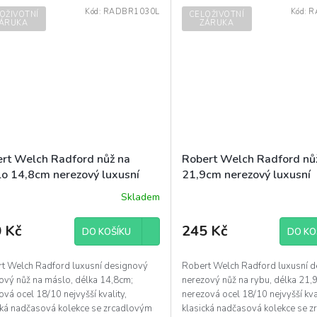
Kód:
RADBR1030L
Kód:
R
OŽIVOTNÍ
CELOŽIVOTNÍ
ÁRUKA
ZÁRUKA
rt Welch Radford nůž na
Robert Welch Radford nůž
o 14,8cm nerezový luxusní
21,9cm nerezový luxusní
gnový
designový
Skladem
 Kč
245 Kč
DO KOŠÍKU
DO KO
t Welch Radford luxusní designový
Robert Welch Radford luxusní 
ový nůž na máslo, délka 14,8cm;
nerezový nůž na rybu, délka 21,
ová ocel 18/10 nejvyšší kvality,
nerezová ocel 18/10 nejvyšší kval
cká nadčasová kolekce se zrcadlovým
klasická nadčasová kolekce se 