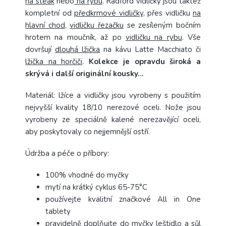
na steak
nebo
na rybu
. Radford vidličky jsou taktéž
kompletní od
předkrmové vidličky
, přes vidličku
na
hlavní chod
,
vidličku řezačku
se zesíleným bočním
hrotem na moučník, až po
vidličku na rybu
. Vše
dovršují
dlouhá lžička
na kávu Latte Macchiato či
lžička na horčiči
.
Kolekce je opravdu široká a
skrývá i další originální kousky...
Materiál: lžíce a vidličky jsou vyrobeny s použitím
nejvyšší kvality 18/10 nerezové oceli. Nože jsou
vyrobeny ze speciálně kalené nerezavějící oceli,
aby poskytovaly co nejjemnější ostří.
Údržba a péče o příbory:
100% vhodné do myčky
mytí na krátký cyklus 65-75°C
používejte kvalitní značkové All in One
tablety
pravidelně doplňujte do myčky leštidlo a sůl