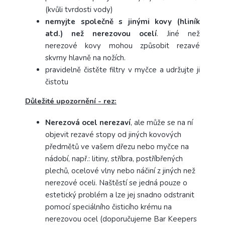
(kvůli tvrdosti vody)
nemyjte společně s jinými kovy (hliník
atd.) než nerezovou ocelí
. Jiné než
nerezové kovy mohou způsobit rezavé
skvrny hlavně na nožích.
pravidelně čistěte filtry v myčce a udržujte ji
čistotu
Důležité upozornění - rez:
Nerezová ocel nerezaví
, ale může se na ní
objevit rezavé stopy od jiných kovových
předmětů ve vašem dřezu nebo myčce na
nádobí, např.: litiny, stříbra, postříbřených
plechů, ocelové vlny nebo náčiní z jiných než
nerezové oceli.
Naštěstí se jedná pouze o
estetický problém a lze jej snadno odstranit
pomocí speciálního čisticího krému na
nerezovou ocel (doporučujeme Bar Keepers