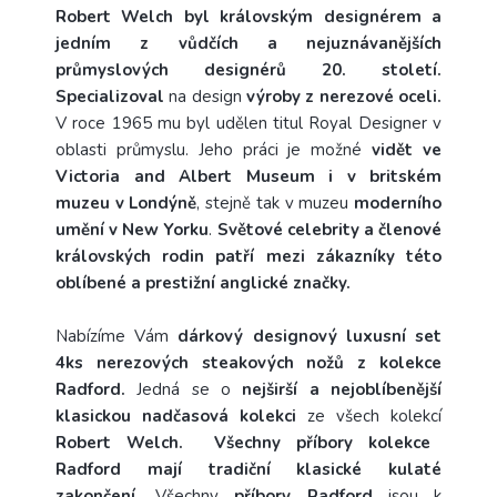
Robert Welch byl královským designérem a
jedním z vůdčích a nejuznávanějších
průmyslových designérů 20. století.
Specializoval
na design
výroby z nerezové oceli.
V roce 1965 mu byl udělen titul Royal Designer v
oblasti průmyslu. Jeho práci je možné
vidět ve
Victoria and Albert Museum i v britském
muzeu v Londýně
, stejně tak v muzeu
moderního
umění v New Yorku
.
Světové celebrity a členové
královských rodin patří mezi zákazníky této
oblíbené a prestižní anglické značky.
Nabízíme Vám
dárkový designový luxusní set
4ks nerezových steakových nožů z kolekce
Radford
.
Jedná se o
nejširší a nejoblíbenější
klasickou nadčasová kolekci
ze všech kolekcí
Robert Welch. Všechny příbory kolekce
Radford mají tradiční klasické kulaté
zakončení.
Všechny
příbory Radford
jsou k