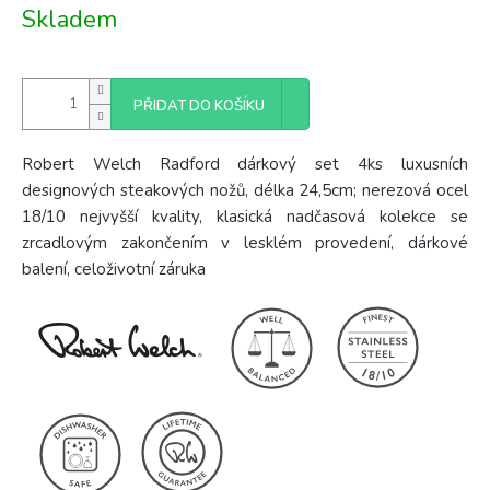
Měrná
Skladem
cena:
PŘIDAT DO KOŠÍKU
Robert Welch Radford dárkový set 4ks luxusních
designových steakových nožů, délka 24,5cm; nerezová ocel
18/10 nejvyšší kvality, klasická nadčasová kolekce se
zrcadlovým zakončením v lesklém provedení, dárkové
balení, celoživotní záruka