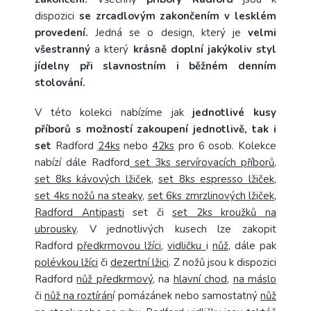
dispozici
se zrcadlovým zakončením v lesklém
provedení.
Jedná se o design, který je
velmi
všestranný
a který
krásně doplní jakýkoliv styl
jídelny při slavnostním i běžném denním
stolování.
V této kolekci nabízíme jak
jednotlivé kusy
příborů s možností zakoupení jednotlivě, tak i
set
Radford
24ks
nebo
42ks
pro 6 osob. Kolekce
nabízí dále Radford
set 3ks servírovacích příborů
,
set 8ks kávových lžiček
,
set 8ks espresso lžiček
,
set 4ks nožů na steaky
,
set 6ks zmrzlinových lžiček
,
Radford Antipasti
set či
set 2ks kroužků na
ubrousky
. V jednotlivých kusech lze zakopit
Radford
předkrmovou lžíci
,
vidličku
i
nůž
, dále pak
polévkou lžíci
či
dezertní lžici
. Z nožů jsou k dispozici
Radford
nůž předkrmový
, na
hlavní chod
,
na máslo
či
nůž na roztírán
í pomázánek nebo samostatný
nůž