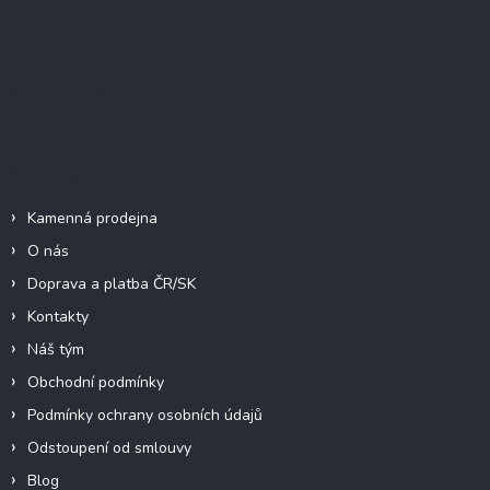
Z
á
p
a
Instagram
t
í
Informace pro vás
Kamenná prodejna
O nás
Doprava a platba ČR/SK
Kontakty
Náš tým
Obchodní podmínky
Podmínky ochrany osobních údajů
Odstoupení od smlouvy
Blog