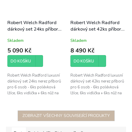
Robert Welch Radford
Robert Welch Radford
dárkový set 24ks příborů
dárkový set 42ks příborů
nerezových luxusních
nerezových luxusních
Skladem
Skladem
designových
designových
5 090 Kč
8 490 Kč
DO KOŠÍKU
DO KOŠÍKU
Robert Welch Radford luxusní
Robert Welch Radford luxusní
dárkový set 24ks nerez příborů
dárkový set 42ks nerez příborů
pro 6 osob - 6ks polévková
pro 6 osob - 6ks polévková
lžíce, 6ks vidlička + 6ks nůž na
lžíce, 6ks vidlička + 6ks nůž na
hlavní chod, 6ks čajová lžička;
hlavní chod, 6ks předkrmová
nerezová ocel 18/10...
vidlička + 6ks předkrmový...
ZOBRAZIT VŠECHNY SOUVISEJÍCÍ PRODUKTY