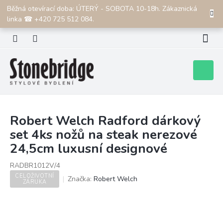
Přejít
Běžná otevírací doba: ÚTERÝ - SOBOTA 10-18h. Zákaznická
CZK
na
linka ☎ +420 725 512 084.
obsah
Nákupní
košík
Robert Welch Radford dárkový
set 4ks nožů na steak nerezové
24,5cm luxusní designové
RADBR1012V/4
CELOŽIVOTNÍ
Značka:
Robert Welch
ZÁRUKA