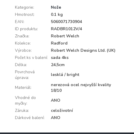
Kategorie
:
Nože
Hmotnost
:
0.1 kg
EAN
:
5060071730904
ID produktu
:
RADBR1012V/4
Značka
:
Robert Welch
Kolekce
:
Radford
Výrobce
:
Robert Welch Designs Ltd. (UK)
Počet ks v balení
:
sada 4ks
Délka
:
24,5cm
Povrchová
lesklá / bright
úprava
:
nerezová ocel nejvyšší kvality
Materiál
:
18/10
Vhodné do
ANO
myčky
:
Záruka
:
celoživotní
Dárkové balení
:
ANO