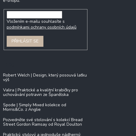
e-shopu.
Vložením e-mailu souhlasíte s
podmínkami ochrany osobních údajů
PŘIHLÁSIT SE
Blog
Robert Welch | Design, který posouvá laťku
výš
Valira | Praktické a kvalitní krabičky pro
uchovávání potravin ze Španělska
Spode | Simply Mixed kolekce od
Morris&Co. z Anglie
Pozvedněte své stolování s kolekcí Bread
Street Gordon Ramsay od Royal Doulton
Praktický, stylový a jednoduše nádherný: