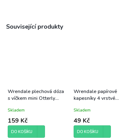
Související produkty
Wrendale plechová dóza
Wrendale papírové
s víčkem mini Otterly
kapesníky 4 vrstvé
Adorable vydry 9,5x6cm
Sleeping on the Job pes
Skladem
Skladem
a králík 21x21cm 10ks
159 Kč
49 Kč
DO KOŠÍKU
DO KOŠÍKU