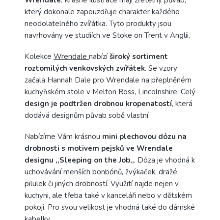
Wrendale
. Krásné ilustrace mají zřetelný půvab,
který dokonale zapouzdřuje charakter každého
neodolatelného zvířátka. Tyto produkty jsou
navrhovány ve studiích ve Stoke on Trent v Anglii.
Kolekce
Wrendale
nabízí
široký sortiment
roztomilých venkovských zvířátek
. Se vzory
začala Hannah Dale pro Wrendale na přeplněném
kuchyňském stole v Melton Ross, Lincolnshire. Celý
design je podtržen drobnou kropenatostí
, která
dodává designům půvab sobě vlastní.
Nabízíme Vám krásnou
mini plechovou dózu na
drobnosti s motivem pejsků ve Wrendale
designu ,,Sleeping on the Job,,
. Dóza je vhodná k
uchovávání menších bonbónů, žvýkaček, dražé,
pilulek či jiných drobností. Využití najde nejen v
kuchyni, ale třeba také v kanceláři nebo v dětském
pokoji. Pro svou velikost je vhodná také do dámské
kabelky.