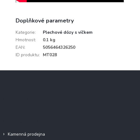
Doplňkové parametry
Kategorie
:
Plechové dózy s víčkem
Hmotnost
:
0.1 kg
EAN
:
5056464326250
ID produktu
:
MT028
Z
á
p
a
Instagram
t
í
Informace pro vás
Kamenná prodejna