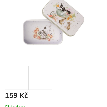
159 Kč
Měrná