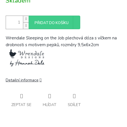
Skladem
cena:
PŘIDAT DO KOŠÍKU
Wrendale Sleeping on the Job plechová dóza s víčkem na
drobnosti s motivem pejsků, rozměry 9,5x6x2cm
Detailní informace
ZEPTAT SE
HLÍDAT
SDÍLET