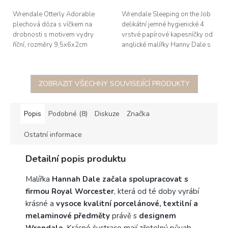
Wrendale Otterly Adorable
Wrendale Sleeping on the Job
plechová dóza s víčkem na
delikátní jemné hygienické 4
drobnosti s motivem vydry
vrstvé papírové kapesníčky od
říční, rozměry 9,5x6x2cm
anglické malířky Hanny Dale s
akvarelovou ilustrací pejska a
králíka, rozměry 21x21cm,...
ZOBRAZIT VŠECHNY SOUVISEJÍCÍ PRODUKTY
Popis
Podobné (8)
Diskuze
Značka
Ostatní informace
Detailní popis produktu
Malířka
Hannah Dale začala spolupracovat s
firmou Royal Worcester
, která od té doby vyrábí
krásné a
vysoce kvalitní porcelánové, textilní a
melaminové předměty
právě s
designem