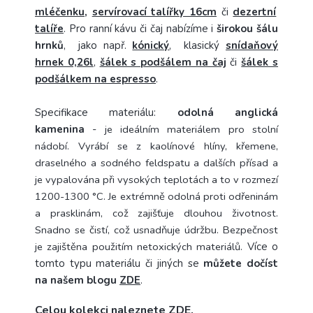
mléčenku
,
servírovací talířky 16cm
či
dezertní
talíře
. Pro ranní kávu či čaj nabízíme i
širokou šálu
hrnků
, jako např.
kónický
, klasický
snídaňový
hrnek 0,26l
,
šálek s podšálem na čaj
či
šálek s
podšálkem na espresso
.
Specifikace materiálu:
odolná anglická
kamenina
-
je ideálním materiálem pro stolní
nádobí. Vyrábí se z kaolínové hlíny, křemene,
draselného a sodného feldspatu a dalších přísad a
je vypalována při vysokých teplotách a to v rozmezí
1200-1300 °C.
Je extrémně odolná proti odřeninám
a prasklinám, což zajišťuje dlouhou životnost.
Snadno se čistí, což usnadňuje údržbu. Bezpečnost
je zajištěna použitím netoxických materiálů.
Více o
tomto typu materiálu či jiných se
můžete dočíst
na našem blogu
ZDE
.
Celou kolekci naleznete
ZDE
.