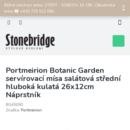
Přejít
Běžná otevírací doba: ÚTERÝ - SOBOTA 10-18h. Zákaznická
CZK
na
linka ☎ +420 725 512 084.
obsah
Nákupní
košík
Portmeirion Botanic Garden
servírovací mísa salátová střední
hluboká kulatá 26x12cm
Náprstník
BG45050
Značka:
Portmeirion