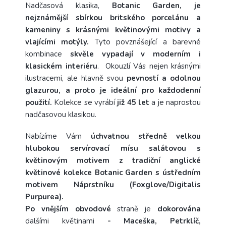
Nadčasová klasika,
Botanic Garden, je
nejznámější sbírkou britského porcelánu a
kameniny s krásnými květinovými motivy a
vlajícími motýly.
Tyto povznášející a barevné
kombinace
skvěle vypadají
v moderním i
klasickém interiéru
.
Okouzlí Vás nejen krásnými
ilustracemi, ale hlavně svou
pevností a odolnou
glazurou, a proto je ideální pro každodenní
použití.
Kolekce se vyrábí
již 45 let
a je naprostou
nadčasovou klasikou.
Nabízíme Vám
úchvatnou středně velkou
hlubokou
servírovací mísu salátovou s
květinovým motivem z tradiční anglické
květinové kolekce Botanic Garden
s ústředním
motivem Náprstníku (Foxglove/Digitalis
Purpurea).
Po vnějším obvodové
straně je
dokorována
dalšími květinami
- Maceška, Petrklíč,