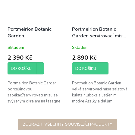
Portmeirion Botanic
Portmeirion Botanic
Garden
Garden servírovací mísa
zapékací/servírovací
salátová velká hluboká
Skladem
Skladem
mísa na lasagne
kulatá 28x13cm Azalka
36,5x26,5cm Hrachor
2 390 Kč
2 890 Kč
DO KOŠÍKU
DO KOŠÍKU
Portmeirion Botanic Garden
Portmeirion Botanic Garden
porcelánovou
velká servírovací mísa salátová
zapékací/servírovací mísu se
kulatá hluboká s ústřením
zvýšeným okrajem na lasagne
motive Azalky a dalšími
s motivem Hrachoru (Sweet
květinovými motivy po obvodu,
Pea/Lathyrus Odoratus), délka
průměr 28cm, výška 13cm;
36,5cm, šířka 26,5cm,...
odolná...
ZOBRAZIT VŠECHNY SOUVISEJÍCÍ PRODUKTY