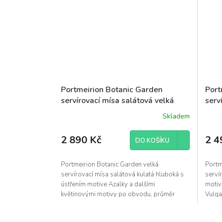
Portmeirion Botanic Garden
Port
servírovací mísa salátová velká
serv
hluboká kulatá 28x13cm Azalka
Šeří
Skladem
2 890 Kč
2 4
DO KOŠÍKU
Portmeirion Botanic Garden velká
Portm
servírovací mísa salátová kulatá hluboká s
serví
ústřením motive Azalky a dalšími
motiv
květinovými motivy po obvodu, průměr
Vulga
28cm, výška 13cm; odolná...
anglic