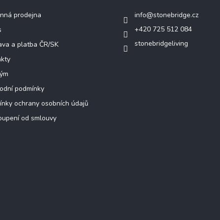
nná prodejna
info
@
stonebridge.cz
+420 725 512 084
s
stonebridgeliving
va a platba ČR/SK
kty
tým
odní podmínky
nky ochrany osobních údajů
oupení od smlouvy