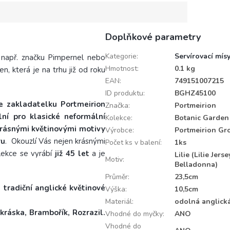
Doplňkové parametry
Kategorie
:
Servírovací mís
 např. značku Pimpernel nebo
Hmotnost
:
0.1 kg
, která je na trhu již od roku
EAN
:
749151007215
ID produktu
:
BGHZ45100
je zakladatelku Portmeirion
Značka
:
Portmeirion
lní pro klasické neformální
Kolekce
:
Botanic Garden
krásnými květinovými motivy
Výrobce
:
Portmeirion Gr
ru
.
Okouzlí Vás nejen krásnými
Počet ks v balení
:
1ks
ekce se vyrábí
již 45 let
a je
Lilie (Lilie Jers
Motiv
:
Belladonna)
Průměr
:
23,5cm
tradiční anglické květinové
Výška
:
10,5cm
Materiál
:
odolná anglick
áska, Brambořík, Rozrazil.
Vhodné do myčky
:
ANO
Vhodné do