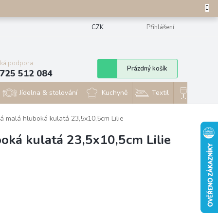
CZK
Přihlášení
cká podpora:
Nákupní
Prázdný košík
725 512 084
košík
Jídelna & stolování
Kuchyně
Textil
Sklo & 
vá malá hluboká kulatá 23,5x10,5cm Lilie
oká kulatá 23,5x10,5cm Lilie