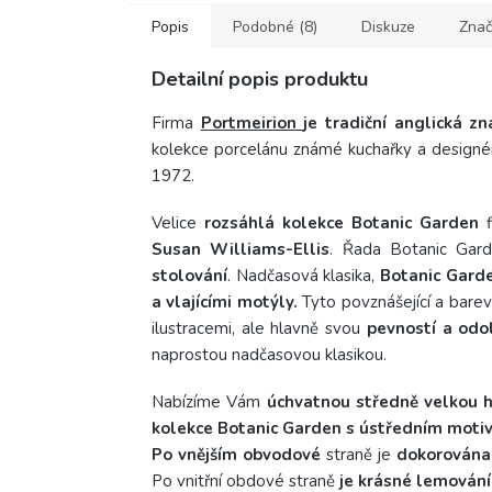
Popis
Podobné (8)
Diskuze
Znač
Detailní popis produktu
Firma
Portmeirion
je tradiční anglická zn
kolekce porcelánu známé kuchařky a designérk
1972.
Velice
rozsáhlá kolekce Botanic Garden
f
Susan Williams-Ellis
. Řada Botanic Gar
stolování
.
Nadčasová klasika,
Botanic Garde
a vlajícími motýly.
Tyto povznášející a bar
ilustracemi, ale hlavně svou
pevností a odol
naprostou nadčasovou klasikou.
Nabízíme Vám
úchvatnou středně velkou 
kolekce Botanic Garden
s ústředním motiv
Po vnějším obvodové
straně je
dokorována
Po vnitřní obdové straně
je krásné lemování