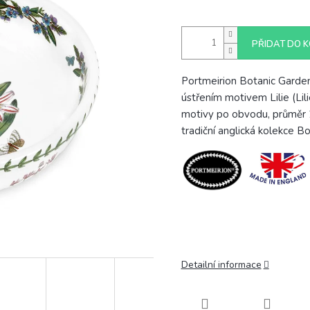
PŘIDAT DO K
Portmeirion Botanic Garden
ústřením motivem Lilie (Lil
motivy po obvodu, průměr 2
tradiční anglická kolekce B
Detailní informace