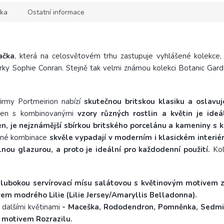
ka
Ostatní informace
ačka
, která na celosvětovém trhu zastupuje vyhlášené kolekce,
y Sophie Conran. Stejně tak velmi známou kolekci Botanic Garden
irmy Portmeirion nabízí
skutečnou britskou klasiku a oslavu
den s kombinovanými
vzory různých rostlin a květin je ideá
n, je nejznámější sbírkou britského porcelánu a kameniny s 
evné kombinace
skvěle vypadají
v moderním i klasickém interié
nou glazurou, a proto je ideální pro každodenní použití.
Kol
hlubokou
servírovací mísu salátovou s květinovým motivem z 
em modrého Lilie (Lilie Jersey/Amaryllis Belladonna).
dalšími květinami
- Maceška, Rododendron, Pomněnka, Sedmikr
 motivem Rozrazilu.