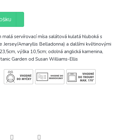
OŠÍKU
 malá servírovací mísa salátová kulatá hluboká s
ie Jersey/Amaryllis Belladonna) a dalšími květinovými
3,5cm, výška 10,5cm; odolná anglická kamenina,
otanic Garden od Susan Williams-Ellis