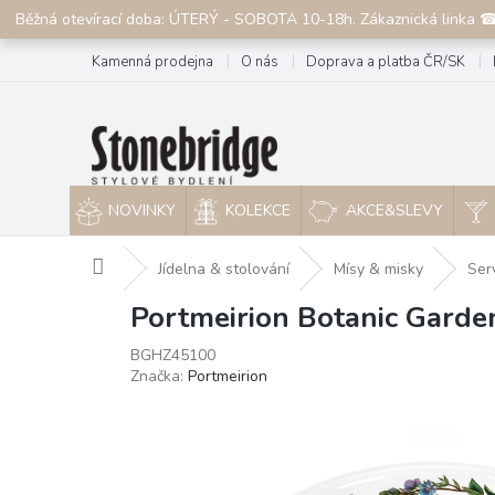
Přejít
Běžná otevírací doba: ÚTERÝ - SOBOTA 10-18h. Zákaznická linka 
na
obsah
Kamenná prodejna
O nás
Doprava a platba ČR/SK
NOVINKY
KOLEKCE
AKCE&SLEVY
Domů
Jídelna & stolování
Mísy & misky
Ser
Portmeirion Botanic Garden
BGHZ45100
Značka:
Portmeirion