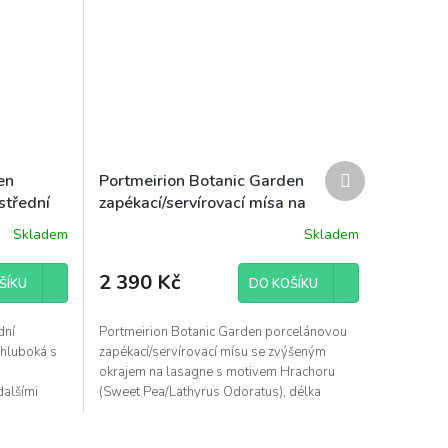
Další
en
Portmeirion Botanic Garden
produkt
střední
zapékací/servírovací mísa na
Náprstník
lasagne 36,5x26,5cm Hrachor
Skladem
Skladem
2 390 Kč
ŠÍKU
DO KOŠÍKU
dní
Portmeirion Botanic Garden porcelánovou
 hluboká s
zapékací/servírovací mísu se zvýšeným
okrajem na lasagne s motivem Hrachoru
dalšími
(Sweet Pea/Lathyrus Odoratus), délka
.
36,5cm, šířka 26,5cm,...