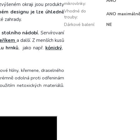
ANO
mikrovlnky
:
výšeném okraji jsou produkty
Vhodné do
ném designu je lze úhledně
ANO maximálně
trouby
:
ké zahrady.
Dárkové balení
:
NE
 stolního nádobí.
Servírovaní
Šeříkem
a další.
Z menších kusů
lu hrnků
, jako např.
kónický
,
nové hlíny, křemene, draselného
trémně odolná proti odřeninám
použitím netoxických materiálů.