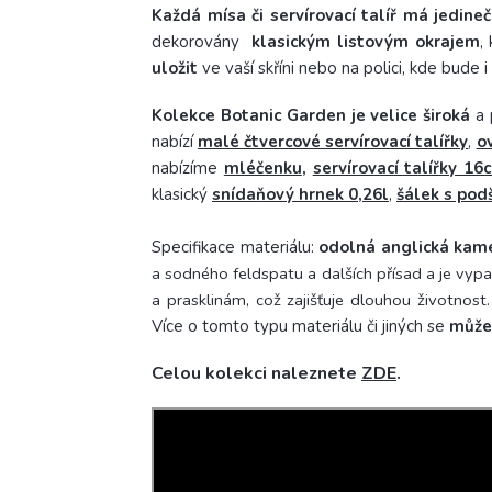
Každá mísa či servírovací talíř má jedine
dekorovány
klasickým listovým okrajem
,
uložit
ve vaší skříni nebo na polici, kde bude 
Kolekce Botanic Garden je velice široká
a 
nabízí
malé čtvercové servírovací talířky
,
o
nabízíme
mléčenku
,
servírovací talířky 16
klasický
snídaňový hrnek 0,26l
,
šálek s pod
Specifikace materiálu:
odolná anglická kam
a sodného feldspatu a dalších přísad a je vy
a prasklinám, což zajišťuje dlouhou životnost
Více o tomto typu materiálu či jiných se
může
Celou kolekci naleznete
ZDE
.