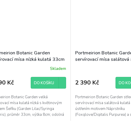
meirion Botanic Garden
Portmeirion Botanic Gard
írovací mísa nízká kulatá 33cm
servírovací mísa salátová 
k
hluboká kulatá 26x12cm 
Skladem
90 Kč
2 390 Kč
DO KOŠÍKU
DO KO
eirion Botanic Garden velká
Portmeirion Botanic Garden stře
rovací mísa kulatá nízká s květinovým
servírovací mísa salátová kulatá
em Šeříku (Garden Lilac/Syringa
ústřením motivem Náprstníku
ris), průměr 33cm, výška 8cm; odolná
(Foxglove/Digitalis Purpurea) a 
ká kamenina,...
květinovými motivy po obvodu,..