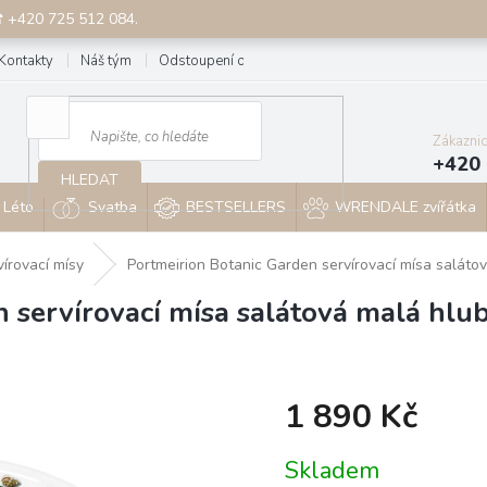
☎ +420 725 512 084.
Kontakty
Náš tým
Odstoupení od smlouvy
Blog
Zákazni
+420 
HLEDAT
Léto
Svatba
BESTSELLERS
WRENDALE zvířátka
vírovací mísy
Portmeirion Botanic Garden servírovací mísa saláto
 servírovací mísa salátová malá hlub
1 890 Kč
Měrná
Skladem
cena: