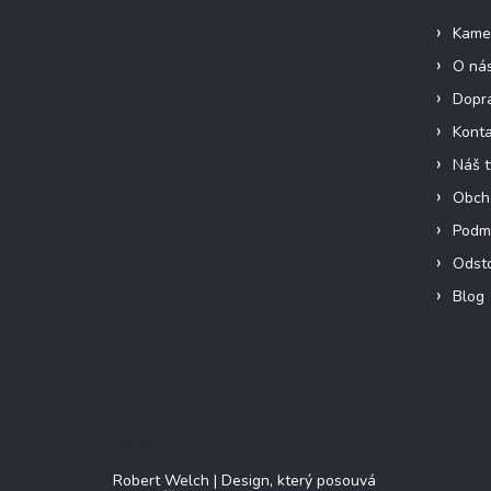
í
Kame
O ná
Dopra
Konta
Náš 
Obch
Podmí
Odst
Blog
Blog
Robert Welch | Design, který posouvá