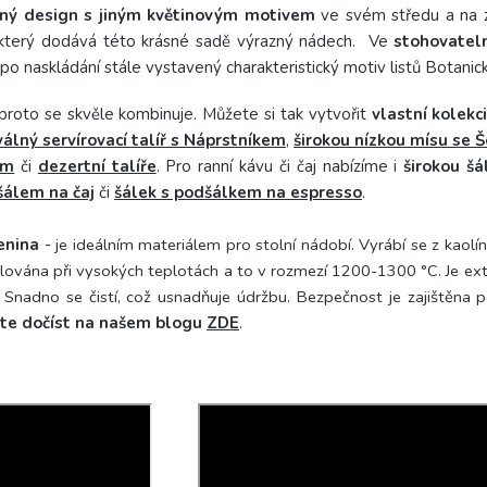
čný design
s jiným květinovým motivem
ve svém středu a na z
 který dodává této krásné sadě výrazný nádech.
Ve
stohovatel
i po naskládání stále vystavený charakteristický motiv listů Botanic
proto se skvěle kombinuje. Můžete si tak vytvořit
vlastní kolekci
válný servírovací talíř s Náprstníkem
,
širokou nízkou mísu se 
cm
či
dezertní talíře
. Pro ranní kávu či čaj nabízíme i
širokou šá
šálem na čaj
či
šálek s podšálkem na espresso
.
enina
-
je ideálním materiálem pro stolní nádobí. Vyrábí se z kaolí
palována při vysokých teplotách a to v rozmezí 1200-1300 °C.
Je ex
. Snadno se čistí, což usnadňuje údržbu. Bezpečnost je zajištěna 
te dočíst na našem blogu
ZDE
.