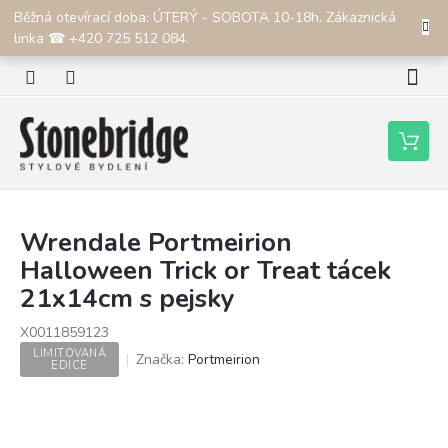
Přejít
Běžná otevírací doba: ÚTERÝ - SOBOTA 10-18h. Zákaznická
CZK
na
linka ☎ +420 725 512 084.
obsah
Nákupní
košík
Wrendale Portmeirion
Halloween Trick or Treat tácek
21x14cm s pejsky
X0011859123
LIMITOVANÁ
Značka:
Portmeirion
EDICE