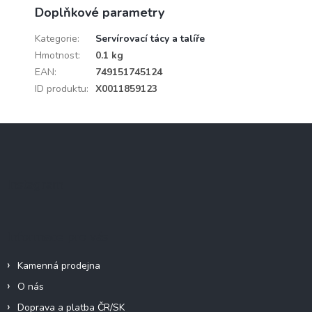
Doplňkové parametry
Kategorie
:
Servírovací tácy a talíře
Hmotnost
:
0.1 kg
EAN
:
749151745124
ID produktu
:
X0011859123
Z
á
p
a
Instagram
t
í
Informace pro vás
Kamenná prodejna
O nás
Doprava a platba ČR/SK