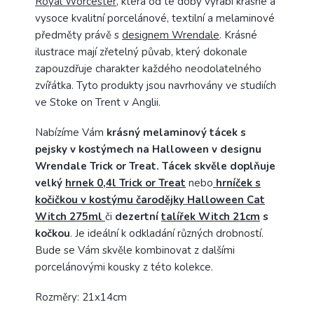
Royal Worcester
, která od té doby vyrábí krásné a
vysoce kvalitní porcelánové, textilní a melaminové
předměty právě s
designem Wrendale
. Krásné
ilustrace mají zřetelný půvab, který dokonale
zapouzdřuje charakter každého neodolatelného
zvířátka. Tyto produkty jsou navrhovány ve studiích
ve Stoke on Trent v Anglii.
Nabízíme Vám
krásný melaminový tácek s
pejsky v kostýmech na Halloween v designu
Wrendale Trick or Treat. Tácek skvěle doplňuje
velký
hrnek 0,4l Trick or Treat
nebo
h
rníček s
kočičkou v kostýmu čarodějky Halloween Cat
Witch 275ml
či
dezertní
talířek Witch 21cm
s
kočkou
. Je ideální k odkladání různých drobností.
Bude se Vám skvěle kombinovat z dalšími
porcelánovými kousky z této kolekce.
Rozměry: 21x14cm