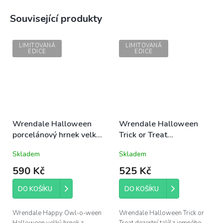
Související produkty
LIMITOVANÁ
LIMITOVANÁ
EDICE
EDICE
Wrendale Halloween
Wrendale Halloween
porcelánový hrnek velký
Trick or Treat
Happy Owl-o-ween se
porcelánový talíř
Skladem
Skladem
sovičkami 0,4l
dezertní s pejsky 21cm
590 Kč
525 Kč
DO KOŠÍKU
DO KOŠÍKU
Wrendale Happy Owl-o-ween
Wrendale Halloween Trick or
Halloween velký hrnek z
Treat dezertní talíř z jemného