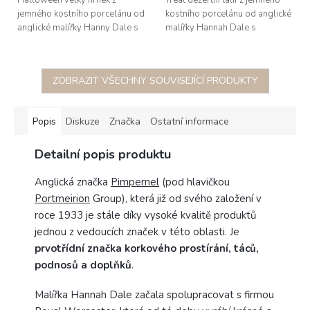
jemného kostního porcelánu od
kostního porcelánu od anglické
anglické malířky Hanny Dale s
malířky Hannah Dale s
akvarelovou ilustrací soviček,
akvarelovou ilustrací s pejsky v
obsah 0,4l; dárkově baleno
maskách, průměr 21cm
ZOBRAZIT VŠECHNY SOUVISEJÍCÍ PRODUKTY
Popis
Diskuze
Značka
Ostatní informace
Detailní popis produktu
Anglická značka
Pimpernel
(pod hlavičkou
Portmeirion
Group), která již od svého založení v
roce 1933 je stále díky vysoké kvalitě produktů
jednou z vedoucích značek v této oblasti. Je
prvotřídní značka korkového prostírání, táců,
podnosů a doplňků
.
Malířka Hannah Dale začala spolupracovat s firmou