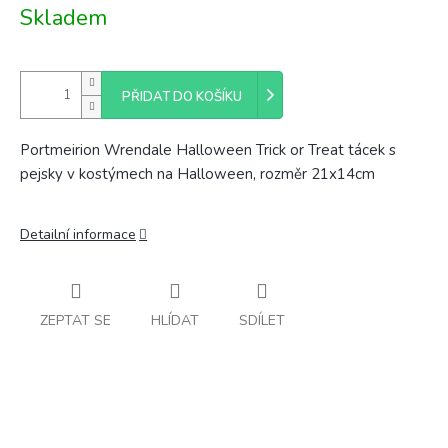
Měrná
Skladem
cena:
PŘIDAT DO KOŠÍKU
Portmeirion Wrendale Halloween Trick or Treat tácek s
pejsky v kostýmech na Halloween, rozměr 21x14cm
Detailní informace
ZEPTAT SE
HLÍDAT
SDÍLET