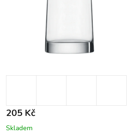
205 Kč
Měrná
Skladem
cena: