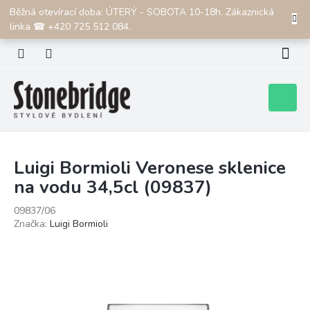
Přejít
Běžná otevírací doba: ÚTERÝ - SOBOTA 10-18h. Zákaznická
CZK
na
linka ☎ +420 725 512 084.
obsah
Nákupní
košík
Luigi Bormioli Veronese sklenice
na vodu 34,5cl (09837)
09837/06
Značka:
Luigi Bormioli