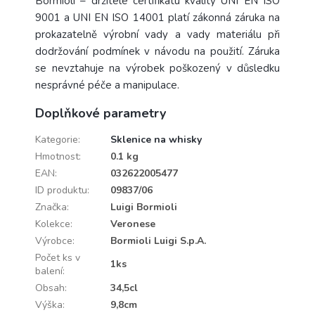
Bormioli – držitele certifikátu kvality UNI EN ISO
9001 a UNI EN ISO 14001 platí zákonná záruka na
prokazatelně výrobní vady a vady materiálu při
dodržování podmínek v návodu na použití. Záruka
se nevztahuje na výrobek poškozený v důsledku
nesprávné péče a manipulace.
Doplňkové parametry
Kategorie
:
Sklenice na whisky
Hmotnost
:
0.1 kg
EAN
:
032622005477
ID produktu
:
09837/06
Značka
:
Luigi Bormioli
Kolekce
:
Veronese
Výrobce
:
Bormioli Luigi S.p.A.
Počet ks v
1ks
balení
:
Obsah
:
34,5cl
Výška
:
9,8cm