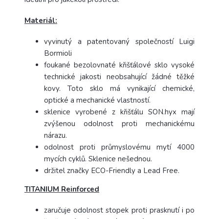
Materiál:
vyvinutý a patentovaný společností Luigi
Bormioli
foukané bezolovnaté křišťálové sklo vysoké
technické jakosti neobsahující žádné těžké
kovy. Toto sklo má vynikající chemické,
optické a mechanické vlastností.
sklenice vyrobené z křišťálu SON.hyx mají
zvýšenou odolnost proti mechanickému
nárazu.
odolnost proti průmyslovému mytí 4000
mycích cyklů. Sklenice nešednou.
držitel značky ECO-Friendly a Lead Free.
TITANIUM Reinforced
zaručuje odolnost stopek proti prasknutí i po