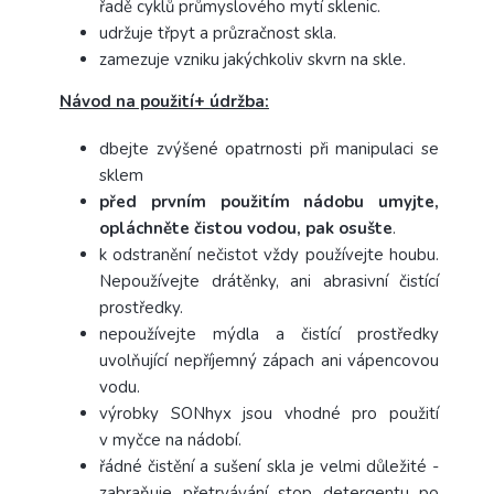
řadě cyklů průmyslového mytí sklenic.
udržuje třpyt a průzračnost skla.
zamezuje vzniku jakýchkoliv skvrn na skle.
Návod na použití+ údržba:
dbejte zvýšené opatrnosti při manipulaci se
sklem
před prvním použitím nádobu umyjte,
opláchněte čistou vodou, pak osušte
.
k odstranění nečistot vždy používejte houbu.
Nepoužívejte drátěnky, ani abrasivní čistící
prostředky.
nepoužívejte mýdla a čistící prostředky
uvolňující nepříjemný zápach ani vápencovou
vodu.
výrobky SONhyx jsou vhodné pro použití
v myčce na nádobí.
řádné čistění a sušení skla je velmi důležité -
zabraňuje přetrvávání stop detergentu po