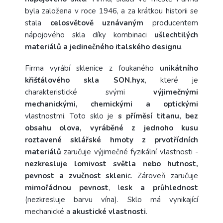
byla založena v roce 1946, a za krátkou historii se
stala
celosvětově uznávaným
producentem
nápojového skla díky kombinaci
ušlechtilých
materiálů a jedinečného italského designu
.
Firma vyrábí sklenice z foukaného
unikátního
křišťálového skla SON.hyx
, které je
charakteristické svými
výjimečnými
mechanickými, chemickými a optickými
vlastnostmi. Toto sklo je
s příměsí titanu, bez
obsahu olova, vyráběné z jednoho kusu
roztavené sklářské hmoty z prvotřídních
materiálů
zaručuje výjimečné fyzikální vlastnosti -
nezkresluje lomivost světla nebo hutnost,
pevnost a zvučnost skleni
c. Zároveň zaručuje
mimořádnou pevnost
, l
esk a průhlednost
(nezkresluje barvu vína). Sklo má vynikající
mechanické a
akustické vlastnosti
.