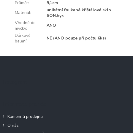
Průměr
:
9,1cm
unikátní foukané křišťálové sklo
Materiál
:
SON.hyx
Vhodné do
ANO
myčky
:
Dárkové
NE (ANO pouze při počtu 6ks)
balení
:
Z
á
p
a
Instagram
t
í
Informace pro vás
Kamenná prodejna
O nás