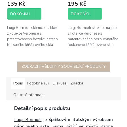
135 Kč
195 Kč
DO KOŠÍKU
DO KOŠÍKU
Luigi Bormioli sklenice na likér
Luigi Bormioli sklenice na juice
z kolekce Veronese z
z kolekce Veronese z
patentovaného bezolovnatého
patentovaného bezolovnatého
foukaného křišťálového skla
foukaného křišťálového skla
Son.hyx se výšenou odolností
Son.hyx se výšenou odolností
proti mechanickému nárazu s...
proti mechanickému nárazu s...
ZOBRAZIT VŠECHNY SOUVISEJÍCÍ PRODUKTY
Popis
Podobné (3)
Diskuze
Značka
Ostatní informace
Detailní popis produktu
Luigi Bormioli
je
špičkovým italským výrobcem
nápojového skla
. Firma, sídlící ve městě Parma