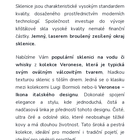
Sklenice jsou charakteristické vysokým standardem
kvality, dosaženého prostřednictvím moderních
technologií. Společnost investuje do vývoje
křišťálové skla vysoké kvality nemalé finanční
částky.
Jemný, laserem broušený zesílený okraj
sklenice.
Nabízíme Vám
populární sklenici na vodu či
whisky
z
kolekce Veronese, která je typická
svým oválným válcovitým tvarem
, hladkou
texturou sklenic s těším dnem
. Jedná se o klasiku
mezi kolekcemi Luigi Bormioli nebo-li
Veronese –
Ikona italského designu
. Dokonalé spojení
elegance a stylu, kde jednoduchá, čistá a
nadčasová linka je předností tohoto designu. Čisté,
ultra čiré a odolné sklo, které neobsahuje těžké
kovy a má dlouhou životnost. Tato široká a pestrá
kolekce, ideální pro moderní i tradiční pojetí, je
ideální pro jakékoli prostředí.