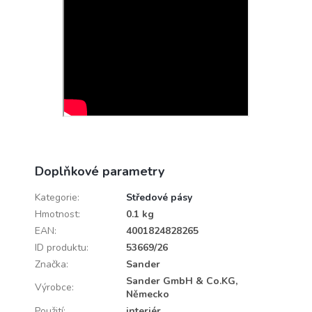
Doplňkové parametry
Kategorie
:
Středové pásy
Hmotnost
:
0.1 kg
EAN
:
4001824828265
ID produktu
:
53669/26
Značka
:
Sander
Sander GmbH & Co.KG,
Výrobce
:
Německo
Použití
:
interiér