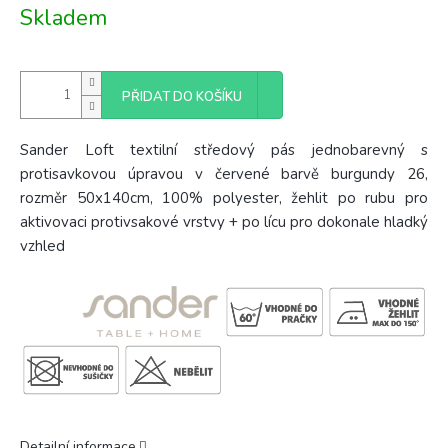
Měrná
Skladem
cena:
PŘIDAT DO KOŠÍKU
Sander Loft textilní středový pás jednobarevný s
protisavkovou úpravou v červené barvě burgundy 26,
rozměr 50x140cm, 100% polyester, žehlit po rubu pro
aktivovaci protivsakové vrstvy + po lícu pro dokonale hladký
vzhled
Detailní informace