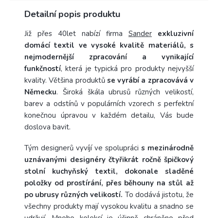
Detailní popis produktu
Již přes 40let nabízí firma
Sander
exkluzivní
domácí textil ve vysoké kvalitě materiálů, s
nejmodernější zpracování a vynikající
funkčností
, která je typická pro produkty nejvyšší
kvality. Většina produktů
se vyrábí a zpracovává v
Německu
. Široká škála ubrusů různých velikostí,
barev a odstínů v populárních vzorech s perfektní
konečnou úpravou v každém detailu, Vás bude
doslova bavit.
Tým designerů vyvíjí ve spolupráci
s mezinárodně
uznávanými designéry čtyřikrát ročně špičkový
stolní kuchyňský textil, dokonale sladěné
položky od prostírání, přes běhouny na stůl až
po ubrusy různých velikostí.
To dodává jistotu, že
všechny produkty mají vysokou kvalitu a snadno se
udržují. Mnoho kolekcí je účinně chráněno před