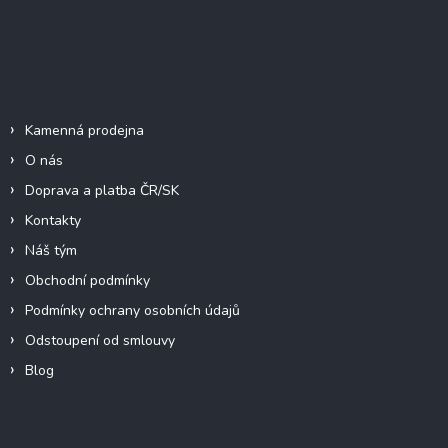
a
Instagram
t
í
Informace pro vás
Kamenná prodejna
O nás
Doprava a platba ČR/SK
Kontakty
Náš tým
Obchodní podmínky
Podmínky ochrany osobních údajů
Odstoupení od smlouvy
Blog
Kontakt