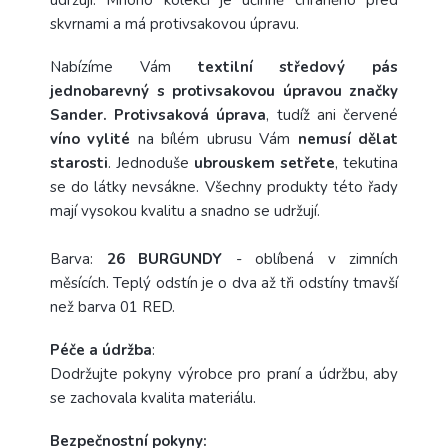
skvrnami a má protivsakovou úpravu.
Nabízíme Vám
textilní středový pás
jednobarevný s protivsakovou úpravou značky
Sander.
Protivsaková úprava
, tudíž ani červené
víno vylité
na bílém ubrusu Vám
nemusí dělat
starosti
. Jednoduše
ubrouskem setřete
, tekutina
se do látky nevsákne. Všechny produkty této řady
mají vysokou kvalitu a snadno se udržují.
Barva:
26 BURGUNDY
- oblíbená v zimních
měsících. Teplý odstín je o dva až tři odstíny tmavší
než barva 01 RED.
Péče a
údržba
:
Dodržujte pokyny výrobce pro praní a údržbu, aby
se zachovala kvalita materiálu.
Bezpečnostní pokyny: