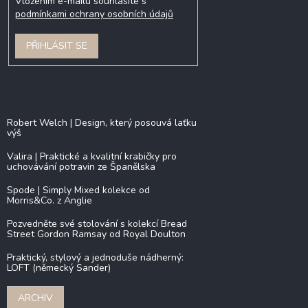
Vložením e-mailu souhlasíte s
podmínkami ochrany osobních údajů
PŘIHLÁSIT SE
Blog
Robert Welch | Design, který posouvá laťku
výš
Valira | Praktické a kvalitní krabičky pro
uchovávání potravin ze Španělska
Spode | Simply Mixed kolekce od
Morris&Co. z Anglie
Pozvedněte své stolování s kolekcí Bread
Street Gordon Ramsay od Royal Doulton
Praktický, stylový a jednoduše nádherný:
LOFT (německý Sander)
ARCHIV