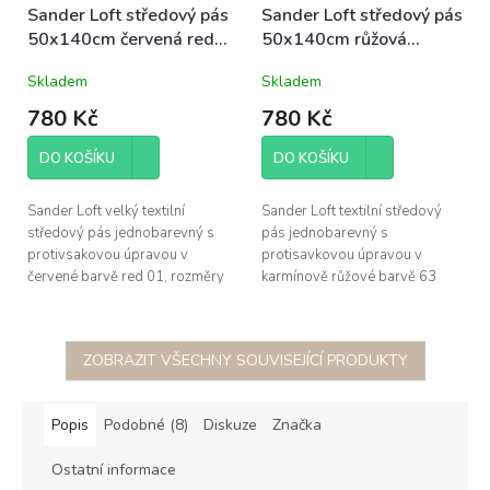
Sander Loft středový pás
Sander Loft středový pás
50x140cm červená red
50x140cm růžová
01 protivsaková úprava
carmine 63 protivsaková
Skladem
Skladem
úprava
780 Kč
780 Kč
DO KOŠÍKU
DO KOŠÍKU
Sander Loft velký textilní
Sander Loft textilní středový
středový pás jednobarevný s
pás jednobarevný s
protivsakovou úpravou v
protisavkovou úpravou v
červené barvě red 01, rozměry
karmínově růžové barvě 63
50x140cm, 100% polyester,
carmine, rozměr 50x140cm,
žehlit po rubu pro aktivovaci
100% polyester, žehlit po rubu
protivsakové...
pro aktivovaci...
ZOBRAZIT VŠECHNY SOUVISEJÍCÍ PRODUKTY
Popis
Podobné (8)
Diskuze
Značka
Ostatní informace