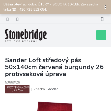
Přejít
Běžná otevírací doba: ÚTERÝ - SOBOTA 10-18h. Zákaznická
CZK
na
linka ☎ +420 725 512 084.
obsah
Nákupní
košík
Sander Loft středový pás
50x140cm červená burgundy 26
protivsaková úprava
53669/26
PROTIVSAKOVÁ
Značka:
Sander
ÚPRAVA