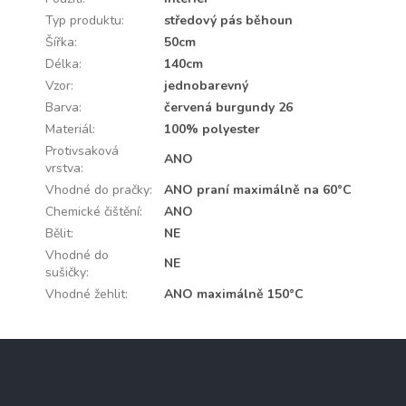
Typ produktu
:
středový pás běhoun
Šířka
:
50cm
Délka
:
140cm
Vzor
:
jednobarevný
Barva
:
červená burgundy 26
Materiál
:
100% polyester
Protivsaková
ANO
vrstva
:
Vhodné do pračky
:
ANO praní maximálně na 60°C
Chemické čištění
:
ANO
Bělit
:
NE
Vhodné do
NE
sušičky
:
Vhodné žehlit
:
ANO maximálně 150°C
Z
á
p