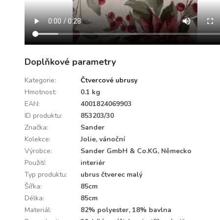
Doplňkové parametry
Kategorie
:
Čtvercové ubrusy
Hmotnost
:
0.1 kg
EAN
:
4001824069903
ID produktu
:
853203/30
Značka
:
Sander
Kolekce
:
Jolie, vánoční
Výrobce
:
Sander GmbH & Co.KG, Německo
Použití
:
interiér
Typ produktu
:
ubrus čtverec malý
Šířka
:
85cm
Délka
:
85cm
Materiál
:
82% polyester, 18% bavlna