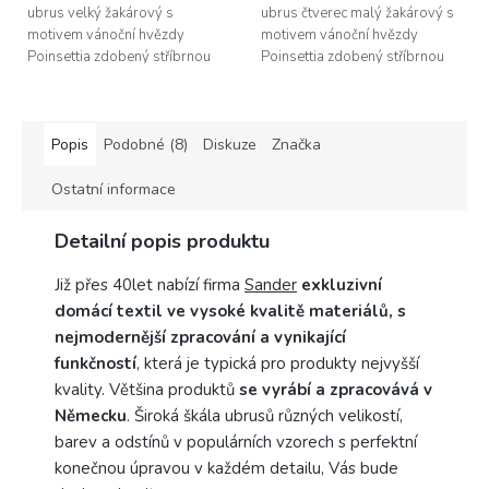
ubrus velký žakárový s
ubrus čtverec malý žakárový s
motivem vánoční hvězdy
motivem vánoční hvězdy
Poinsettia zdobený stříbrnou
Poinsettia zdobený stříbrnou
třpytivou nití, rozměr
třpytivou nití, rozměr 85x85cm
150x250cm
Popis
Podobné (8)
Diskuze
Značka
Ostatní informace
Detailní popis produktu
Již přes 40let nabízí firma
Sander
exkluzivní
domácí textil ve vysoké kvalitě materiálů, s
nejmodernější zpracování a vynikající
funkčností
, která je typická pro produkty nejvyšší
kvality. Většina produktů
se vyrábí a zpracovává v
Německu
. Široká škála ubrusů různých velikostí,
barev a odstínů v populárních vzorech s perfektní
konečnou úpravou v každém detailu, Vás bude