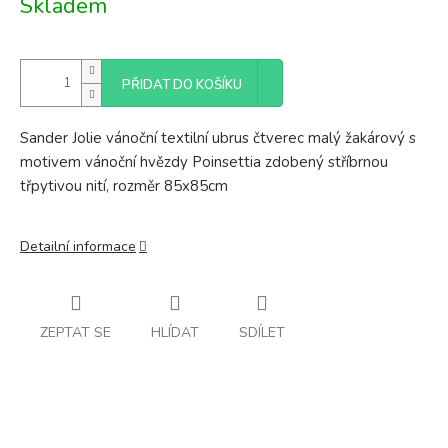
Skladem
cena:
PŘIDAT DO KOŠÍKU
Sander Jolie vánoční textilní ubrus čtverec malý žakárový s
motivem vánoční hvězdy Poinsettia zdobený stříbrnou
třpytivou nití, rozměr 85x85cm
Detailní informace
ZEPTAT SE
HLÍDAT
SDÍLET