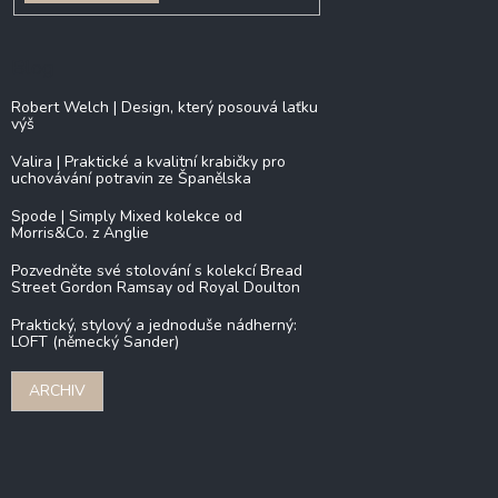
Blog
Robert Welch | Design, který posouvá laťku
výš
Valira | Praktické a kvalitní krabičky pro
uchovávání potravin ze Španělska
Spode | Simply Mixed kolekce od
Morris&Co. z Anglie
Pozvedněte své stolování s kolekcí Bread
Street Gordon Ramsay od Royal Doulton
Praktický, stylový a jednoduše nádherný:
LOFT (německý Sander)
ARCHIV