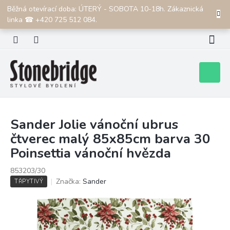
Přejít
Běžná otevírací doba: ÚTERÝ - SOBOTA 10-18h. Zákaznická
CZK
na
linka ☎ +420 725 512 084.
obsah
Nákupní
košík
Sander Jolie vánoční ubrus
čtverec malý 85x85cm barva 30
Poinsettia vánoční hvězda
853203/30
Značka:
Sander
TŘPYTIVÝ