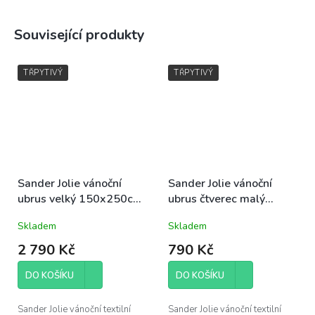
Související produkty
TŘPYTIVÝ
TŘPYTIVÝ
Sander Jolie vánoční
Sander Jolie vánoční
ubrus velký 150x250cm
ubrus čtverec malý
barva 30 Poinsettia
85x85cm barva 02
Skladem
Skladem
vánoční hvězda
Poinsettia vánoční
hvězda
2 790 Kč
790 Kč
DO KOŠÍKU
DO KOŠÍKU
Sander Jolie vánoční textilní
Sander Jolie vánoční textilní