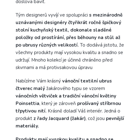
doslova bavit.
Tým designerů vyvíjí ve spolupráci
s mezinárodně
uznávanými designéry čtyřikrát ročně špičkový
stolní kuchyňský textil, dokonale sladěné
položky od prostírání, přes běhouny na stůl až
po ubrusy různých velikostí.
To dodává jistotu, že
všechny produkty mají vysokou kvalitu a snadno se
udržují. Mnoho kolekcí je účinně chráněno před
skvrnami a má protivsakovou úpravu
Nabízíme Vám krásný
vánoční textilní ubrus
čtverec malý
žakárového typu se vzorem
vánočních větviček a tradiční vánoční květiny
Poinsettia
, který je zároveň
prošívaný stříbrnou
třpytivou nití.
Krásně doladí Váš interiér. Jedná o
produkt
z řady Jacquard (žakár)
, což jsou
pevnější
materiály.
Produkty mají vysokou kvalitu a snadno se