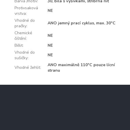
Barva /motiv
:
30, bílá s výšivkami, stříbrná niť
Protivsaková
NE
vrstva
:
Vhodné do
ANO jemný prací cyklus, max. 30°C
pračky
:
Chemické
NE
čištění
:
Bělit
:
NE
Vhodné do
NE
sušičky
:
ANO maximálně 110°C pouze lícní
Vhodné žehlit
:
stranu
Z
á
p
a
Instagram
t
í