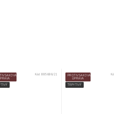
Kód:
885686/21
Kó
TIVSAKOVÁ
PROTIVSAKOVÁ
PRAVA
ÚPRAVA
YTIVÝ
TŘPYTIVÝ