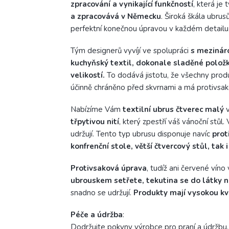
zpracování a vynikající funkčností
, která je
a zpracovává v Německu
. Široká škála ubrus
perfektní konečnou úpravou v každém detailu,
Tým designerů vyvíjí ve spolupráci
s mezinár
kuchyňský textil, dokonale sladěné položk
velikostí.
To dodává jistotu, že všechny produ
účinně chráněno před skvrnami a má protivsa
Nabízíme Vám
textilní ubrus čtverec malý
třpytivou nití
, který
zpestří váš vánoční stůl
udržují. Tento typ ubrusu disponuje navíc
prot
konfrenční stole, větší čtvercový stůl, tak 
Protivsaková úprava
, tudíž ani červené víno
ubrouskem setřete, tekutina se do látky 
snadno se udržují.
Produkty mají vysokou kva
Péče a
údržba
:
Dodržujte pokyny výrobce pro praní a údržbu, 