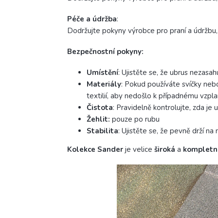
Péče a
údržba
:
Dodržujte pokyny výrobce pro praní a údržbu, 
Bezpečnostní pokyny:
Umístění
: Ujistěte se, že ubrus nezasa
Materiály
: Pokud používáte svíčky nebo
textilií, aby nedošlo k případnému vzpla
Čistota
: Pravidelně kontrolujte, zda je 
Žehlit:
pouze po rubu
Stabilita
: Ujistěte se, že pevně drží n
Kolekce Sander
je velice
široká
a
kompletn