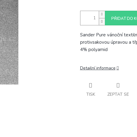
PŘIDAT DO K
Sander Pure vánoční textiln
protivsakovou úpravou a tř
4% polyamid
Detailní informace
TISK
ZEPTAT SE