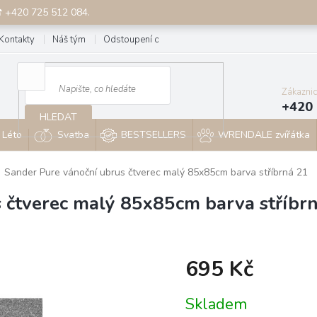
☎ +420 725 512 084.
Kontakty
Náš tým
Odstoupení od smlouvy
Blog
Zákazni
+420 
HLEDAT
Léto
Svatba
BESTSELLERS
WRENDALE zvířátka
Sander Pure vánoční ubrus čtverec malý 85x85cm barva stříbrná 21
 čtverec malý 85x85cm barva stříbr
695 Kč
Měrná
Skladem
cena: