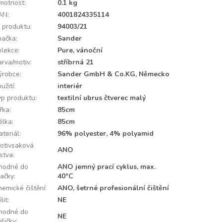
motnost
:
0.1 kg
AN
:
4001824335114
D produktu
:
94003/21
načka
:
Sander
olekce
:
Pure, vánoční
arva/motiv
:
stříbrná 21
ýrobce
:
Sander GmbH & Co.KG, Německo
užití
:
interiér
yp produktu
:
textilní ubrus čtverec malý
ířka
:
85cm
élka
:
85cm
ateriál
:
96% polyester, 4% polyamid
rotivsaková
ANO
rstva
:
hodné do
ANO jemný prací cyklus, max.
račky
:
40°C
hemické čištění
:
ANO, šetrné profesionální čištění
lit
:
NE
hodné do
NE
ušičky
: