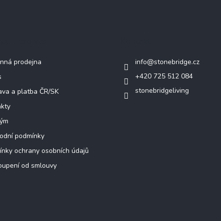
mace pro vás
Kontakt
nná prodejna
info
@
stonebridge.cz
+420 725 512 084
s
stonebridgeliving
va a platba ČR/SK
kty
tým
odní podmínky
nky ochrany osobních údajů
oupení od smlouvy