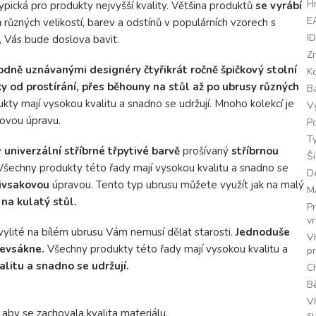
H
 typická pro produkty nejvyšší kvality. Většina produktů
se vyrábí
E
ů různých velikostí, barev a odstínů v populárních vzorech s
I
 Vás bude doslova bavit.
Z
odně uznávanými designéry čtyřikrát ročně špičkový stolní
K
y od prostírání, přes běhouny na stůl až po ubrusy různých
B
kty mají vysokou kvalitu a snadno se udržují. Mnoho kolekcí je
V
kovou úpravu.
Po
T
v
univerzální stříbrné třpytivé barvě
prošívaný
stříbrnou
Š
. Všechny produkty této řady mají vysokou kvalitu a snadno se
D
ivsakovou
úpravou. Tento typ ubrusu můžete využít jak na malý
M
i na kulatý stůl.
P
v
 vylité na bílém ubrusu Vám nemusí dělat starosti.
Jednoduše
V
nevsákne.
Všechny produkty této řady mají vysokou kvalitu a
p
litu a snadno se udržují.
C
Bě
V
aby se zachovala kvalita materiálu.
s