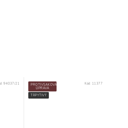
d:
94037/21
Kód:
11377
PROTIVSAKOVÁ
ÚPRAVA
TŘPYTIVÝ