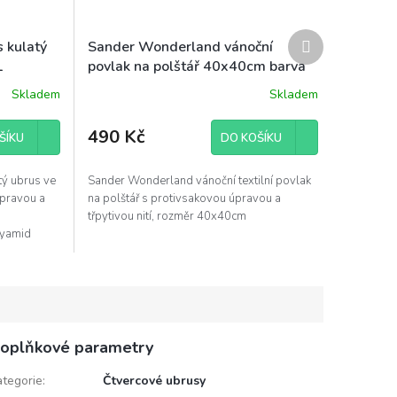
Další
 kulatý
Sander Wonderland vánoční
produkt
1
povlak na polštář 40x40cm barva
stříbrná 21
Skladem
Skladem
490 Kč
ŠÍKU
DO KOŠÍKU
tý ubrus ve
Sander Wonderland vánoční textilní povlak
úpravou a
na polštář s protivsakovou úpravou a
třpytivou nití, rozměr 40x40cm
lyamid
oplňkové parametry
ategorie
:
Čtvercové ubrusy