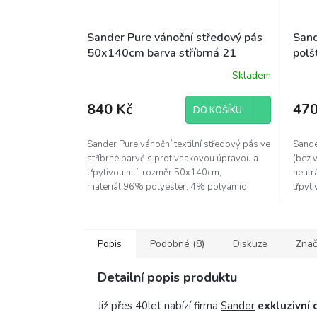
Sander Pure vánoční středový pás
Sand
50x140cm barva stříbrná 21
polš
Skladem
840 Kč
470
DO KOŠÍKU
Sander Pure vánoční textilní středový pás ve
Sande
stříbrné barvě s protivsakovou úpravou a
(bez 
třpytivou nití, rozměr 50x140cm,
neutr
materiál 96% polyester, 4% polyamid
třpyti
rozmě
Popis
Podobné (8)
Diskuze
Znač
Detailní popis produktu
Již přes 40let nabízí firma
Sander
exkluzivní 