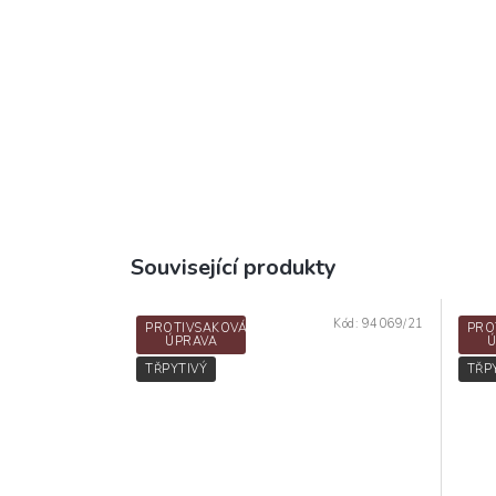
Související produkty
Kód:
94069/21
PROTIVSAKOVÁ
PRO
ÚPRAVA
Ú
TŘPYTIVÝ
TŘP