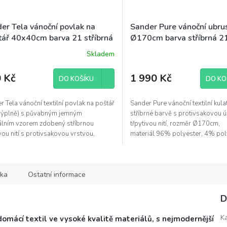
er Tela vánoční povlak na
Sander Pure vánoční ubrus
tář 40x40cm barva 21 stříbrná
Ø170cm barva stříbrná 2
Skladem
 Kč
1 990 Kč
DO KOŠÍKU
DO KO
r Tela vánoční textilní povlak na poštář
Sander Pure vánoční textilní kula
výplně) s půvabným jemným
stříbrné barvě s protivsakovou 
álním vzorem zdobený stříbrnou
třpytivou nití, rozměr Ø170cm,
vou nití s protivsakovou vrstvou,
materiál 96% polyester, 4% po
ry 40x40cm,...
ka
Ostatní informace
D
K
domácí textil ve vysoké kvalitě materiálů, s nejmodernější