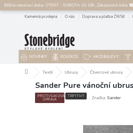
Přejít
Běžná otevírací doba: ÚTERÝ - SOBOTA 10-18h. Zákaznická linka 
na
obsah
Kamenná prodejna
O nás
Doprava a platba ČR/SK
NOVINKY
KOLEKCE
AKCE&SLEVY
Domů
Textil
Ubrusy
Čtvercové ubrusy
Sander Pure vánoční ubrus
PROTIVSAKOVÁ
TŘPYTIVÝ
Značka:
Sander
ÚPRAVA