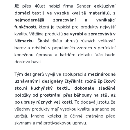
Již přes 40let nabízí firma
Sander
exkluzivní
domácí textil ve vysoké kvalitě materiálů, s
nejmodernější zpracování a vynikající
funkčností
, která je typická pro produkty nejvyšší
kvality. Většina produktů
se vyrábí a zpracovává v
Německu
. Široká škála ubrusů různých velikostí,
barev a odstínů v populárních vzorech s perfektní
konečnou úpravou v každém detailu, Vás bude
doslova bavit.
Tým designerů vyvíjí ve spolupráci
s mezinárodně
uznávanými designéry čtyřikrát ročně špičkový
stolní kuchyňský textil, dokonale sladěné
položky od prostírání, přes běhouny na stůl až
po ubrusy různých velikostí.
To dodává jistotu, že
všechny produkty mají vysokou kvalitu a snadno se
udržují. Mnoho kolekcí je účinně chráněno před
skvrnami a má protivsakovou úpravu.