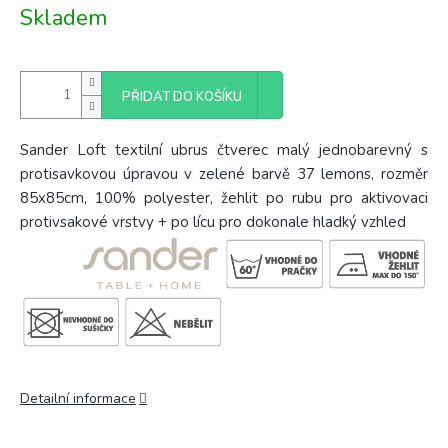
Měrná
Skladem
cena:
PŘIDAT DO KOŠÍKU
Sander Loft textilní ubrus čtverec malý jednobarevný s
protisavkovou úpravou v zelené barvě 37 lemons, rozměr
85x85cm, 100% polyester, žehlit po rubu pro aktivovaci
protivsakové vrstvy + po lícu pro dokonale hladký vzhled
Detailní informace