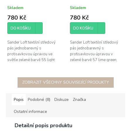
green 55 protivsaková
green 57 protivsaková
Skladem
Skladem
úprava
úprava
780 Kč
780 Kč
DO KOŠÍKU
DO KOŠÍKU
Sander Loft textilní středový
Sander Loft textilní středový
pás jednobarevný s
pás jednobarevný s
protisavkovou úpravou ve
protisavkovou úpravou v
světle zelené barvě 55 light
zelené barvě 57 lime green,
green, rozměr 50x140cm,
rozměr 50x140cm, 100%
100% polyester, žehlit po rubu
polyester, žehlit po rubu pro
pro aktivovaci...
aktivovaci protivsakové...
ZOBRAZIT VŠECHNY SOUVISEJÍCÍ PRODUKTY
Popis
Podobné (8)
Diskuze
Značka
Ostatní informace
Detailní popis produktu