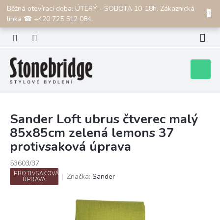
Přejít
Běžná otevírací doba: ÚTERÝ - SOBOTA 10-18h. Zákaznická
CZK
na
linka ☎ +420 725 512 084.
obsah
Nákupní
košík
Sander Loft ubrus čtverec malý
85x85cm zelená lemons 37
protivsaková úprava
53603/37
PROTIVSAKOVÁ
Značka:
Sander
ÚPRAVA