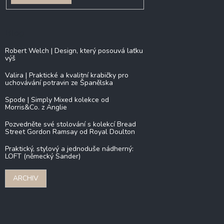
Blog
Robert Welch | Design, který posouvá laťku
výš
Valira | Praktické a kvalitní krabičky pro
uchovávání potravin ze Španělska
Spode | Simply Mixed kolekce od
Morris&Co. z Anglie
Pozvedněte své stolování s kolekcí Bread
Street Gordon Ramsay od Royal Doulton
Praktický, stylový a jednoduše nádherný:
LOFT (německý Sander)
ARCHIV