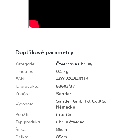
Doplňkové parametry
Kategorie
:
Čtvercové ubrusy
Hmotnost
:
0.1 kg
EAN
:
4001824846719
ID produktu
:
53603/37
Značka
:
Sander
Sander GmbH & Co.KG,
Výrobce
:
Německo
Použití
:
interiér
Typ produktu
:
ubrus čtverec
Šířka
:
85cm
Délka
:
85cm