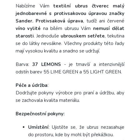
Nabízíme Vám
textilní ubrus čtverec malý
jednobarevné s protivsakovou úpravou značky
Sander.
Protivsaková úprava
, tudíž ani červené
víno vylité
na bílém ubrusu Vám
nemusí dělat
starosti
. Jednoduše
ubrouskem setřete
, tekutina
se do látky nevsákne. Všechny produkty této řady
mají vysokou kvalitu a snadno se udržují.
Barva:
37 LEMONS
- je tmavší a intenzivnější
odstín barev 55 LIME GREEN a 55 LIGHT GREEN.
Péče a
údržba
:
Dodržujte pokyny výrobce pro praní a údržbu, aby
se zachovala kvalita materiálu.
Bezpečnostní pokyny:
Umístění
: Ujistěte se, že ubrus nezasahuje
do prostoru, kde by mohl být překážkou.