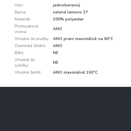
Vzor
:
jednobarevný
Barva
:
zelená lemons 37
Materiál
:
100% polyester
Protivsaková
ANO
vrstva
:
Vhodné do pračky
:
ANO praní maximálně na 60°C
Chemické čištění
:
ANO
Bělit
:
NE
Vhodné do
NE
sušičky
:
Vhodné žehlit
:
ANO maximálně 150°C
Z
á
p
a
Instagram
t
í