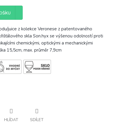
OŠÍKU
 vodu/juice z kolekce Veronese z patentovaného
išťálového skla Son.hyx se výšenou odolností proti
kajícími chemickými, optickými a mechanickými
ýška 15,5cm, max. průměr 7,9cm
HLÍDAT
SDÍLET