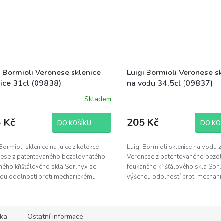
i Bormioli Veronese sklenice
Luigi Bormioli Veronese s
uice 31cl (09838)
na vodu 34,5cl (09837)
Skladem
 Kč
205 Kč
DO KOŠÍKU
DO KO
Bormioli sklenice na juice z kolekce
Luigi Bormioli sklenice na vodu 
ese z patentovaného bezolovnatého
Veronese z patentovaného bezo
ného křišťálového skla Son.hyx se
foukaného křišťálového skla Son
ou odolností proti mechanickému
výšenou odolností proti mechan
 s...
nárazu s...
ka
Ostatní informace