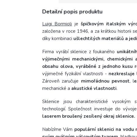
Detailní popis produktu
Luigi Bormioli
je
špičkovým italským výr
založena v roce 1946, a za krátkou historii s
díky kombinaci
ušlechtilých materiálů a je
Firma vyrábí sklenice z foukaného
unikátní
výjimečnými mechanickými, chemickými a
obsahu olova, vyráběné z jednoho kusu r
výjimečné fyzikální vlastnosti -
nezkresluje 
Zároveň zaručuje
mimořádnou pevnost
, l
e
mechanické a
akustické vlastnosti
.
Sklenice jsou charakteristické vysokým 
technologií. Společnost investuje do vývoje
laserem broušený zesílený okraj sklenice.
Nabízíme Vám
populární sklenici na vodu 
svým oválným válcovitým tvarem
, hladko