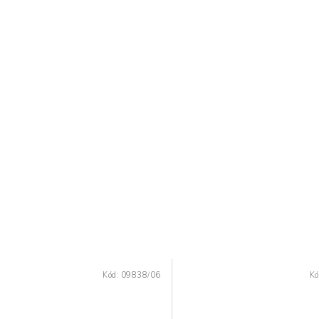
Kód:
09838/06
Kó