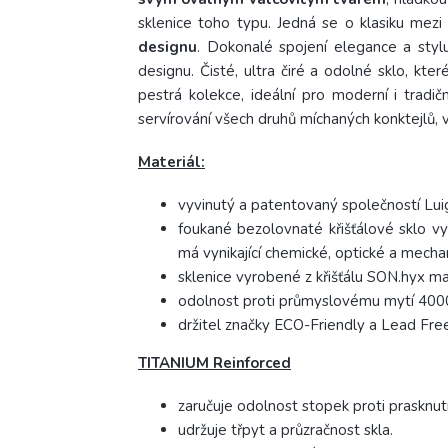
sklenice toho typu. Jedná se o klasiku mezi
designu
. Dokonalé spojení elegance a stylu
designu. Čisté, ultra čiré a odolné sklo, kt
pestrá kolekce, ideální pro moderní i tradičn
servírování všech druhů míchaných konktejlů, 
Materiál:
vyvinutý a patentovaný společností Luig
foukané bezolovnaté křišťálové sklo vy
má vynikající chemické, optické a mechan
sklenice vyrobené z křišťálu SON.hyx m
odolnost proti průmyslovému mytí 4000
držitel značky ECO-Friendly a Lead Fre
TITANIUM Reinforced
zaručuje odolnost stopek proti prasknutí
udržuje třpyt a průzračnost skla.