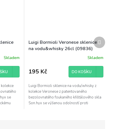
Další
klenice
Luigi Bormioli Veronese sklenice
produkt
na vodu&whisky 26cl (09836)
Skladem
Skladem
195 Kč
ŠÍKU
DO KOŠÍKU
z kolekce
Luigi Bormioli sklenice na vodu/whisky z
lovnatého
kolekce Veronese z patentovaného
.hyx se
bezolovnatého foukaného křišťálového skla
ickému
Son.hyx se výšenou odolností proti
mechanickému nárazu s...