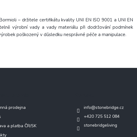
ormioli – držitele certifikátu kvality UNI EN ISO 9001 a UNI EN
telně výrobní vady a vady materiálu při dodržování podmínek
a výrobek poškozený v důsledku nesprávné péče a manipulace.
mace pro vás
Kontakt
nná prodejna
info
@
stonebridge.cz
+420 725 512 084
s
stonebridgeliving
va a platba ČR/SK
kty