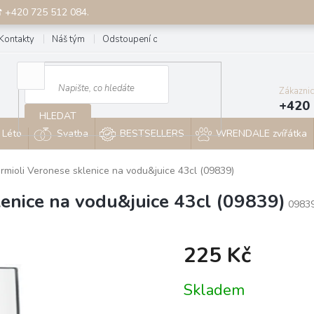
☎ +420 725 512 084.
Kontakty
Náš tým
Odstoupení od smlouvy
Blog
Zákazni
+420 
HLEDAT
Léto
Svatba
BESTSELLERS
WRENDALE zvířátka
ormioli Veronese sklenice na vodu&juice 43cl (09839)
lenice na vodu&juice 43cl (09839)
0983
225 Kč
Měrná
Skladem
cena: