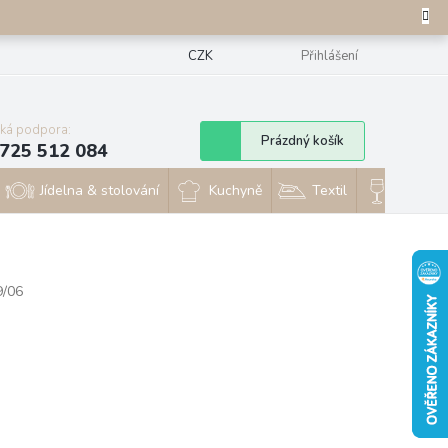
CZK
Přihlášení
cká podpora:
Nákupní
Prázdný košík
725 512 084
košík
Jídelna & stolování
Kuchyně
Textil
Sklo & 
9/06