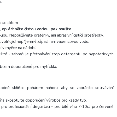
e.
i se sklem
 opláchněte čistou vodou, pak osušte
.
ubu. Nepoužívejte drátěnky, ani abrasivní čistící prostředky.
 uvolňující nepříjemný zápach ani vápencovou vodu.
í v myčce na nádobí.
ležité - zabraňuje přetrvávání stop detergentu po hypotetických
robcem doporučené pro mytí skla.
odné skříňce pohárem nahoru, aby se zabránilo setrvávání
ína akceptujte doporučení výrobce pro každý typ.
ro profesionální degustaci – pro bílé víno 7-10cl, pro červené