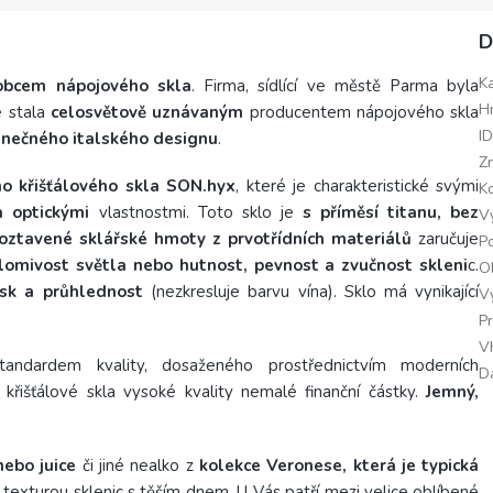
D
K
obcem nápojového skla
. Firma, sídlící ve městě Parma byla
H
e stala
celosvětově uznávaným
producentem nápojového skla
I
dinečného italského designu
.
Z
ho křišťálového skla SON.hyx
, které je charakteristické svými
K
 optickými
vlastnostmi. Toto sklo je
s příměsí titanu, bez
V
oztavené sklářské hmoty z prvotřídních materiálů
zaručuje
Po
lomivost světla nebo hutnost, pevnost a zvučnost skleni
c.
O
sk a průhlednost
(nezkresluje barvu vína). Sklo má vynikající
V
P
V
standardem kvality, dosaženého prostřednictvím moderních
D
 křišťálové skla vysoké kvality nemalé finanční částky.
Jemný,
nebo juice
či jiné nealko z
kolekce Veronese, která je typická
u texturou sklenic s těším dnem
. U Vás patří mezi velice oblíbené