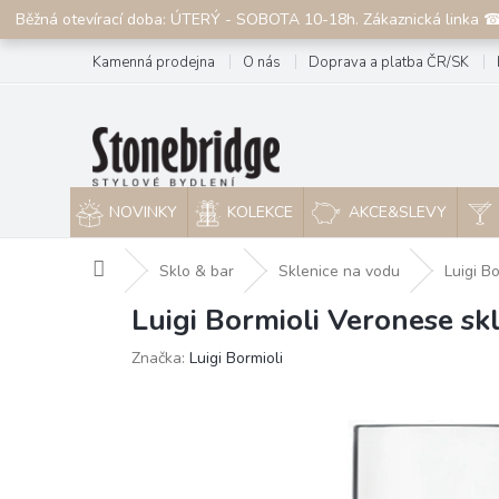
Přejít
Běžná otevírací doba: ÚTERÝ - SOBOTA 10-18h. Zákaznická linka 
na
obsah
Kamenná prodejna
O nás
Doprava a platba ČR/SK
NOVINKY
KOLEKCE
AKCE&SLEVY
Domů
Sklo & bar
Sklenice na vodu
Luigi B
Luigi Bormioli Veronese sk
Značka:
Luigi Bormioli