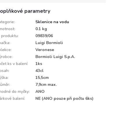
oplňkové parametry
ategorie
:
Sklenice na vodu
motnost
:
0.1 kg
D produktu
:
09839/06
načka
:
Luigi Bormioli
olekce
:
Veronese
ýrobce
:
Bormioli Luigi S.p.A.
čet ks v balení
:
1ks
bsah
:
43cl
ýška
:
15,5cm
růměr
:
7,9cm max.
hodné do myčky
:
ANO
árkové balení
:
NE (ANO pouze při počtu 6ks)