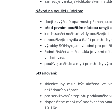
zamezuje vzniku jakýchkoliv skvrn na skl
Návod na použití+ údržba:
dbejte zvýšené opatrnosti při manipulac
před prvním použitím nádobu umyjte,
k odstranění nečistot vždy používejte ho
nepoužívejte mýdla a čistící prostředky
výrobky SONhyx jsou vhodné pro použit
řádné čistění a sušení skla je velmi dů
vadách vína.
používejte čistící a mycí prostředky vý
Skladování:
sklenice by měla být uložena ve vh
nežádoucího zápachu.
pro servírování a teplotu podávaného v
doporučené množství podávaného vína p
10-16cl.