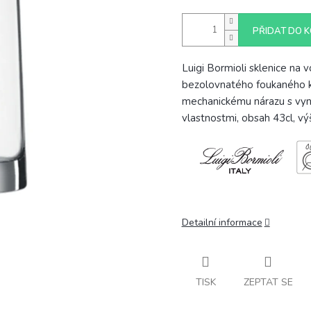
PŘIDAT DO K
Luigi Bormioli sklenice na
bezolovnatého foukaného kř
mechanickému nárazu s vyni
vlastnostmi, obsah 43cl, v
Detailní informace
TISK
ZEPTAT SE