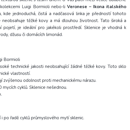
 kolekcemi Luigi Bormioli nebo-li
Veronese – Ikona italského
, kde jednoduchá, čistá a nadčasová linka je předností tohoto
eré neobsahuje těžké kovy a má dlouhou životnost. Tato široká a
í pojetí, je ideální pro jakékoli prostředí. Sklenice je vhodná k
vody, džusu či domácích limonád.
i Bormioli
soké technické jakosti neobsahující žádné těžké kovy. Toto sklo
ické vlastností.
ají zvýšenou odolnost proti mechanickému nárazu.
 mycích cyklů. Sklenice nešednou.
e.
 i po řadě cyklů průmyslového mytí sklenic.