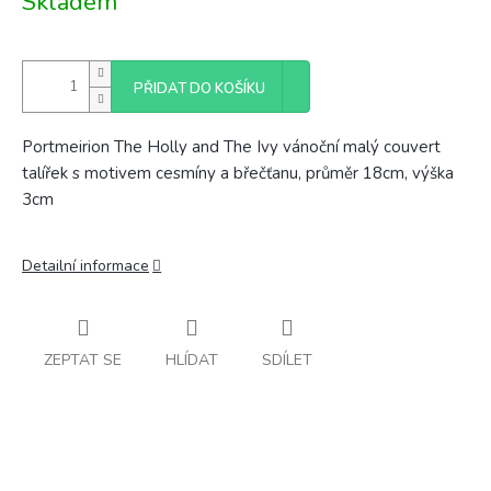
Skladem
cena:
PŘIDAT DO KOŠÍKU
Portmeirion The Holly and The Ivy vánoční malý couvert
talířek s motivem cesmíny a břečťanu, průměr 18cm, výška
3cm
Detailní informace
ZEPTAT SE
HLÍDAT
SDÍLET