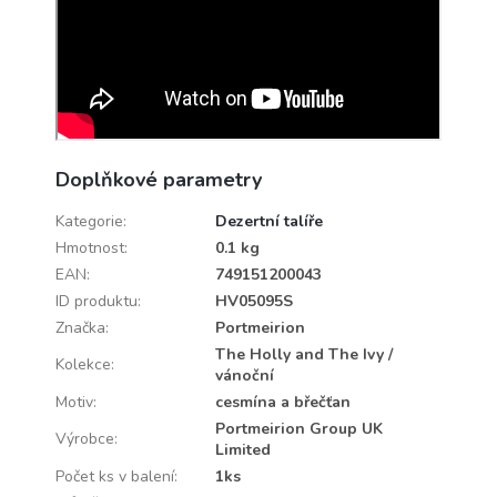
Doplňkové parametry
Kategorie
:
Dezertní talíře
Hmotnost
:
0.1 kg
EAN
:
749151200043
ID produktu
:
HV05095S
Značka
:
Portmeirion
The Holly and The Ivy /
Kolekce
:
vánoční
Motiv
:
cesmína a břečťan
Portmeirion Group UK
Výrobce
:
Limited
Počet ks v balení
:
1ks