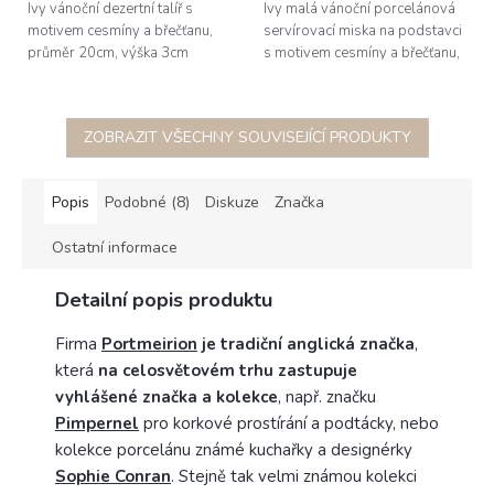
Ivy vánoční dezertní talíř s
Ivy malá vánoční porcelánová
motivem cesmíny a břečťanu,
servírovací miska na podstavci
průměr 20cm, výška 3cm
s motivem cesmíny a břečťanu,
průměr 14cm, výška 7,8cm
ZOBRAZIT VŠECHNY SOUVISEJÍCÍ PRODUKTY
Popis
Podobné (8)
Diskuze
Značka
Ostatní informace
Detailní popis produktu
Firma
Portmeirion
je tradiční anglická značka
,
která
na celosvětovém trhu zastupuje
vyhlášené značka a kolekce
, např. značku
Pimpernel
pro korkové prostírání a podtácky, nebo
kolekce porcelánu známé kuchařky a designérky
Sophie Conran
. Stejně tak velmi známou kolekci