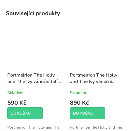
Související produkty
Portmeirion The Holly
Portmeirion The Holly
and The Ivy vánoční talíř
and The Ivy vánoční
dezertní 20cm cesmína a
servírovací miska kulatá
Skladem
Skladem
břečťan
14cm Scallop na
podstavci cesmína a
590 Kč
890 Kč
břečťan
DO KOŠÍKU
DO KOŠÍKU
Portmeirion The Holly and The
Portmeirion The Holly and The