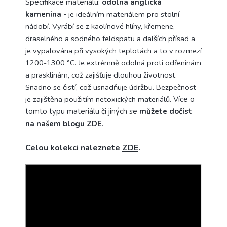
Specifikace materiálu:
odolná anglická
kamenina
-
je ideálním materiálem pro stolní
nádobí. Vyrábí se z kaolínové hlíny, křemene,
draselného a sodného feldspatu a dalších přísad a
je vypalována při vysokých teplotách a to v rozmezí
1200-1300 °C.
Je extrémně odolná proti odřeninám
a prasklinám, což zajišťuje dlouhou životnost.
Snadno se čistí, což usnadňuje údržbu. Bezpečnost
je zajištěna použitím netoxických materiálů.
Více o
tomto typu materiálu či jiných se
můžete dočíst
na našem blogu
ZDE
.
Celou kolekci naleznete
ZDE
.