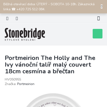
Přejít
Běžná otevírací doba: ÚTERÝ - SOBOTA 10-18h. Zákaznická
CZK
na
linka ☎ +420 725 512 084.
obsah
Nákupní
košík
Portmeirion The Holly and The
Ivy vánoční talíř malý couvert
18cm cesmína a břečťan
HV05095S
Značka:
Portmeirion