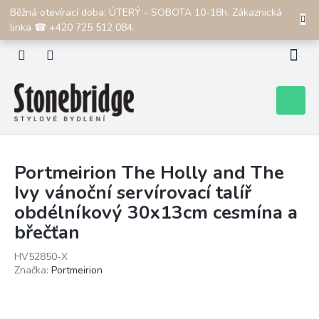
Přejít
Běžná otevírací doba: ÚTERÝ - SOBOTA 10-18h. Zákaznická
CZK
na
linka ☎ +420 725 512 084.
obsah
Nákupní
košík
Portmeirion The Holly and The
Ivy vánoční servírovací talíř
obdélníkový 30x13cm cesmína a
břečťan
HV52850-X
Značka:
Portmeirion