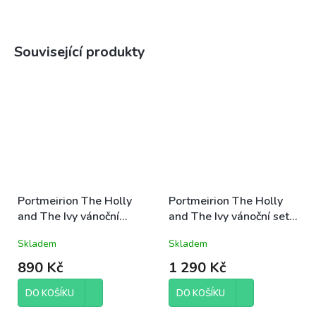
Související produkty
Portmeirion The Holly
Portmeirion The Holly
and The Ivy vánoční
and The Ivy vánoční set
servírovací miska kulatá
3ks servírovacích misek
Skladem
Skladem
14cm Scallop na
čtvercových 10cm mini
podstavci cesmína a
cesmína a břečťan
890 Kč
1 290 Kč
břečťan
DO KOŠÍKU
DO KOŠÍKU