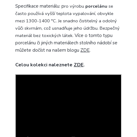
Specifikace materiálu:
p
ro výrobu
porcelánu
se
často používá vyšší teplota vypalování
, obvykle
mez
i
1300-1400 °C.
J
e snadno čistitelný a odolný
vůči skvrnám, což usnadňuje jeho údržbu. Bezpečný
materiál bez toxických látek.
Více o tomto typu
porcelánu či jiných materiálech stolního nádobí se
můžete dočíst na našem blogu
ZDE
.
Celou kolekci naleznete
ZDE
.