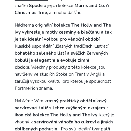
značku
Spode
a jejich kolekce
Morris and Co.
či
Christmas Tree
, a mnoho dalšího.
Nádherná originální
kolekce The Holly and The
Ivy vykresluje motiv cesmíny a břečťanu a tak
je tak ideální volbou pro vánoční období
.
Klasické uspořádání úžasných tradičních ilustrací
bohatého zeleného listí a svěžích červených
bobulí je elegantní a evokuje zimní
období
. Všechny produkty z této kolekce jsou
navrženy ve studiích Stoke on Trent v Anglii a
zaručují vysokou kvalitu, pro kterou je společnost
Portmeirion známa.
Nabízíme Vám
krásný praktický obdélníkový
servírovací talíř s lehce zvýšeným okrajem
z
ikonické kolekce The Holly and The Ivy
, který je
vhodný
k servírování vánočního cukroví a jiných
oblíbených pochutin.
Pro svůj ideální tvar patří