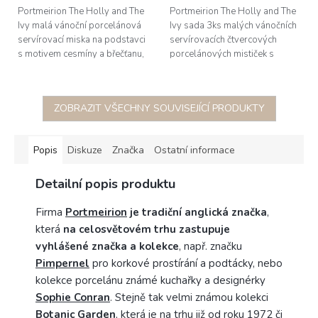
Portmeirion The Holly and The
Portmeirion The Holly and The
Ivy malá vánoční porcelánová
Ivy sada 3ks malých vánočních
servírovací miska na podstavci
servírovacích čtvercových
s motivem cesmíny a břečťanu,
porcelánových mističek s
průměr 14cm, výška 7,8cm
motivem cesmíny a břečťanu,
průměr 10cm, výška 5cm
ZOBRAZIT VŠECHNY SOUVISEJÍCÍ PRODUKTY
Popis
Diskuze
Značka
Ostatní informace
Detailní popis produktu
Firma
Portmeirion
je tradiční anglická značka
,
která
na celosvětovém trhu zastupuje
vyhlášené značka a kolekce
, např. značku
Pimpernel
pro korkové prostírání a podtácky, nebo
kolekce porcelánu známé kuchařky a designérky
Sophie Conran
. Stejně tak velmi známou kolekci
Botanic Garden
, která je na trhu již od roku 1972 či