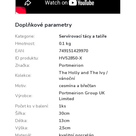
Doplňkové parametry
Kategorie
:
Servírovací tácy a talíře
Hmotnost
:
0.1 kg
EAN
:
749151429970
ID produktu
:
HV52850-X
Značka
:
Portmeirion
The Holly and The Ivy /
Kolekce
:
vánoční
Motiv
:
cesmína a břečťan
Portmeirion Group UK
Výrobce
:
Limited
Počet ks v balení
:
1ks
Šířka
:
30cm
Délka
:
13cm
Výška
:
2,5cm
Materiál
:
kvalitní porcelán