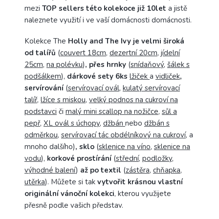
mezi
TOP sellers této kolekoce již 10let
a jistě
naleznete využití i ve vaší domácnosti domácnosti.
Kolekce The
Holly and The Ivy je velmi široká
od talířů
(
couvert 18cm
,
dezertní 20cm
,
jídelní
25cm
,
na polévku
)
, přes hrnky
(
snídaňový
,
šálek s
podšálkem
),
dárkové sety 6ks
lžiček
a
vidliček
,
servírování
(
servírovací ovál
,
kulatý servírovací
talíř
,
lžíce s miskou
,
velký podnos na cukroví na
podstavci
či
malý mini scallop na nožičce
,
sůl a
pepř
,
XL ovál s úchopy
,
džbán
nebo
džbán s
odměrkou
,
servírovací tác obdélníkový na cukroví
, a
mnoho dalšího)
, sklo
(
sklenice na víno
,
sklenice na
vodu
),
korkové prostírání
(
střední
,
podložky
,
výhodné balení
)
až po textil
(
zástěra
,
chňapka
,
utěrka
). Můžete si tak
vytvořit krásnou vlastní
originální vánoční kolekci
, kterou využijete
přesně podle vašich představ.