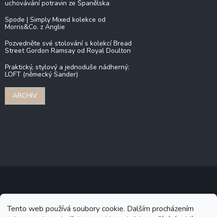
uchovávání potravin ze Španělska
Spode | Simply Mixed kolekce od
Morris&Co. z Anglie
Pozvedněte své stolování s kolekcí Bread
Street Gordon Ramsay od Royal Doulton
Praktický, stylový a jednoduše nádherný:
LOFT (německý Sander)
ARCHIV
Copyright 2026
Stonebridge
. Všechna práva vyhrazena.
Upravit
Tento web používá soubory cookie. Dalším procházením
nastavení cookies