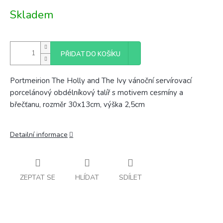
Měrná
Skladem
cena:
PŘIDAT DO KOŠÍKU
Portmeirion The Holly and The Ivy vánoční servírovací
porcelánový obdélníkový talíř s motivem cesmíny a
břečťanu, rozměr 30x13cm, výška 2,5cm
Detailní informace
ZEPTAT SE
HLÍDAT
SDÍLET