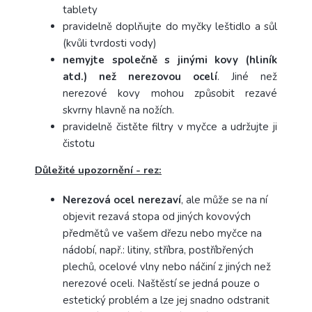
tablety
pravidelně doplňujte do myčky leštidlo a sůl
(kvůli tvrdosti vody)
nemyjte společně s jinými kovy (hliník
atd.) než nerezovou ocelí
. Jiné než
nerezové kovy mohou způsobit rezavé
skvrny hlavně na nožích.
pravidelně čistěte filtry v myčce a udržujte ji
čistotu
Důležité upozornění - rez:
Nerezová ocel nerezaví
, ale může se na ní
objevit rezavá stopa od jiných kovových
předmětů ve vašem dřezu nebo myčce na
nádobí, např.: litiny, stříbra, postříbřených
plechů, ocelové vlny nebo náčiní z jiných než
nerezové oceli.
Naštěstí se jedná pouze o
estetický problém a lze jej snadno odstranit