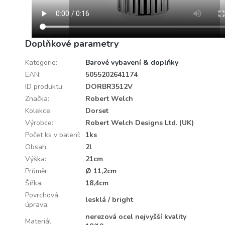
Doplňkové parametry
Kategorie
:
Barové vybavení & doplňky
EAN
:
5055202641174
ID produktu
:
DORBR3512V
Značka
:
Robert Welch
Kolekce
:
Dorset
Výrobce
:
Robert Welch Designs Ltd. (UK)
Počet ks v balení
:
1ks
Obsah
:
2l
Výška
:
21cm
Průměr
:
Ø 11,2cm
Šířka
:
18,4cm
Povrchová
lesklá / bright
úprava
:
nerezová ocel nejvyšší kvality
Materiál
: