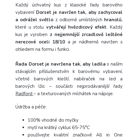
Každý úchvatný kus z klasické řady barového
vybavení
Dorset je navržen tak, aby zachycoval
a odrážel světlo
z odborně umístěných
hranolů
,
které u stolu
vytvářejí hvězdicový efekt
.
Každý
kus je vyroben
z nejjemnější zrcadlově leštěné
nerezové oceli 18/10
a je nádherně navržen s
ohledem na formu i funkci.
Řada Dorset je navržena tak, aby ladila
s naším
stávajícím příslušenstvím k barovému vybavení,
včetně barových kleští, naběraček na led a
barových lžic – součásti nejprodávanější řady
Radford
– a texturovaných míchátek na nápoje.
Údržba a péče:
100% vhodné do myčky
mytí na krátký cyklus 65-75°C
používejte kvalitní značkové All in One