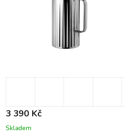
3 390 Kč
Měrná
Skladem
cena: