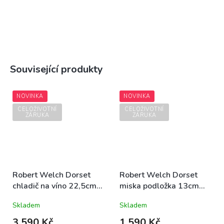
Související produkty
NOVINKA
NOVINKA
CELOŽIVOTNÍ
CELOŽIVOTNÍ
ZÁRUKA
ZÁRUKA
Robert Welch Dorset
Robert Welch Dorset
chladič na víno 22,5cm
miska podložka 13cm
nerezový dvoustěnný
nerezová dvoustěnná
Skladem
Skladem
luxusní designový
luxusní designová
3 590 Kč
1 590 Kč