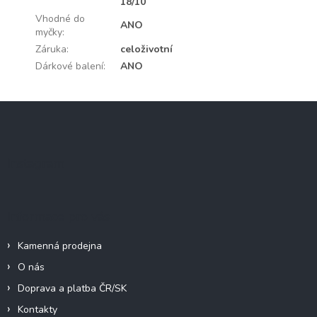
18/10
Vhodné do
ANO
myčky
:
Záruka
:
celoživotní
Dárkové balení
:
ANO
Z
á
p
a
Instagram
t
í
Informace pro vás
Kamenná prodejna
O nás
Doprava a platba ČR/SK
Kontakty