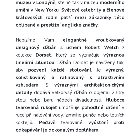
muzeu v Londýně
, stejně tak v muzeu
moderního
umění v New Yorku
.
Světové celebrity a členové
královských rodin patří mezi zákazníky této
oblíbené a prestižní anglické značky.
Nabízíme Vám
e
legantně vroubkovaný
designový džbán s uchem Robert Welch
z
kolekce
Dorset
, který se vyznačuje
výraznou
lineární siluetou
.
Džbán Dorset je navržený tak,
aby
pozvedl každé stolování
. Je
výrazný,
sofistikovaný a rafinovaný s atraktivním
vzhledem
. S
výraznými architektonickými
detaily
dodává velkorysý džbán o objemu 2 litry
stolu nebo baru nádech divadelnosti.
Hluboce
tvarovaná rukojeť
umožňuje
pohodlné držení
v
ruce při nalévání vody, zimního punče nebo letních
koktejlů.
Pečlivě
tvarované
vyústění proti
odkapávání je dokonalým doplňkem
.