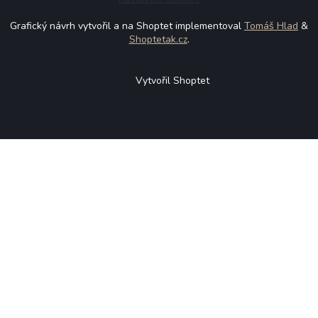
Grafický návrh vytvořil a na Shoptet implementoval
Tomáš Hlad
&
Shoptetak.cz
.
Vytvořil Shoptet