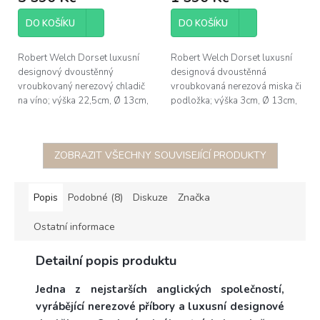
DO KOŠÍKU
DO KOŠÍKU
Robert Welch Dorset luxusní
Robert Welch Dorset luxusní
designový dvoustěnný
designová dvoustěnná
vroubkovaný nerezový chladič
vroubkovaná nerezová miska či
na víno; výška 22,5cm, Ø 13cm,
podložka; výška 3cm, Ø 13cm,
nerezová ocel 18/10,
nerezová ocel 18/10,
celoživotní záruka, dárkové
celoživotní záruka, dárkové
balení.
balení.
ZOBRAZIT VŠECHNY SOUVISEJÍCÍ PRODUKTY
Popis
Podobné (8)
Diskuze
Značka
Ostatní informace
Detailní popis produktu
Jedna z nejstarších anglických společností,
vyrábějící nerezové příbory a luxusní designové