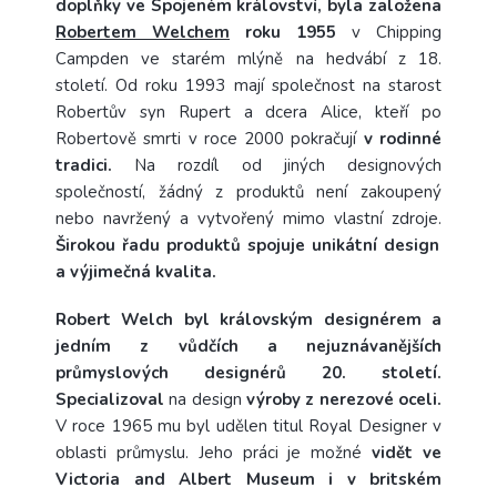
doplňky ve Spojeném království, byla založena
Robertem Welchem
roku 1955
v Chipping
Campden ve starém mlýně na hedvábí z 18.
století. Od roku 1993 mají společnost na starost
Robertův syn Rupert a dcera Alice, kteří po
Robertově smrti v roce 2000 pokračují
v rodinné
tradici.
Na rozdíl od jiných designových
společností, žádný z produktů není zakoupený
nebo navržený a vytvořený mimo vlastní zdroje.
Širokou řadu produktů spojuje unikátní design
a výjimečná kvalita.
Robert Welch byl královským designérem a
jedním z vůdčích a nejuznávanějších
průmyslových designérů 20. století.
Specializoval
na design
výroby z nerezové oceli.
V roce 1965 mu byl udělen titul Royal Designer v
oblasti průmyslu. Jeho práci je možné
vidět ve
Victoria and Albert Museum i v britském