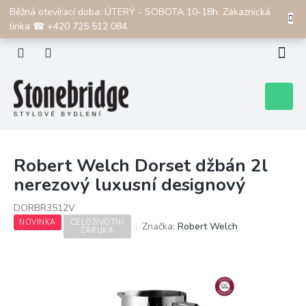
Přejít
Běžná otevírací doba: ÚTERÝ - SOBOTA 10-18h. Zákaznická
CZK
na
linka ☎ +420 725 512 084.
obsah
Nákupní
košík
Robert Welch Dorset džbán 2l
nerezový luxusní designový
DORBR3512V
NOVINKA
CELOŽIVOTNÍ
Značka:
Robert Welch
ZÁRUKA