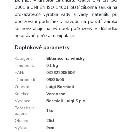
Bormioli – držitele certifikátu kvality UNI EN ISO
9001 a UNI EN ISO 14001 platí zákonná záruka na
prokazatelně výrobní vady a vady materiálu při
dodržování podmínek v návodu na použití. Záruka
se nevztahuje na výrobek poškozený v důsledku
nesprávné péče a manipulace.
Doplňkové parametry
Kategorie
:
Sklenice na whisky
Hmotnost
:
0.1 kg
EAN
:
032622005606
ID produktu
:
09836/06
Značka
:
Luigi Bormioli
Kolekce
:
Veronese
Výrobce
:
Bormioli Luigi S.p.A.
Počet ks v
1ks
balení
:
Obsah
:
26cl
Výška
:
9cm