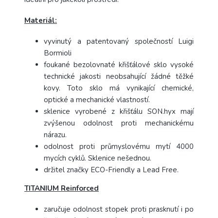
Materiál:
vyvinutý a patentovaný společností Luigi
Bormioli
foukané bezolovnaté křišťálové sklo vysoké
technické jakosti neobsahující žádné těžké
kovy. Toto sklo má vynikající chemické,
optické a mechanické vlastností.
sklenice vyrobené z křišťálu SON.hyx mají
zvýšenou odolnost proti mechanickému
nárazu.
odolnost proti průmyslovému mytí 4000
mycích cyklů. Sklenice nešednou.
držitel značky ECO-Friendly a Lead Free.
TITANIUM Reinforced
zaručuje odolnost stopek proti prasknutí i po