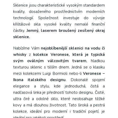
Sklenice jsou charakteristické vysokým standardem
kvality, dosaženého prostřednictvím moderních
technologií. Společnost investuje do vývoje
křišťálové skla vysoké kvality nemalé finanční
částky.
Jemný, laserem broušený zesílený okraj
sklenice.
Nabízíme Vám
nejoblíbenější sklenici na vodu či
whisky
z
kolekce Veronese, která je typická
svým oválným válcovitým tvarem
, hladkou
texturou sklenic s těším dnem
. Jedná se o klasiku
mezi kolekcemi Luigi Bormioli nebo-li
Veronese –
Ikona italského designu
. Dokonalé spojení
elegance a stylu, kde jednoduchá, čistá a
nadčasová linka je předností tohoto designu. Čisté,
ultra čiré a odolné sklo, které neobsahuje těžké
kovy a má dlouhou životnost. Tato široká a pestrá
kolekce, ideální pro moderní i tradiční pojetí, je
ideální pro jakékoli prostředí.