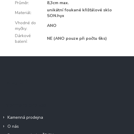
Průměr
:
8,3cm max.
unikátní foukané křišťálové sklo
Materiál
:
SON.hyx
Vhodné do
ANO
myčky
:
Dárkové
NE (ANO pouze při počtu 6ks)
balení
:
Z
á
p
a
Instagram
t
í
Informace pro vás
Kamenná prodejna
O nás