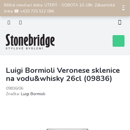
Přejít
Běžná otevírací doba: ÚTERÝ - SOBOTA 10-18h. Zákaznická
CZK
na
linka ☎ +420 725 512 084.
obsah
Nákupní
košík
Luigi Bormioli Veronese sklenice
na vodu&whisky 26cl (09836)
09836/06
Značka:
Luigi Bormioli