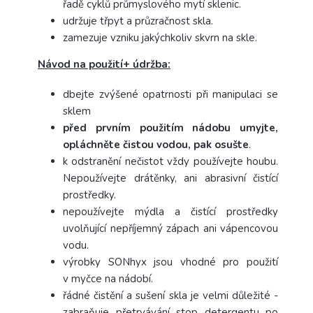
řadě cyklů průmyslového mytí sklenic.
udržuje třpyt a průzračnost skla.
zamezuje vzniku jakýchkoliv skvrn na skle.
Návod na použití+ údržba:
dbejte zvýšené opatrnosti při manipulaci se
sklem
před prvním použitím nádobu umyjte,
opláchněte čistou vodou, pak osušte
.
k odstranění nečistot vždy používejte houbu.
Nepoužívejte drátěnky, ani abrasivní čistící
prostředky.
nepoužívejte mýdla a čistící prostředky
uvolňující nepříjemný zápach ani vápencovou
vodu.
výrobky SONhyx jsou vhodné pro použití
v myčce na nádobí.
řádné čistění a sušení skla je velmi důležité -
zabraňuje přetrvávání stop detergentu po