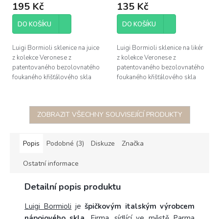
195 Kč
135 Kč
DO KOŠÍKU
DO KOŠÍKU
Luigi Bormioli sklenice na juice
Luigi Bormioli sklenice na likér
z kolekce Veronese z
z kolekce Veronese z
patentovaného bezolovnatého
patentovaného bezolovnatého
foukaného křišťálového skla
foukaného křišťálového skla
Son.hyx se výšenou odolností
Son.hyx se výšenou odolností
proti mechanickému nárazu s...
proti mechanickému nárazu s...
ZOBRAZIT VŠECHNY SOUVISEJÍCÍ PRODUKTY
Popis
Podobné (3)
Diskuze
Značka
Ostatní informace
Detailní popis produktu
Luigi Bormioli
je
špičkovým italským výrobcem
nápojového skla
. Firma, sídlící ve městě Parma