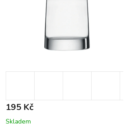
195 Kč
Měrná
Skladem
cena: