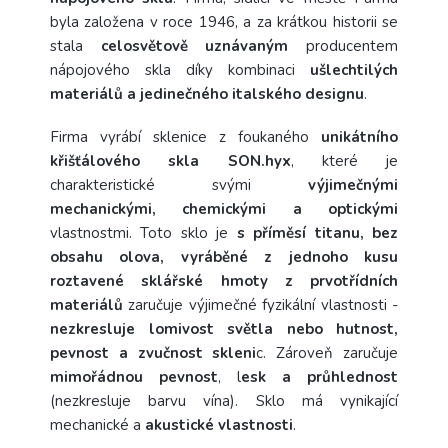
byla založena v roce 1946, a za krátkou historii se
stala
celosvětově uznávaným
producentem
nápojového skla díky kombinaci
ušlechtilých
materiálů a jedinečného italského designu
.
Firma vyrábí sklenice z foukaného
unikátního
křišťálového skla SON.hyx
, které je
charakteristické svými
výjimečnými
mechanickými, chemickými a optickými
vlastnostmi. Toto sklo je
s příměsí titanu, bez
obsahu olova, vyráběné z jednoho kusu
roztavené sklářské hmoty z prvotřídních
materiálů
zaručuje výjimečné fyzikální vlastnosti -
nezkresluje lomivost světla nebo hutnost,
pevnost a zvučnost skleni
c. Zároveň zaručuje
mimořádnou pevnost
, l
esk a průhlednost
(nezkresluje barvu vína). Sklo má vynikající
mechanické a
akustické vlastnosti
.