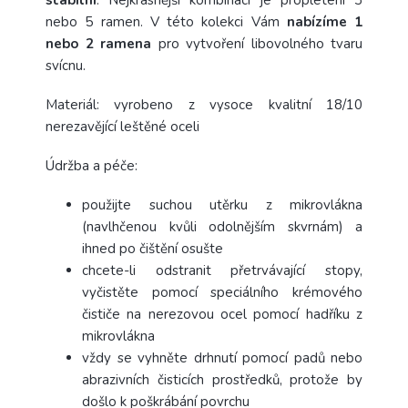
nebo 5 ramen. V této kolekci Vám
nabízíme 1
nebo 2 ramena
pro vytvoření libovolného tvaru
svícnu.
Materiál: vyrobeno z vysoce kvalitní 18/10
nerezavějící leštěné oceli
Údržba a péče:
použijte suchou utěrku z mikrovlákna
(navlhčenou kvůli odolnějším skvrnám) a
ihned po čištění osušte
chcete-li odstranit přetrvávající stopy,
vyčistěte pomocí speciálního krémového
čističe na nerezovou ocel pomocí hadříku z
mikrovlákna
vždy se vyhněte drhnutí pomocí padů nebo
abrazivních čisticích prostředků, protože by
došlo k poškrábání povrchu