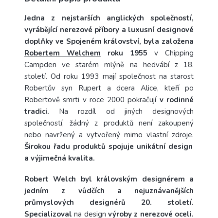
Jedna z nejstarších anglických společností,
vyrábějící nerezové příbory a luxusní designové
doplňky ve Spojeném království, byla založena
Robertem Welchem
roku 1955
v Chipping
Campden ve starém mlýně na hedvábí z 18.
století. Od roku 1993 mají společnost na starost
Robertův syn Rupert a dcera Alice, kteří po
Robertově smrti v roce 2000 pokračují
v rodinné
tradici.
Na rozdíl od jiných designových
společností, žádný z produktů není zakoupený
nebo navržený a vytvořený mimo vlastní zdroje.
Širokou řadu produktů spojuje unikátní design
a výjimečná kvalita.
Robert Welch byl královským designérem a
jedním z vůdčích a nejuznávanějších
průmyslových designérů 20. století.
Specializoval
na design
výroby z nerezové oceli.