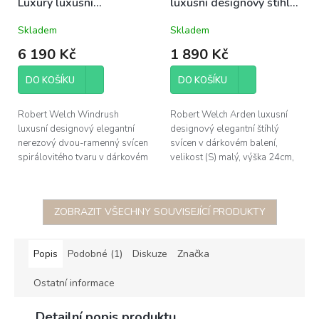
Luxury luxusní
luxusní designový štíhlý
designový spirálový
svícen nerezový 24cm
Skladem
Skladem
nerezový svícen na 2
malý (S)
svíčky 16cm
6 190 Kč
1 890 Kč
DO KOŠÍKU
DO KOŠÍKU
Robert Welch Windrush
Robert Welch Arden luxusní
luxusní designový elegantní
designový elegantní štíhlý
nerezový dvou-ramenný svícen
svícen v dárkovém balení,
spirálovitého tvaru v dárkovém
velikost (S) malý, výška 24cm,
balení, výška 16cm; šířka 11cm,
průměr 7,3cm; vysoce kvalitní
délka 12,3cm; vysoce kvalitní...
18/10 nerezavějící leštěná...
ZOBRAZIT VŠECHNY SOUVISEJÍCÍ PRODUKTY
Popis
Podobné (1)
Diskuze
Značka
Ostatní informace
Detailní popis produktu