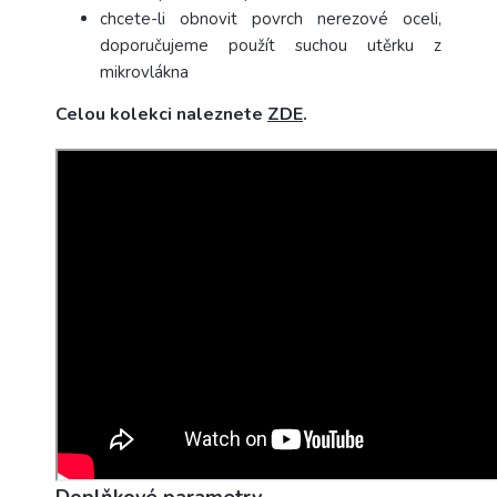
chcete-li obnovit povrch nerezové oceli,
doporučujeme použít suchou utěrku z
mikrovlákna
Celou kolekci naleznete
ZDE
.
Doplňkové parametry