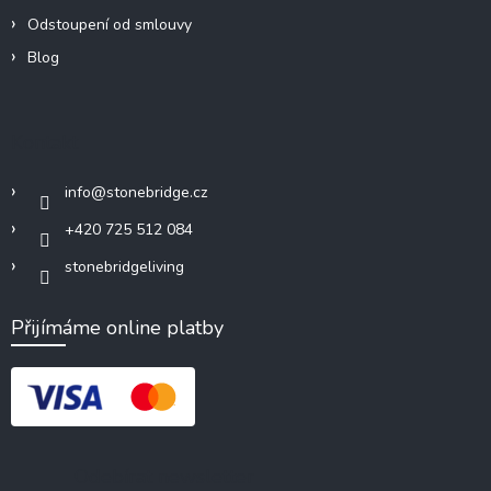
Odstoupení od smlouvy
Blog
Kontakt
info
@
stonebridge.cz
+420 725 512 084
stonebridgeliving
Přijímáme online platby
Odebírat newsletter