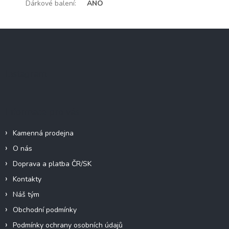
Dárkové balení
:
ANO
Z
á
p
a
Instagram
t
í
Informace pro vás
Kamenná prodejna
O nás
Doprava a platba ČR/SK
Kontakty
Náš tým
Obchodní podmínky
Podmínky ochrany osobních údajů