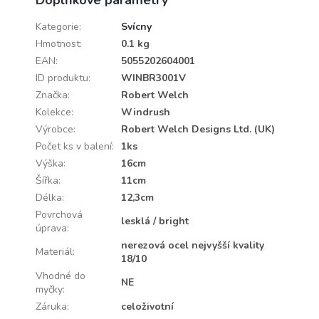
Kategorie
:
Svícny
Hmotnost
:
0.1 kg
EAN
:
5055202604001
ID produktu
:
WINBR3001V
Značka
:
Robert Welch
Kolekce
:
Windrush
Výrobce
:
Robert Welch Designs Ltd. (UK)
Počet ks v balení
:
1ks
Výška
:
16cm
Šířka
:
11cm
Délka
:
12,3cm
Povrchová
lesklá / bright
úprava
:
nerezová ocel nejvyšší kvality
Materiál
:
18/10
Vhodné do
NE
myčky
:
Záruka
:
celoživotní