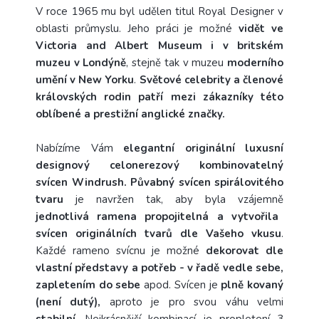
V roce 1965 mu byl udělen titul Royal Designer v
oblasti průmyslu. Jeho práci je možné
vidět ve
Victoria and Albert Museum i v britském
muzeu v Londýně
, stejně tak v muzeu
moderního
umění v New Yorku
.
Světové celebrity a členové
královských rodin patří mezi zákazníky této
oblíbené a prestižní anglické značky.
Nabízíme Vám
elegantní originální luxusní
designový celonerezový kombinovatelný
svícen Windrush. Půvabný svícen spirálovitého
tvaru
je navržen tak, aby byla vzájemně
jednotlivá ramena propojitelná a vytvořila
svícen originálních tvarů dle Vašeho vkusu
.
Každé rameno svícnu je možné
dekorovat dle
vlastní představy a potřeb - v řadě vedle sebe,
zapletením do sebe
apod. Svícen je
plně kovaný
(není dutý),
aproto je pro svou váhu velmi
stabilní
. Nejkrásnější kombinací je propletení 3