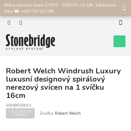
Přejít
Běžná otevírací doba: ÚTERÝ - SOBOTA 10-18h. Zákaznická
CZK
na
linka ☎ +420 725 512 084.
obsah
Nákupní
košík
Robert Welch Windrush Luxury
luxusní designový spirálový
nerezový svícen na 1 svíčku
16cm
WINBR3001V
CELOŽIVOTNÍ
Značka:
Robert Welch
ZÁRUKA