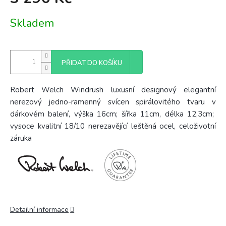
Měrná
Skladem
cena:
PŘIDAT DO KOŠÍKU
Robert Welch Windrush luxusní designový elegantní
nerezový jedno-ramenný svícen spirálovitého tvaru v
dárkovém balení, výška 16cm; šířka 11cm, délka 12,3cm;
vysoce kvalitní 18/10 nerezavějící leštěná ocel, celoživotní
záruka
Detailní informace