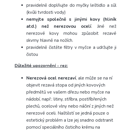
pravidelně doplňujte do myčky leštidlo a sůl
(kvůli tvrdosti vody)
nemyjte společně s jinými kovy (hliník
atd.) než nerezovou ocelí
. Jiné než
nerezové kovy mohou způsobit rezavé
skvrny hlavně na nožích.
pravidelně čistěte filtry v myčce a udržujte ji
čistou
Důležité upozornění - rez:
Nerezová ocel nerezaví
, ale může se na ní
objevit rezavá stopa od jiných kovových
předmětů ve vašem dřezu nebo myčce na
nádobí, např.: litiny, stříbra, postříbřených
plechů, ocelové vlny nebo náčiní z jiných než
nerezové oceli.
Naštěstí se jedná pouze o
estetický problém a lze jej snadno odstranit
pomocí speciálního čisticího krému na