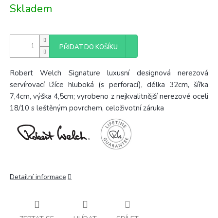
Měrná
Skladem
cena:
PŘIDAT DO KOŠÍKU
Robert Welch Signature luxusní designová nerezová
servírovací lžíce hluboká (s perforací), délka 32cm, šířka
7,4cm, výška 4,5cm; vyrobeno z
nejkvalitnější nerezové oceli
18/10 s leštěným povrchem
, celoživotní záruka
Detailní informace