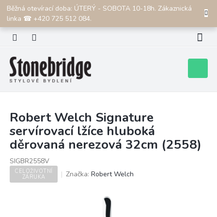
Přejít
Běžná otevírací doba: ÚTERÝ - SOBOTA 10-18h. Zákaznická
CZK
na
linka ☎ +420 725 512 084.
obsah
Nákupní
košík
Robert Welch Signature
servírovací lžíce hluboká
děrovaná nerezová 32cm (2558)
SIGBR2558V
CELOŽIVOTNÍ
Značka:
Robert Welch
ZÁRUKA