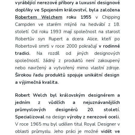
vyrábějící nerezové příbory a luxusní designové
doplňky ve Spojeném království, byla založena
Robertem Welchem
roku 1955
v Chipping
Campden ve starém mlýně na hedvábí z 18.
století. Od roku 1993 mají společnost na starost
Robertův syn Rupert a dcera Alice, kteří po
Robertově smrti v roce 2000 pokračují
v rodinné
tradici.
Na rozdíl od jiných designových
společností, žádný z produktů není zakoupený
nebo navržený a vytvořený mimo vlastní zdroje.
Širokou řadu produktů spojuje unikátní design
a výjimečná kvalita.
Robert Welch byl královským designérem a
jedním z vůdčích a nejuznávanějších
průmyslových designérů 20. století.
Specializoval
na design
výroby z nerezové oceli.
V roce 1965 mu byl udělen titul Royal Designer v
oblasti průmyslu. Jeho práci je možné
vidět ve