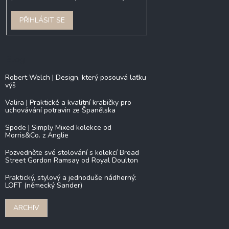
PŘIHLÁSIT SE
Blog
Robert Welch | Design, který posouvá laťku
výš
Valira | Praktické a kvalitní krabičky pro
uchovávání potravin ze Španělska
Spode | Simply Mixed kolekce od
Morris&Co. z Anglie
Pozvedněte své stolování s kolekcí Bread
Street Gordon Ramsay od Royal Doulton
Praktický, stylový a jednoduše nádherný:
LOFT (německý Sander)
ARCHIV