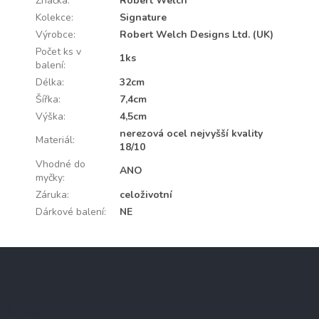
Značka
:
Robert Welch
Kolekce
:
Signature
Výrobce
:
Robert Welch Designs Ltd. (UK)
Počet ks v
1ks
balení
:
Délka
:
32cm
Šířka
:
7,4cm
Výška
:
4,5cm
nerezová ocel nejvyšší kvality
Materiál
:
18/10
Vhodné do
ANO
myčky
:
Záruka
:
celoživotní
Dárkové balení
:
NE
Z
á
p
a
Instagram
t