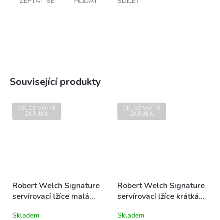
ZEPTAT SE
HLÍDAT
SDÍLET
Související produkty
CELOŽIVOTNÍ
CELOŽIVOTNÍ
ZÁRUKA
ZÁRUKA
Robert Welch Signature
Robert Welch Signature
servírovací lžíce malá
servírovací lžíce krátká
nerezová 26cm (2549)
XL nerezová 26cm
Skladem
Skladem
(2531)