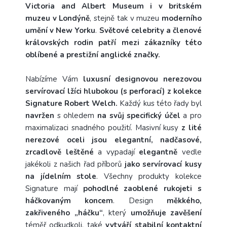
Victoria and Albert Museum i v britském
muzeu v Londýně
, stejně tak v muzeu
moderního
umění v New Yorku
.
Světové celebrity a členové
královských rodin patří mezi zákazníky této
oblíbené a prestižní anglické značky.
Nabízíme Vám
luxusní designovou nerezovou
servírovací lžíci hlubokou (s perforací) z kolekce
Signature Robert Welch.
Každý kus této řady byl
navržen
s ohledem
na svůj specifický účel
a pro
maximalizaci snadného použití.
Masivní kusy
z lité
nerezové oceli jsou elegantní, nadčasové,
zrcadlově leštěné
a vypadají
elegantně
vedle
jakékoli z našich řad příborů
jako servírovací kusy
na jídelním
stole
.
Všechny produkty kolekce
Signature mají
pohodlné zaoblené rukojeti s
háčkovaným koncem
.
Design
měkkého,
zakřiveného „háčku“
, který
umožňuje zavěšení
téměř odkudkoli, také
vytváří stabilní kontaktní