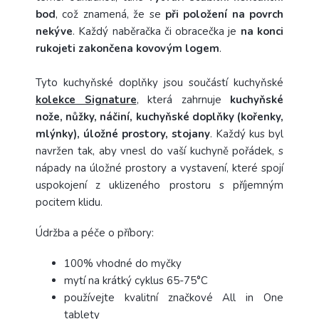
bod
, což znamená, že se
při položení na povrch
nekýve
.
Každý naběračka či obracečka je
na konci
rukojeti zakončena kovovým logem
.
Tyto kuchyňské doplňky jsou součástí kuchyňské
kolekce Signature
, která zahrnuje
kuchyňské
nože, nůžky, náčiní, kuchyňské doplňky (kořenky,
mlýnky), úložné prostory, stojany
.
Každý kus byl
navržen tak, aby vnesl do vaší kuchyně pořádek, s
nápady na úložné prostory a vystavení, které spojí
uspokojení z uklizeného prostoru s příjemným
pocitem klidu.
Údržba a péče o příbory:
100% vhodné do myčky
mytí na krátký cyklus 65-75°C
používejte kvalitní značkové All in One
tablety