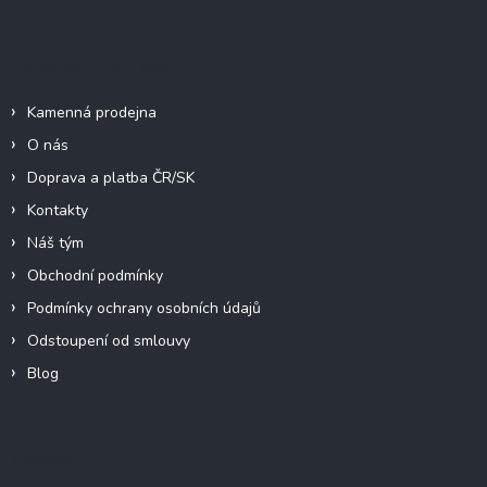
í
Informace pro vás
Kamenná prodejna
O nás
Doprava a platba ČR/SK
Kontakty
Náš tým
Obchodní podmínky
Podmínky ochrany osobních údajů
Odstoupení od smlouvy
Blog
Kontakt