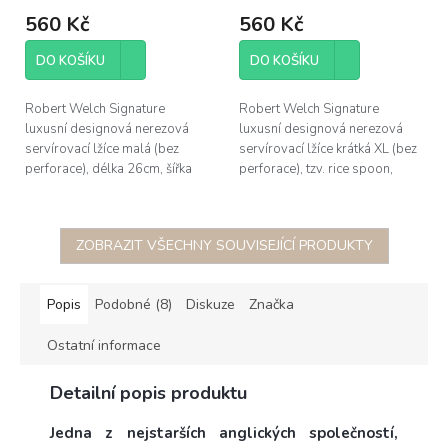
560 Kč
560 Kč
DO KOŠÍKU
DO KOŠÍKU
Robert Welch Signature
Robert Welch Signature
luxusní designová nerezová
luxusní designová nerezová
servírovací lžíce malá (bez
servírovací lžíce krátká XL (bez
perforace), délka 26cm, šířka
perforace), tzv. rice spoon,
5,4cm, výška 3,5cm; vyrobeno
délka 26cm, šířka 7,3cm, výška
z nejkvalitnější nerezové oceli...
3,8cm; vyrobeno...
ZOBRAZIT VŠECHNY SOUVISEJÍCÍ PRODUKTY
Popis
Podobné (8)
Diskuze
Značka
Ostatní informace
Detailní popis produktu
Jedna z nejstarších anglických společností,