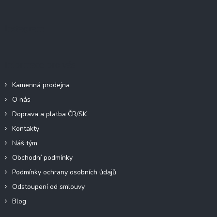
á
p
a
Instagram
t
í
Informace pro vás
Kamenná prodejna
O nás
Doprava a platba ČR/SK
Kontakty
Náš tým
Obchodní podmínky
Podmínky ochrany osobních údajů
Odstoupení od smlouvy
Blog