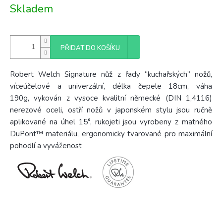
Měrná
Skladem
cena:
PŘIDAT DO KOŠÍKU
Robert Welch Signature nůž z řady “kuchařských” nožů,
víceúčelové a univerzální, délka čepele 18cm, váha
190g,
v
ykován z vysoce kvalitní německé (DIN 1,4116)
nerezové oceli, ostří nožů v japonském stylu jsou ručně
aplikované na úhel 15°, rukojeti jsou vyrobeny z matného
DuPont™ materiálu, ergonomicky tvarované pro maximální
pohodlí a vyváženost