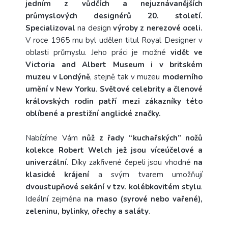
jedním z vůdčích a nejuznávanějších
průmyslových designérů 20. století.
Specializoval
na design
výroby z nerezové oceli.
V roce 1965 mu byl udělen titul Royal Designer v
oblasti průmyslu. Jeho práci je možné
vidět ve
Victoria and Albert Museum i v britském
muzeu v Londýně
, stejně tak v muzeu
moderního
umění v New Yorku
.
Světové celebrity a členové
královských rodin patří mezi zákazníky této
oblíbené a prestižní anglické značky.
Nabízíme Vám
nůž z řady “kuchařských” nožů
kolekce Robert Welch jež jsou víceúčelové a
univerzální
. Díky zakřivené čepeli jsou vhodné
na
klasické krájení
a svým tvarem umožňují
dvoustupňové sekání v tzv. kolébkovitém stylu
.
Ideální zejména
na maso (syrové nebo vařené),
zeleninu, bylinky, ořechy a saláty
.