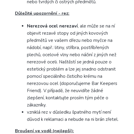
nebo tvrdých či ostrých předmětů.
Důležité upozornění - rez:
Nerezová ocel nerezaví
, ale může se na ní
objevit rezavé stopy od jiných kovových
předmětů ve vašem dřezu nebo myčce na
nádobí, např.: litiny, stříbra, postříbřených
plechů, ocelové vlny nebo náčiní z jiných než
nerezové oceli.
Naštěstí se jedná pouze o
estetický problém a lze jej snadno odstranit
pomocí speciálního čisticího krému na
nerezovou ocel (doporučujeme Bar Keepers
Friend).
V případě, že neuvidíte žádné
zlepšení, kontaktujte prosím tým péče o
zákazníky.
vzniklá rez v důsledku špatného mytí není
důvod k reklamaci a nebude na ni brán zřetel.
Broušení ve vodě (nejlepší):