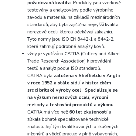
požadovaná kvalita
. Produkty jsou vzorkově
testovány a analyzovány podle výrobního
závodu a materiálu na základě mezinárodních
standardů, aby byla zajištěna nejvyšší kvalita
nerezové oceli, kterou očekávají zákazníci.
Tyto normy jsou ISO EN 8442-1 a 8442-2,
které zahrnují podrobné analýzy kovů.
vždy je využívána
CATRA
(Cutlery and Allied
Trade Research Association) k provádění
testů a analýz podle ISO standardů.
CATRA byla
založena v Sheffieldu v Anglii
v roce 1952 a stále sídlí v historickém
srdci britské výroby oceli
.
Specializuje se
na výzkum nerezových ocelí, výrobní
metody a testování produktů a výkonu
.
CATRA má více než
60 let zkušeností
a
získala bohaté specializované technické
znalosti. Její tým kvalifikovaných a zkušených
inženýrů a vědců pracuje v plně vybavených,