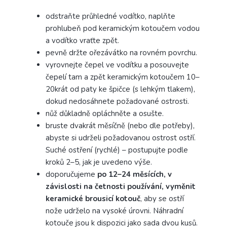
odstraňte průhledné vodítko, naplňte
prohlubeň pod keramickým kotoučem vodou
a vodítko vraťte zpět.
pevně ​​držte ořezávátko na rovném povrchu.
vyrovnejte čepel ve vodítku a posouvejte
čepelí tam a zpět keramickým kotoučem 10–
20krát od paty ke špičce (s lehkým tlakem),
dokud nedosáhnete požadované ostrosti.
nůž důkladně opláchněte a osušte.
bruste dvakrát měsíčně (nebo dle potřeby),
abyste si udrželi požadovanou ostrost ostří.
Suché ostření (rychlé) – postupujte podle
kroků 2–5, jak je uvedeno výše.
doporučujeme
po 12–24 měsících, v
závislosti na četnosti používání, vyměnit
keramické brousicí kotouč
, aby se ostří
nože udrželo na vysoké úrovni.
Náhradní
kotouče jsou k dispozici jako sada dvou kusů.