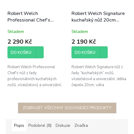
Robert Welch
Robert Welch Signature
Professional Chef's
kuchařský nůž 20cm
kuchařský nůž 18cm
(SIGSA2035V)
Skladem
Skladem
(RWPSA20234V)
2 290 Kč
2 190 Kč
DO KOŠÍKU
DO KOŠÍKU
Robert Welch Professional
Robert Welch Signature nůž z
Chef's nůž z řady
řady “kuchařských” nožů,
profesionálních kuchařských
víceúčelové a univerzální, délka
nožů, víceúčelový a univerzální,
čepele 20cm, váha
délka čepele 18cm, celková
197g, vykován z vysoce
délka nože 30,6cm, váha
kvalitní německé (DIN 1,4116)
214g, vykován z...
nerezové...
ZOBRAZIT VŠECHNY SOUVISEJÍCÍ PRODUKTY
Popis
Podobné (8)
Diskuze
Značka