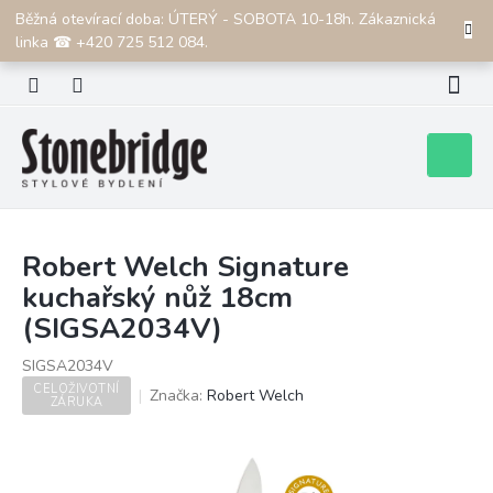
Přejít
Běžná otevírací doba: ÚTERÝ - SOBOTA 10-18h. Zákaznická
CZK
na
linka ☎ +420 725 512 084.
obsah
Nákupní
košík
Robert Welch Signature
kuchařský nůž 18cm
(SIGSA2034V)
SIGSA2034V
CELOŽIVOTNÍ
Značka:
Robert Welch
ZÁRUKA