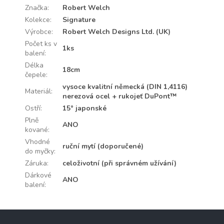
Značka
:
Robert Welch
Kolekce
:
Signature
Výrobce
:
Robert Welch Designs Ltd. (UK)
Počet ks v
1ks
balení
:
Délka
18cm
čepele
:
vysoce kvalitní německá (DIN 1,4116)
Materiál
:
nerezová ocel + rukojeť DuPont™
Ostří
:
15° japonské
Plně
ANO
kované
:
Vhodné
ruční mytí (doporučené)
do myčky
:
Záruka
:
celoživotní (při správném užívání)
Dárkové
ANO
balení
:
Z