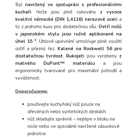
Byl
navržený ve spolupráci s profesionálními
kuchaři
. Nože jsou plně vykovány
z vysoce
kvalitní německé (DIN 1,4116) nerezové oceli
a
to z jednoho kusu pro dodatečnou sílu.
Ostří nožů
v japonském stylu jsou ručně aplikované na
úhel 15 °.
Úhlové upevnění umožńuje plné využití
ostří a přesný řez.
Kalené na Rockwell 56 pro
dostatečnou tvrdost
.
Rukojeti
jsou vyrobeny
z
matného DuPont™ materiálu
a jsou
ergonomicky tvarované pro maximální pohodlí a
vyváženost.
Doporučujeme:
používejte kuchyňský nůž pouze na
dřevěných nebo syntetických deskách.
nůž skladujte správně – nejlépe v bloku na
nože nebo ve speciálně navržené zásuvkové
jednotce.