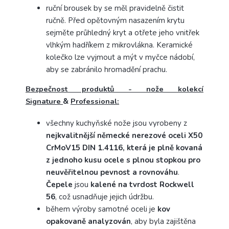
ruční brousek by se měl pravidelně čistit
ručně. Před opětovným nasazením krytu
sejměte průhledný kryt a otřete jeho vnitřek
vlhkým hadříkem z mikrovlákna. Keramické
kolečko lze vyjmout a mýt v myčce nádobí,
aby se zabránilo hromadění prachu.
Bezpečnost produktů - nože kolekcí
Signature
&
Professional:
všechny kuchyňské nože jsou vyrobeny z
nejkvalitnější německé nerezové oceli X50
CrMoV15 DIN 1.4116, která je plně kovaná
z jednoho kusu ocele s plnou stopkou pro
neuvěřitelnou pevnost a rovnováhu
.
Čepele
jsou
kalené na tvrdost Rockwell
56
, což usnadňuje jejich údržbu.
během výroby samotné oceli je
kov
opakovaně analyzován
, aby byla zajištěna