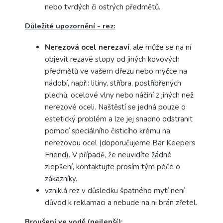
nebo tvrdých či ostrých předmětů.
Důležité upozornění - rez:
Nerezová ocel nerezaví
, ale může se na ní
objevit rezavé stopy od jiných kovových
předmětů ve vašem dřezu nebo myčce na
nádobí, např.: litiny, stříbra, postříbřených
plechů, ocelové vlny nebo náčiní z jiných než
nerezové oceli.
Naštěstí se jedná pouze o
estetický problém a lze jej snadno odstranit
pomocí speciálního čisticího krému na
nerezovou ocel (doporučujeme Bar Keepers
Friend).
V případě, že neuvidíte žádné
zlepšení, kontaktujte prosím tým péče o
zákazníky.
vzniklá rez v důsledku špatného mytí není
důvod k reklamaci a nebude na ni brán zřetel.
Broušení ve vodě (nejlepší):