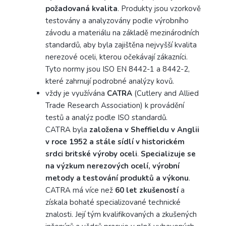
požadovaná kvalita
. Produkty jsou vzorkově
testovány a analyzovány podle výrobního
závodu a materiálu na základě mezinárodních
standardů, aby byla zajištěna nejvyšší kvalita
nerezové oceli, kterou očekávají zákazníci.
Tyto normy jsou ISO EN 8442-1 a 8442-2,
které zahrnují podrobné analýzy kovů.
vždy je využívána
CATRA
(Cutlery and Allied
Trade Research Association) k provádění
testů a analýz podle ISO standardů.
CATRA byla
založena v Sheffieldu v Anglii
v roce 1952 a stále sídlí v historickém
srdci britské výroby oceli
.
Specializuje se
na výzkum nerezových ocelí, výrobní
metody a testování produktů a výkonu
.
CATRA má více než
60 let zkušeností
a
získala bohaté specializované technické
znalosti. Její tým kvalifikovaných a zkušených