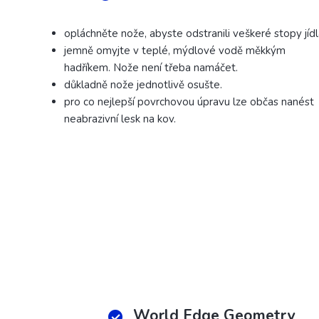
opláchněte nože, abyste odstranili veškeré stopy jídl
jemně omyjte v teplé, mýdlové vodě měkkým
hadříkem. Nože není třeba namáčet.
důkladně nože jednotlivě osušte.
pro co nejlepší povrchovou úpravu lze občas nanést
neabrazivní lesk na kov.
World Edge Geometry