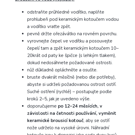
odstraňte průhledné vodítko, naplňte
prohlubeň pod keramickým kotoučem vodou
a vodítko vraťte zpět.
pevně ​​držte ořezávátko na rovném povrchu.
vyrovnejte čepel ve vodítku a posouvejte
čepelí tam a zpět keramickým kotoučem 10–
20krát od paty ke špičce (s lehkým tlakem),
dokud nedosáhnete požadované ostrosti.
nůž důkladně opláchněte a osušte.
bruste dvakrát měsíčně (nebo dle potřeby),
abyste si udrželi požadovanou ostrost ostří.
Suché ostření (rychlé) – postupujte podle
kroků 2–5, jak je uvedeno výše.
doporučujeme
po 12–24 měsících, v
závislosti na četnosti používání, vyměnit
keramické brousicí kotouč
, aby se ostří
nože udrželo na vysoké úrovni.
Náhradní
kotouče jsou k dispozici jako sada dvou kusů.