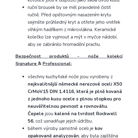
ruční brousek by se měl pravidelně čistit
ručně. Před opětovným nasazením krytu
sejměte průhledný kryt a otřete jeho vnitřek
vlhkým hadříkem z mikrovlákna. Keramické
kolečko lze vyjmout a mýt v myčce nádobí,
aby se zabránilo hromadění prachu.
Bezpečnost produktů - nože kolekcí
Signature
&
Professional:
všechny kuchyňské nože jsou vyrobeny z
nejkvalitnější německé nerezové oceli X50
CrMoV15 DIN 1.4116, která je plně kovaná
z jednoho kusu ocele s plnou stopkou pro
neuvěřitelnou pevnost a rovnováhu
.
Čepele
jsou
kalené na tvrdost Rockwell
56
, což usnadňuje jejich údržbu.
během výroby samotné oceli je
kov
opakovaně analyzován
, aby byla zajištěna