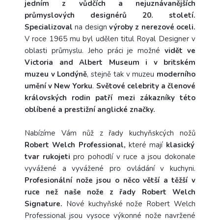
jedním z vůdčích a nejuznávanějších
průmyslových designérů 20. století.
Specializoval
na design
výroby z nerezové oceli.
V roce 1965 mu byl udělen titul Royal Designer v
oblasti průmyslu. Jeho práci je možné
vidět ve
Victoria and Albert Museum i v britském
muzeu v Londýně
, stejně tak v muzeu
moderního
umění v New Yorku
.
Světové celebrity a členové
královských rodin patří mezi zákazníky této
oblíbené a prestižní anglické značky.
Nabízíme Vám nůž z řady k
uchyňskcých nožů
Robert Welch Professional,
které mají
klasický
tvar rukojeti
pro pohodlí v ruce a jsou dokonale
vyvážené a vyvážené pro ovládání v kuchyni.
Profesionální nože jsou o něco větší a těžší v
ruce než naše nože z řady Robert Welch
Signature.
Nové kuchyňské nože Robert Welch
Professional jsou vysoce výkonné nože navržené