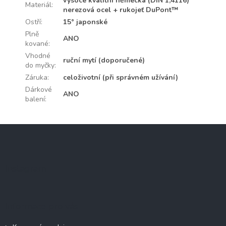
vysoce kvalitní německá (DIN 1,4116)
Materiál
:
nerezová ocel + rukojeť DuPont™
Ostří
:
15° japonské
Plně
ANO
kované
:
Vhodné
ruční mytí (doporučené)
do myčky
:
Záruka
:
celoživotní (při správném užívání)
Dárkové
ANO
balení
:
Z
á
p
a
Instagram
t
í
Informace pro vás