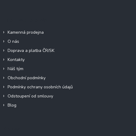
í
Informace pro vás
Kamenná prodejna
O nás
Doprava a platba ČR/SK
Kontakty
Náš tým
Obchodní podmínky
Podmínky ochrany osobních údajů
Odstoupení od smlouvy
Blog
Kontakt