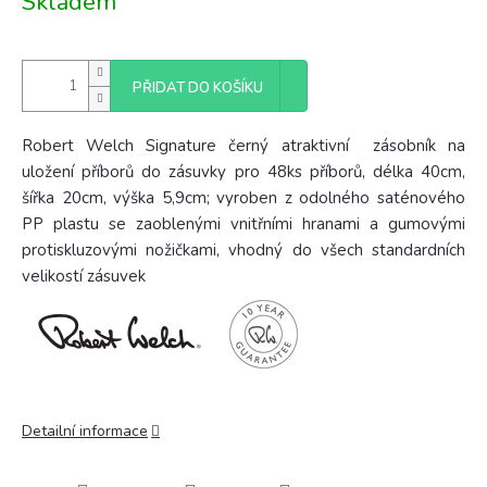
Skladem
cena:
PŘIDAT DO KOŠÍKU
Robert Welch Signature černý atraktivní zásobník na
uložení příborů do zásuvky pro 48ks příborů, délka 40cm,
šířka 20cm, výška 5,9cm; vyroben
z odolného saténového
PP plastu se zaoblenými vnitřními hranami a gumovými
protiskluzovými nožičkami, vhodný do všech standardních
velikostí zásuvek
Detailní informace