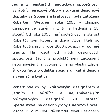
Jedna z nejstarších anglických společností,
vyrábějící nerezové příbory a luxusní designové
doplňky ve Spojeném království, byla založena
Robertem Welchem
roku 1955
v Chipping
Campden ve starém mlýně na hedvábí z 18.
století. Od roku 1993 mají společnost na starost
Robertův syn Rupert a dcera Alice, kteří po
Robertově smrti v roce 2000 pokračují
v rodinné
tradici.
Na rozdíl od jiných designových
společností, žádný z produktů není zakoupený
nebo navržený a vytvořený mimo vlastní zdroje.
Širokou řadu produktů spojuje unikátní design
a výjimečná kvalita.
Robert Welch byl královským designérem a
jedním z vůdčích a nejuznávanějších
průmyslových designérů 20. století.
Specializoval
na design
výroby z nerezové oceli.
V roce 1965 mu byl udělen titul Royal Designer v