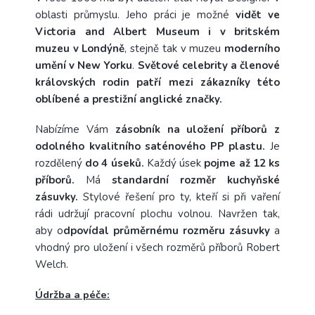
oblasti průmyslu. Jeho práci je možné
vidět ve
Victoria and Albert Museum i v britském
muzeu v Londýně
, stejně tak v muzeu
moderního
umění v New Yorku
.
Světové celebrity a členové
královských rodin patří mezi zákazníky této
oblíbené a prestižní anglické značky.
Nabízíme Vám
zásobník na uložení příborů z
odolného kvalitního saténového PP plastu.
Je
rozdělený
do 4 úseků.
Každý úsek
pojme až 12 ks
příborů.
Má
standardní rozměr kuchyňské
zásuvky.
Stylové řešení pro ty, kteří si při vaření
rádi udržují pracovní plochu volnou. Navržen tak,
aby o
dpovídal průměrnému rozměru zásuvky
a
vhodný pro uložení i všech rozměrů příborů Robert
Welch.
Údržba a péče: