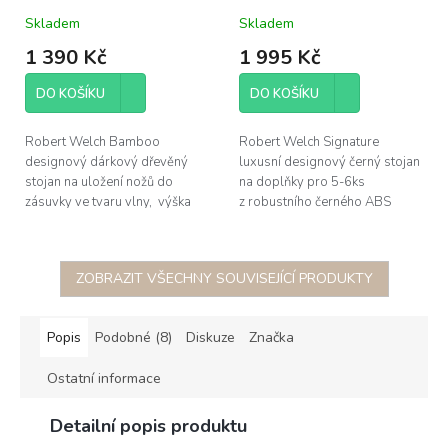
dřevěný 40x17,5x6cm
doplňky 33,5cm (bez
Skladem
Skladem
doplňků)
1 390 Kč
1 995 Kč
DO KOŠÍKU
DO KOŠÍKU
Robert Welch Bamboo
Robert Welch Signature
designový dárkový dřevěný
luxusní designový černý stojan
stojan na uložení nožů do
na doplňky pro 5-6ks
zásuvky ve tvaru vlny, výška
z robustního černého ABS
(vč. rukojetí nožů) 9,5cm, délka
plastu s nerezovým límcem,
40cm, šířka 17,5cm, výška bez
výška 33,5cm, průměr základny
nožů...
14,2cm, průměr...
ZOBRAZIT VŠECHNY SOUVISEJÍCÍ PRODUKTY
Popis
Podobné (8)
Diskuze
Značka
Ostatní informace
Detailní popis produktu