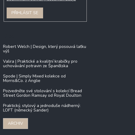
PŘIHLÁSIT SE
Blog
Robert Welch | Design, který posouvá laťku
výš
Valira | Praktické a kvalitní krabičky pro
uchovávání potravin ze Španělska
Spode | Simply Mixed kolekce od
Morris&Co. z Anglie
Pozvedněte své stolování s kolekcí Bread
Street Gordon Ramsay od Royal Doulton
Praktický, stylový a jednoduše nádherný:
LOFT (německý Sander)
ARCHIV