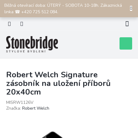
Přejít
Běžná otevírací doba: ÚTERÝ - SOBOTA 10-18h. Zákaznická
CZK
na
linka ☎ +420 725 512 084.
obsah
Nákupní
košík
Robert Welch Signature
zásobník na uložení příborů
20x40cm
MISRW1126V
Značka:
Robert Welch