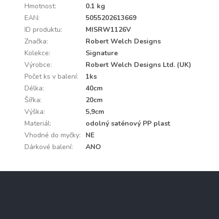
Hmotnost
:
0.1 kg
EAN
:
5055202613669
ID produktu
:
MISRW1126V
Značka
:
Robert Welch Designs
Kolekce
:
Signature
Výrobce
:
Robert Welch Designs Ltd. (UK)
Počet ks v balení
:
1ks
Délka
:
40cm
Šířka
:
20cm
Výška
:
5,9cm
Materiál
:
odolný saténový PP plast
Vhodné do myčky
:
NE
Dárkové balení
:
ANO
Z
á
p
a
Instagram
t