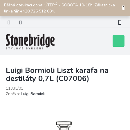
Přejít
Běžná otevírací doba: ÚTERÝ - SOBOTA 10-18h. Zákaznická
CZK
na
linka ☎ +420 725 512 084.
obsah
Nákupní
košík
Luigi Bormioli Liszt karafa na
destiláty 0,7L (C07006)
11335/01
Značka:
Luigi Bormioli