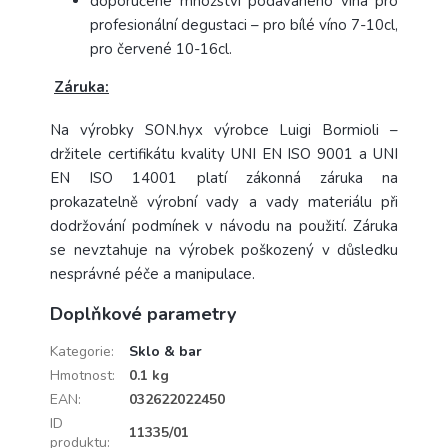
doporučené množství podávaného vína pro
profesionální degustaci – pro bílé víno 7-10cl,
pro červené 10-16cl.
Záruka:
Na výrobky SON.hyx výrobce Luigi Bormioli –
držitele certifikátu kvality UNI EN ISO 9001 a UNI
EN ISO 14001 platí zákonná záruka na
prokazatelně výrobní vady a vady materiálu při
dodržování podmínek v návodu na použití. Záruka
se nevztahuje na výrobek poškozený v důsledku
nesprávné péče a manipulace.
Doplňkové parametry
Kategorie
:
Sklo & bar
Hmotnost
:
0.1 kg
EAN
:
032622022450
ID
11335/01
produktu
: