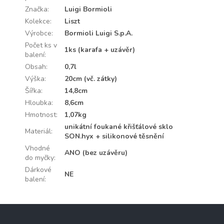
Značka
:
Luigi Bormioli
Kolekce
:
Liszt
Výrobce
:
Bormioli Luigi S.p.A.
Počet ks v
1ks (karafa + uzávěr)
balení
:
Obsah
:
0,7l
Výška
:
20cm (vč. zátky)
Šířka
:
14,8cm
Hloubka
:
8,6cm
Hmotnost
:
1,07kg
unikátní foukané křišťálové sklo
Materiál
:
SON.hyx + silikonové těsnění
Vhodné
ANO (bez uzávěru)
do myčky
:
Dárkové
NE
balení
:
Z
á