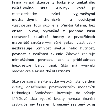
Firma vyrábí sklenice z foukaného
unikátního
křišťálového skla SON.hyx
, které je
charakteristické svými
výjimečnými
mechanickými, chemickými a optickými
vlastnostmi. Toto sklo je
s příměsí titanu, bez
obsahu olova, vyráběné z jednoho kusu
roztavené sklářské hmoty z prvotřídních
materiálů
zaručuje výjimečné fyzikální vlastnosti -
nezkresluje lomivost světla nebo hutnost,
pevnost a zvučnost skleni
c. Zároveň zaručuje
mimořádnou pevnost
, l
esk a průhlednost
(nezkresluje barvu vína). Sklo má vynikající
mechanické a
akustické vlastnosti
.
Sklenice jsou charakteristické vysokým standardem
kvality, dosaženého prostřednictvím moderních
technologií. Společnost investuje do vývoje
křišťálové skla vysoké kvality nemalé finanční
částky.
Jemný, laserem broušený zesílený okraj