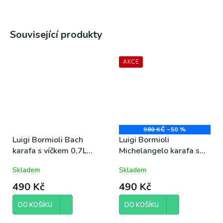
Související produkty
AKCE
980 KČ
–50 %
Luigi Bormioli Bach
Luigi Bormioli
karafa s víčkem 0,7L
Michelangelo karafa s
(11313)
víčkem 1L
Skladem
Skladem
490 Kč
490 Kč
DO KOŠÍKU
DO KOŠÍKU