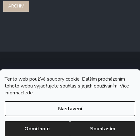
ARCHIV
Copyright 2026
Stonebridge
. Všechna práva vyhrazena.
Upravit
Tento web používá soubory cookie. Dalším procházením
nastavení cookies
tohoto webu vyjadřujete souhlas s jejich používáním. Více
informací
zde
.
Grafický návrh vytvořil a na Shoptet implementoval
Tomáš Hlad
&
Shoptetak.cz
.
Nastavení
Vytvořil Shoptet
Odmítnout
Souhlasím