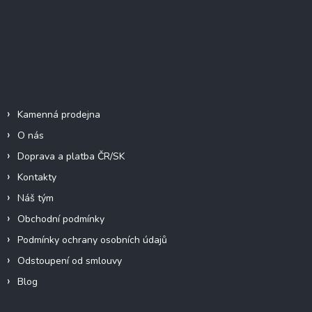
p
a
Instagram
t
í
Informace pro vás
Kamenná prodejna
O nás
Doprava a platba ČR/SK
Kontakty
Náš tým
Obchodní podmínky
Podmínky ochrany osobních údajů
Odstoupení od smlouvy
Blog