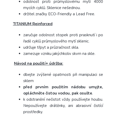
odolnost proti průmyslovému mytí 4000
mycích cyklů. Sklenice nešednou.
držitel značky ECO-Friendly a Lead Free.
TITANIUM Reinforced
zaručuje odolnost stopek proti prasknutí i po
řadě cyklů průmyslového mytí sklenic.
udržuje třpyt a průzračnost skla.
zamezuje vzniku jakýchkoliv skvrn na skle.
Návod na použití+ údržba:
dbejte zvýšené opatrnosti při manipulaci se
sklem
před prvním použitím nádobu umyjte,
opláchněte čistou vodou, pak osušte
.
k odstranění nečistot vždy používejte houbu.
Nepoužívejte drátěnky, ani abrasivní čistící
prostředky.