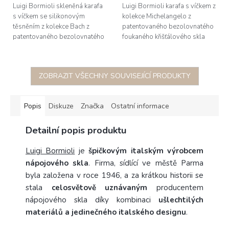
Luigi Bormioli skleněná karafa
Luigi Bormioli karafa s víčkem z
s víčkem se silikonovým
kolekce Michelangelo z
těsněním z kolekce Bach z
patentovaného bezolovnatého
patentovaného bezolovnatého
foukaného křišťálového skla
foukaného křišťálového skla
Son.hyx se výšenou odolností
Son.hyx se výšenou odolností
proti mechanickému nárazu s...
proti...
ZOBRAZIT VŠECHNY SOUVISEJÍCÍ PRODUKTY
Popis
Diskuze
Značka
Ostatní informace
Detailní popis produktu
Luigi Bormioli
je
špičkovým italským výrobcem
nápojového skla
. Firma, sídlící ve městě Parma
byla založena v roce 1946, a za krátkou historii se
stala
celosvětově uznávaným
producentem
nápojového skla díky kombinaci
ušlechtilých
materiálů a jedinečného italského designu
.