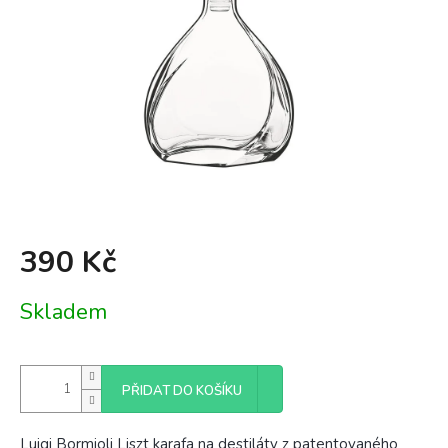
390 Kč
Měrná
Skladem
cena:
PŘIDAT DO KOŠÍKU
Luigi Bormioli Liszt karafa na destiláty z patentovaného